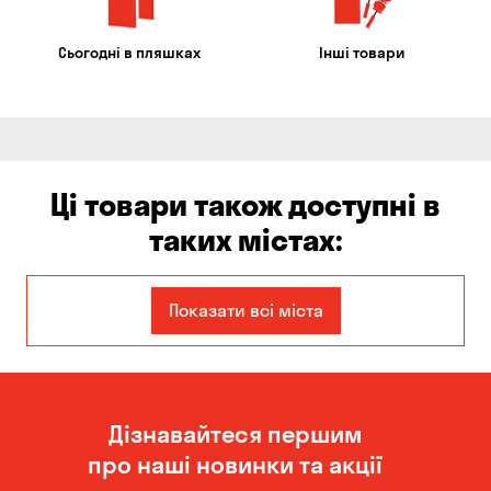
Сьогодні в пляшках
Інші товари
Ці товари також доступні в
таких містах:
Єлизаветівка
Ірпінь
Показати всі міста
Авангард
Бабурка
Балабине
Бережинка
Дізнавайтеся першим
Бориспіль
Боярка
про наші новинки та акції
Бровари
Буча