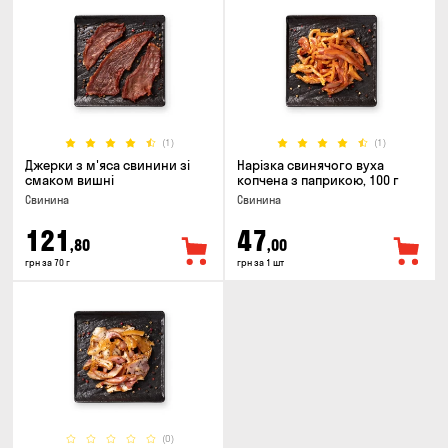
(1)
(1)
Джерки з м'яса свинини зі
Нарізка свинячого вуха
смаком вишні
копчена з паприкою, 100 г
Свинина
Свинина
121
47
,80
,00
грн за 70 г
грн за 1 шт
(0)