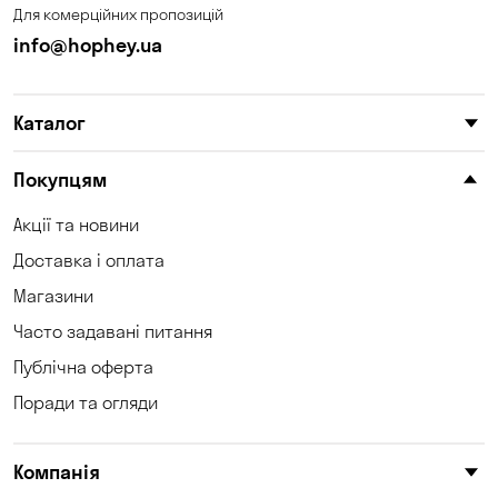
Для комерційних пропозицій
Кам'яні Потоки
Карнаухівка
info@hophey.ua
Катеринівка
Келеберда
Каталог
Київ
Клинці
Княжичі
Корсунці
Покупцям
Котівка
Коцюбинське
Акції та новини
Доставка і оплата
Кошари
Красносілка
Магазини
Кременчук
Кривий Ріг
Часто задавані питання
Кривуші
Кропивницький
Публічна оферта
Поради та огляди
Крюківщина
Куліші
Кушугум
Лозуватка
Компанія
Ліски
Лісники