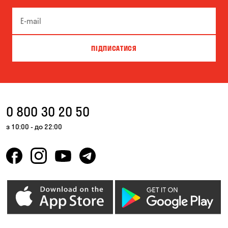
Біла Церква
Білогородка
Велика Северинка
Вишгород
ПІДПИСАТИСЯ
Власівка
Ворзель
Вільна Терешківка
Вільне
Віта-Поштова
Гатне
0 800 30 20 50
Гнідин
Гора
з 10:00 - до 22:00
Горбанівка
Горенка
Горішні Плавні
Гостомель
Дмитрівка
Дніпро
Зазим’є
Запоріжжя
Калинівка
Кам'янське