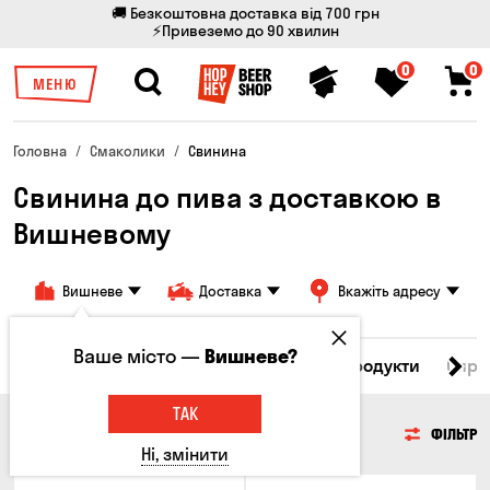
🚚 Безкоштовна доставка від 700 грн
⚡Привеземо до 90 хвилин
0
0
МЕНЮ
Головна
Смаколики
Свинина
Свинина до пива з доставкою в
Вишневому
Вишневе
Доставка
Вкажіть адресу
Ваше місто —
Вишневе?
Всі товари
М'ясо
Риба
Морепродукти
Сирн
ТАК
М'ЯСО
ФІЛЬТР
Ні, змінити