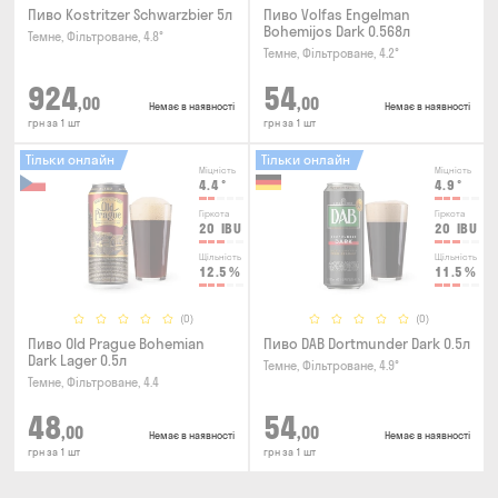
Пиво Kostritzer Schwarzbier 5л
Пиво Volfas Engelman
Bohemijos Dark 0.568л
Темне, Фільтроване, 4.8°
Темне, Фільтроване, 4.2°
924
54
,00
,00
Немає в наявності
Немає в наявності
грн за 1 шт
грн за 1 шт
Тільки онлайн
Тільки онлайн
Міцність
Міцність
4.4
°
4.9
°
Гіркота
Гіркота
20
IBU
20
IBU
Щільність
Щільність
12.5
%
11.5
%
(0)
(0)
Пиво Old Prague Bohemian
Пиво DAB Dortmunder Dark 0.5л
Dark Lager 0.5л
Темне, Фільтроване, 4.9°
Темне, Фільтроване, 4.4
48
54
,00
,00
Немає в наявності
Немає в наявності
грн за 1 шт
грн за 1 шт