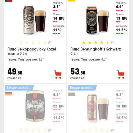
Міцність
Міцність
3.7
°
4.9
°
Гіркота
Гіркота
14
IBU
13
IBU
Щільність
Щільність
11
%
11.5
%
(0)
(1)
Пиво Velkopopovicky Kozel
Пиво Denninghoff's Schwarz
темне 0.5л
0.5л
Темне, Фільтроване, 3.7°
Темне, Фільтроване, 4.9°
49
53
,50
,50
грн за 1 шт
грн за 1 шт
Тільки онлайн
Тільки онлайн
Міцність
Міцність
4.8
°
4.2
°
Гіркота
Гіркота
22
IBU
18
IBU
Щільність
Щільність
11.4
%
12.5
%
(0)
(0)