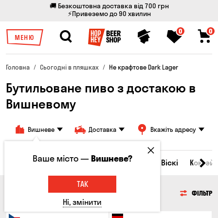
🚚 Безкоштовна доставка від 700 грн
⚡Привеземо до 90 хвилин
0
0
МЕНЮ
Головна
Сьогодні в пляшках
Не крафтове Dark Lager
Бутильоване пиво з достакою в
Вишневому
Вишневе
Доставка
Вкажіть адресу
Ваше місто —
Вишневе?
Всі товари
Пиво
Сидр
Вино
Віскі
Коктейл
ТАК
ПИВО
ФІЛЬТР
Ні, змінити