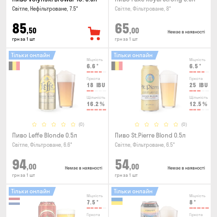
Світле, Нефільтроване, 7.5°
Світле, Фільтроване, 8°
85
65
,50
,00
Немає в наявності
грн за 1 шт
грн за 1 шт
Тільки онлайн
Тільки онлайн
Міцність
Міцність
6.6
°
6.5
°
Гіркота
Гіркота
18
IBU
25
IBU
Щільність
Щільність
16.2
%
12.5
%
(0)
(0)
Пиво Leffe Blonde 0.5л
Пиво St.Pierre Blond 0.5л
Світле, Фільтроване, 6.6°
Світле, Фільтроване, 6.5°
94
54
,00
,00
Немає в наявності
Немає в наявності
грн за 1 шт
грн за 1 шт
Тільки онлайн
Тільки онлайн
Міцність
Міцність
7.5
°
8
°
Гіркота
Гіркота