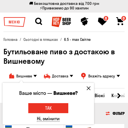
🚚 Безкоштовна доставка від 700 грн
⚡Привеземо до 90 хвилин
0
0
МЕНЮ
Головна
Сьогодні в пляшках
6.5 - max Світле
Бутильоване пиво з достакою в
Вишневому
Вишневе
Доставка
Вкажіть адресу
Ваше місто —
Вишневе?
Всі товари
Пиво
Сидр
Вино
Віскі
Коктейл
ТАК
ПИВО
ФІЛЬТР
Ні, змінити