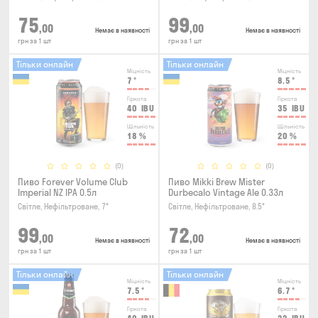
75
99
,00
,00
Немає в наявності
Немає в наявності
грн за 1 шт
грн за 1 шт
Тільки онлайн
Тільки онлайн
Міцність
Міцність
7
°
8.5
°
Гіркота
Гіркота
40
IBU
35
IBU
Щільність
Щільність
18
%
20
%
(0)
(0)
Пиво Forever Volume Club
Пиво Mikki Brew Mister
Imperial NZ IPA 0.5л
Durbecalo Vintage Ale 0.33л
Світле, Нефільтроване, 7°
Світле, Нефільтроване, 8.5°
99
72
,00
,00
Немає в наявності
Немає в наявності
грн за 1 шт
грн за 1 шт
Тільки онлайн
Тільки онлайн
Міцність
Міцність
7.5
°
6.7
°
Гіркота
Гіркота