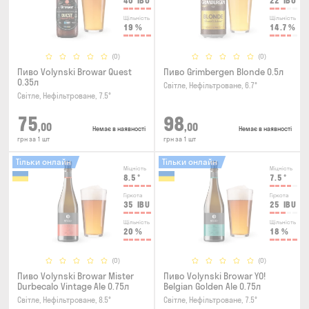
40
IBU
22
IBU
Щільність
Щільність
19
%
14.7
%
(0)
(0)
Пиво Volynski Browar Quest
Пиво Grimbergen Blonde 0.5л
0.35л
Світле, Нефільтроване, 6.7°
Світле, Нефільтроване, 7.5°
75
98
,00
,00
Немає в наявності
Немає в наявності
грн за 1 шт
грн за 1 шт
Тільки онлайн
Тільки онлайн
Міцність
Міцність
8.5
°
7.5
°
Гіркота
Гіркота
35
IBU
25
IBU
Щільність
Щільність
20
%
18
%
(0)
(0)
Пиво Volynski Browar Mister
Пиво Volynski Browar YO!
Durbecalo Vintage Ale 0.75л
Belgian Golden Ale 0.75л
Світле, Нефільтроване, 8.5°
Світле, Нефільтроване, 7.5°