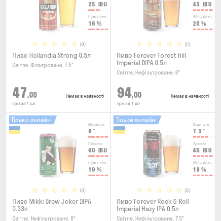
25
IBU
45
IBU
Щільність
Щільність
16
%
20
%
(0)
(0)
Пиво Hollandia Strong 0.5л
Пиво Forever Forest Hill
Imperial DIPA 0.5л
Світле, Фільтроване, 7.5°
Світле, Нефільтроване, 8°
47
94
,00
,00
Немає в наявності
Немає в наявності
грн за 1 шт
грн за 1 шт
Тільки онлайн
Тільки онлайн
Міцність
Міцність
8
°
7.5
°
Гіркота
Гіркота
60
IBU
40
IBU
Щільність
Щільність
19
%
18
%
(0)
(0)
Пиво Mikki Brew Joker DIPA
Пиво Forever Rock & Roll
0.33л
Imperial Hazy IPA 0.5л
Світле, Нефільтроване, 8°
Світле, Нефільтроване, 7.5°