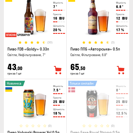
Міцність
Міцність
7
°
6.8
°
Гіркота
Гіркота
16
IBU
12
IBU
Щільність
Щільність
20
%
17
%
(30)
(3)
Пиво FDB «Goldy» 0.33л
Пиво ППБ «Авторське» 0.5л
Світле, Нефільтроване, 7°
Світле, Фільтроване, 6.8°
43
65
,00
,50
грн за 1 шт
грн за 1 шт
Новинка
Тільки онлайн
Міцність
Міцність
7.5
°
8
°
Гіркота
Гіркота
25
IBU
25
IBU
Щільність
Щільність
18
%
12.5
%
(0)
(0)
Пиво Volynski Browar Yo! 0.5л
Пиво Faxe Royal Strong 0.5л