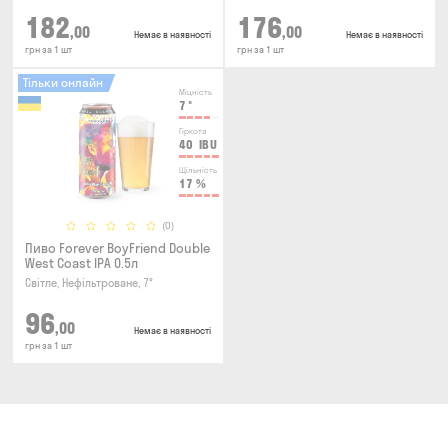
182
176
,00
,00
Немає в наявності
Немає в наявності
грн за 1 шт
грн за 1 шт
Тільки онлайн
Міцність
7
°
Гіркота
40
IBU
Щільність
17
%
(0)
Пиво Forever BoyFriend Double
West Coast IPA 0.5л
Світле, Нефільтроване, 7°
96
,00
Немає в наявності
грн за 1 шт