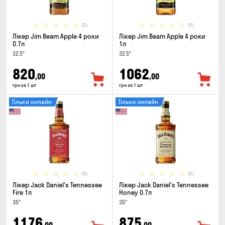
(0)
(0)
Лікер Jim Beam Apple 4 роки
Лікер Jim Beam Apple 4 роки
0.7л
1л
32.5°
32.5°
820
1062
,00
,00
грн за 1 шт
грн за 1 шт
Тільки онлайн
Тільки онлайн
(0)
(0)
Лікер Jack Daniel's Tennessee
Лікер Jack Daniel's Tennessee
Fire 1л
Honey 0.7л
35°
35°
1176
875