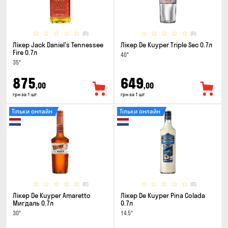
(0)
(0)
Лікер Jack Daniel's Tennessee
Лікер De Kuyper Triple Sec 0.7л
Fire 0.7л
40°
35°
875
649
,00
,00
грн за 1 шт
грн за 1 шт
Тільки онлайн
Тільки онлайн
(0)
(0)
Лікер De Kuyper Amaretto
Лікер De Kuyper Pina Colada
Мигдаль 0.7л
0.7л
30°
14.5°