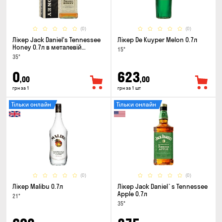
(0)
(0)
Лікер Jack Daniel's Tennessee
Лікер De Kuyper Melon 0.7л
Honey 0.7л в металевій
15°
коробці
35°
0
623
,00
,00
грн за 1
грн за 1 шт
Тільки онлайн
Тільки онлайн
(0)
(0)
Лікер Malibu 0.7л
Лікер Jack Daniel`s Tennessee
Apple 0.7л
21°
35°