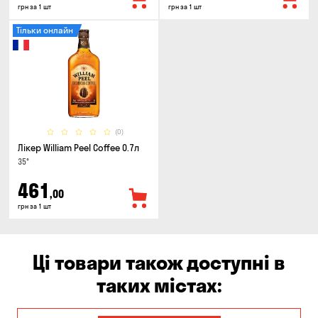
грн за 1 шт
грн за 1 шт
Тільки онлайн
(0)
Лікер William Peel Coffee 0.7л
35°
461
,00
грн за 1 шт
Ці товари також доступні в
таких містах: