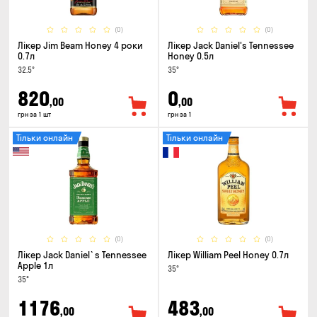
(0)
(0)
Лікер Jim Beam Honey 4 роки
Лікер Jack Daniel's Tennessee
0.7л
Honey 0.5л
32.5°
35°
820
0
,00
,00
грн за 1 шт
грн за 1
Тільки онлайн
Тільки онлайн
(0)
(0)
Лікер Jack Daniel`s Tennessee
Лікер William Peel Honey 0.7л
Apple 1л
35°
35°
1176
483
,00
,00