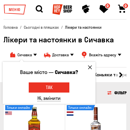
0
0
МЕНЮ
Головна
Сьогодні в пляшках
Лікери та настоянки
Лікери та настоянки в Сичавка
Сичавка
Доставка
Вкажіть адресу
Ваше місто —
Сичавка?
октейлі
Соджу
Лікери та настоянки
Коньяки та брен
ТАК
ЛІКЕРИ ТА НАСТОЯНКИ
ФІЛЬТР
Ні, змінити
Тільки онлайн
Тільки онлайн