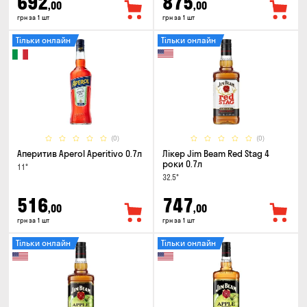
692
875
,00
,00
грн за 1 шт
грн за 1 шт
Тільки онлайн
Тільки онлайн
(0)
(0)
Аперитив Aperol Aperitivo 0.7л
Лікер Jim Beam Red Stag 4
роки 0.7л
11°
32.5°
516
747
,00
,00
грн за 1 шт
грн за 1 шт
Тільки онлайн
Тільки онлайн