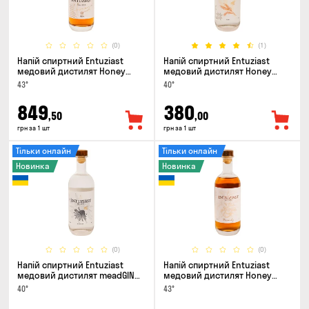
(0)
(1)
Напій спиртний Entuziast
Напій спиртний Entuziast
медовий дистилят Honey
медовий дистилят Honey
Spirit Aged 0.5л
Spirit Pure 0.5л
43°
40°
849
380
,50
,00
грн за 1 шт
грн за 1 шт
Тільки онлайн
Тільки онлайн
Новинка
Новинка
(0)
(0)
Напій спиртний Entuziast
Напій спиртний Entuziast
медовий дистилят meadGIN
медовий дистилят Honey
0.5л
Spirit Apple 0.5л
40°
43°