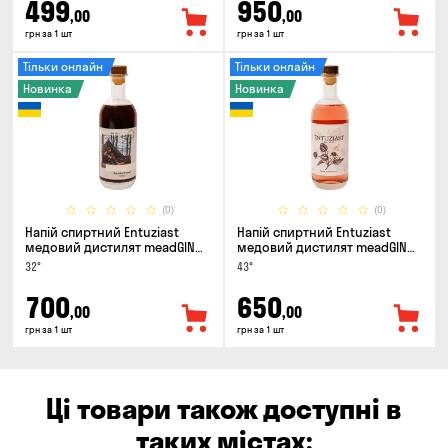
499
950
,00
,00
грн за 1 шт
грн за 1 шт
Тільки онлайн
Тільки онлайн
Новинка
Новинка
(0)
(0)
Напій спиртний Entuziast
Напій спиртний Entuziast
медовий дистилят meadGIN
медовий дистилят meadGIN
Sloe 0.5л
Raspberry 0.5л
32°
43°
700
650
,00
,00
грн за 1 шт
грн за 1 шт
Ці товари також доступні в
таких містах: