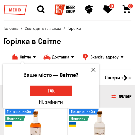
0
0
МЕНЮ
Головна
Сьогодні в пляшках
Горілка
Горілка в Світле
Світле
Доставка
Вкажіть адресу
Ваше місто —
Світле?
ино
Віскі
Коктейлі
Горілка
Соджу
Лікери та на
ТАК
ГОРІЛКА
ФІЛЬТР
Ні, змінити
Тільки онлайн
Тільки онлайн
Новинка
Новинка