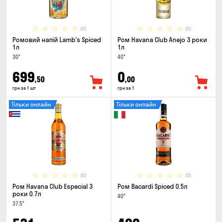
(0)
(0)
Ромовий напій Lamb's Spiced
Ром Havana Club Anejo 3 роки
1л
1л
30°
40°
699
0
,50
,00
грн за 1 шт
грн за 1
Тільки онлайн
Тільки онлайн
(0)
(0)
Ром Havana Club Especial 3
Ром Bacardi Spiced 0.5л
роки 0.7л
40°
37.5°