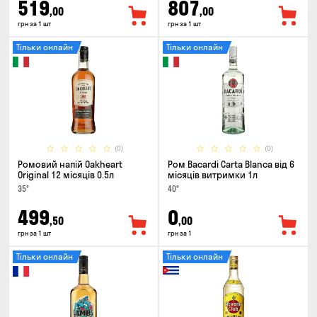
519
807
,00
,00
грн за 1 шт
грн за 1 шт
Тільки онлайн
Тільки онлайн
(0)
(0)
Ромовий напій Oakheart
Ром Bacardi Carta Blanca від 6
Original 12 місяців 0.5л
місяців витримки 1л
35°
40°
499
0
,50
,00
грн за 1 шт
грн за 1
Тільки онлайн
Тільки онлайн