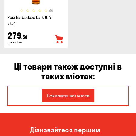
(0)
Ром Barbadoza Dark 0.7л
37.5°
279
,50
грн за 1 шт
Ці товари також доступні в
таких містах:
Запоріжжя
Кам'янське
Показати всі міста
Київ
Миколаїв
Олександрівка
Чорноморськ
Дізнавайтеся першим