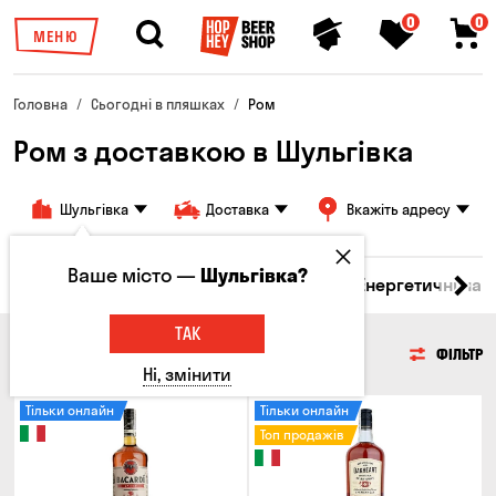
0
0
МЕНЮ
Головна
Сьогодні в пляшках
Ром
Ром з доставкою в Шульгівка
Шульгівка
Доставка
Вкажіть адресу
Ваше місто —
Шульгівка?
 бренді
Джин
Текіла
Ром
Вода
Енергетичні нап
ТАК
РОМ
ФІЛЬТР
Ні, змінити
Тільки онлайн
Тільки онлайн
Топ продажів