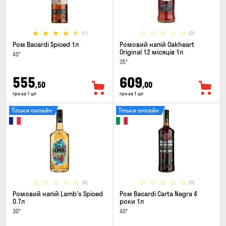
(1)
(0)
Ром Bacardi Spiced 1л
Ромовий напій Oakheart
Original 12 місяців 1л
40°
35°
555
609
,50
,00
грн за 1 шт
грн за 1 шт
Тільки онлайн
Тільки онлайн
(0)
(0)
Ромовий напій Lamb's Spiced
Ром Bacardi Carta Negra 4
0.7л
роки 1л
30°
40°