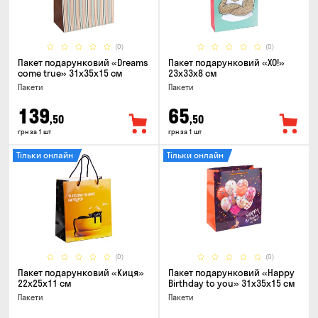
(0)
(0)
Пакет подарунковий «Dreams
Пакет подарунковий «ХО!»
come true» 31x35x15 см
23x33x8 см
Пакети
Пакети
139
65
,50
,50
грн за 1 шт
грн за 1 шт
Тільки онлайн
Тільки онлайн
(0)
(0)
Пакет подарунковий «Киця»
Пакет подарунковий «Happy
22x25x11 см
Birthday to you» 31x35x15 cм
Пакети
Пакети