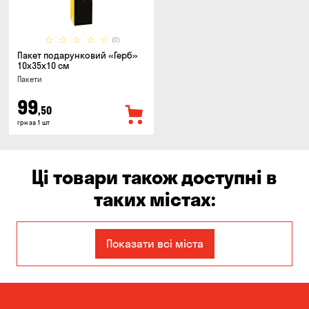
(0)
Пакет подарунковий «Герб»
10x35x10 см
Пакети
99
,50
грн за 1 шт
Ці товари також доступні в
таких містах:
Дніпро
Запоріжжя
Показати всі міста
Кам'янське
Київ
Кропивницький
Миколаїв