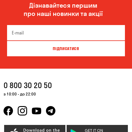
Дізнавайтеся першим
Одеса
Олександрівка
про наші новинки та акції
Чорноморськ
ПІДПИСАТИСЯ
0 800 30 20 50
з 10:00 - до 22:00