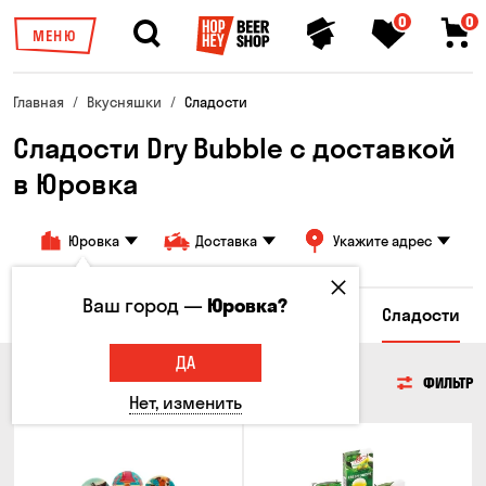
0
0
МЕНЮ
Главная
Вкусняшки
Сладости
Сладости Dry Bubble с доставкой
в ​​Юровка
Юровка
Доставка
Укажите адрес
Ваш город —
Юровка?
сы
Гренки и Сухарики
Злаковые снеки
Сладости
ДА
СЛАДОСТИ
ФИЛЬТР
Нет, изменить