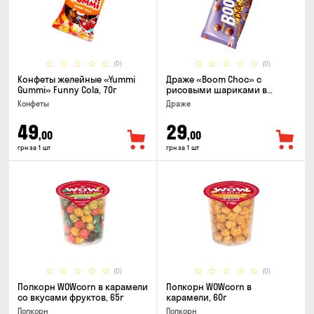
(0)
(0)
Конфеты желейные «Yummi
Драже «Boom Choc» с
Gummi» Funny Cola, 70г
рисовыми шариками в
молочном шоколаде, 30г
Конфеты
Драже
49
29
,00
,00
грн за 1 шт
грн за 1 шт
(0)
(0)
Попкорн WOWcorn в карамели
Попкорн WOWcorn в
со вкусами фруктов, 65г
карамели, 60г
Попкорн
Попкорн