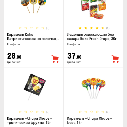
(0)
(1)
Карамель Roks
Леденцы освежающие без
Патриотическая на палочке,
сахара Roks Fresh Drops, 30г
50г
Конфеты
Конфеты
28
37
,00
,00
грн за 1 шт
грн за 1 шт
(0)
(0)
Карамель «Chupa Chups»
Карамель «Chupa Chups»
тропические фрукты, 15г
best, 12г