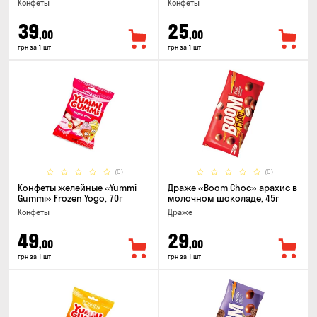
Конфеты
Конфеты
39
25
,00
,00
грн за 1 шт
грн за 1 шт
(0)
(0)
Конфеты желейные «Yummi
Драже «Boom Choc» арахис в
Gummi» Frozen Yogo, 70г
молочном шоколаде, 45г
Конфеты
Драже
49
29
,00
,00
грн за 1 шт
грн за 1 шт