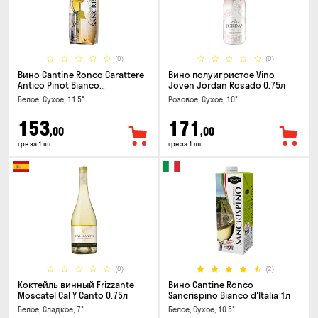
(0)
(0)
Вино Cantine Ronco Carattere
Вино полуигристое Vino
Antico Pinot Bianco
Joven Jordan Rosado 0.75л
Chardonnay Rubicone IGT 1л
Белое, Сухое, 11.5°
Розовое, Сухое, 10°
153
171
,00
,00
грн за 1 шт
грн за 1 шт
(0)
(2)
Коктейль винный Frizzante
Вино Cantine Ronco
Moscatel Cal Y Canto 0.75л
Sancrispino Bianco d'Italia 1л
Белое, Сладкое, 7°
Белое, Сухое, 10.5°