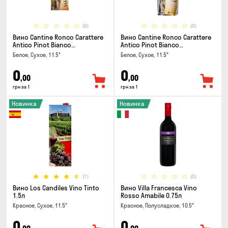
(0)
(0)
Вино Cantine Ronco Carattere
Вино Cantine Ronco Carattere
Antico Pinot Bianco
Antico Pinot Bianco
Chardonnay Rubicone IGT 0.25л
Chardonnay Rubicone IGT 1л
Белое, Сухое, 11.5°
Белое, Сухое, 11.5°
0
0
,00
,00
грн за 1
грн за 1
Новинка
Новинка
(1)
(0)
Вино Los Candiles Vino Tinto
Вино Villa Francesca Vino
1.5л
Rosso Amabile 0.75л
Красное, Сухое, 11.5°
Красное, Полусладкое, 10.5°
0
0