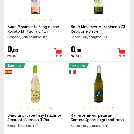
(0)
(0)
Вино Movimento Sangiovese
Вино Movimento Trebbiano IGT
Rosato IGT Puglia 0.75л
Rubicone 0.75л
Розовое, Полусладкое, 9.5°
Белое, Полусладкое, 9.5°
0
0
,00
,00
грн за 1
грн за 1
Новинка
Новинка
(0)
(0)
Вино игристое Fizzy Frizzante
Напиток виноградный
Amaranta Verdejo 0.75л
Cantine Sgarzi Luigi Lambrusco
IGT Emilia Bianca Frizziante
Белое, Сладкое, 5.5°
Белое, Полусладкое, 6.5°
0.75л