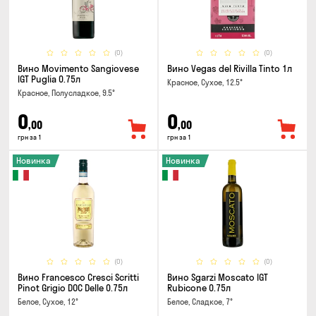
(0)
(0)
Вино Movimento Sangiovese
Вино Vegas del Rivilla Tinto 1л
IGT Puglia 0.75л
Красное, Сухое, 12.5°
Красное, Полусладкое, 9.5°
0
0
,00
,00
грн за 1
грн за 1
Новинка
Новинка
(0)
(0)
Вино Francesco Cresci Scritti
Вино Sgarzi Moscato IGT
Pinot Grigio DOC Delle 0.75л
Rubicone 0.75л
Белое, Сухое, 12°
Белое, Сладкое, 7°