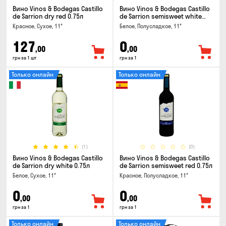
Вино Vinos & Bodegas Castillo
Вино Vinos & Bodegas Castillo
de Sarrion dry red 0.75л
de Sarrion semisweet white
0.75л
Красное, Сухое, 11°
Белое, Полусладкое, 11°
127
0
,00
,00
грн за 1 шт
грн за 1
Только онлайн
Только онлайн
(1)
(0)
Вино Vinos & Bodegas Castillo
Вино Vinos & Bodegas Castillo
de Sarrion dry white 0.75л
de Sarrion semisweet red 0.75л
Белое, Сухое, 11°
Красное, Полусладкое, 11°
0
0
,00
,00
грн за 1
грн за 1
Только онлайн
Только онлайн