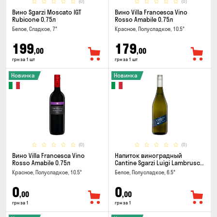
(0)
(0)
Вино Sgarzi Moscato IGT
Вино Villa Francesca Vino
Rubicone 0.75л
Rosso Amabile 0.75л
Белое, Сладкое, 7°
Красное, Полусладкое, 10.5°
199
179
,00
,00
грн за 1 шт
грн за 1 шт
Новинка
Новинка
(0)
(0)
Вино Villa Francesca Vino
Напиток виноградный
Rosso Amabile 0.75л
Cantine Sgarzi Luigi Lambrusco
IGT Emilia Bianca Frizziante
Красное, Полусладкое, 10.5°
Белое, Полусладкое, 6.5°
0.75л
0
0
,00
,00
грн за 1
грн за 1