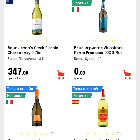
Новинка
(0)
(0)
Вино Jacob's Creek Classic
Вино игристое Viticoltori-
Chardonnay 0.75л
Ponte Prosecco DOC 0.75л
Белое, Полусухое, 13.1°
Белое, Сухое, 11°
347
0
,00
,00
грн за 1 шт
грн за 1
Только онлайн
Только онлайн
Новинка
Новинка
(0)
(0)