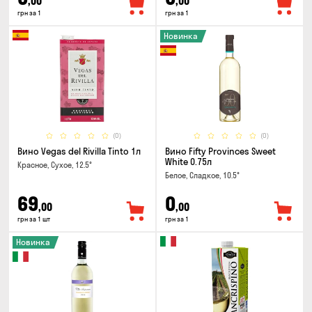
,00
,00
грн за 1
грн за 1
Новинка
(0)
(0)
Вино Vegas del Rivilla Tinto 1л
Вино Fifty Provinces Sweet
White 0.75л
Красное, Сухое, 12.5°
Белое, Сладкое, 10.5°
69
0
,00
,00
грн за 1 шт
грн за 1
Новинка