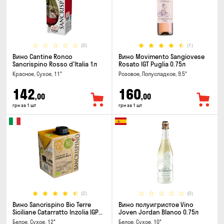
(0)
(1)
Вино Cantine Ronco
Вино Movimento Sangiovese
Sancrispino Rosso d'Italia 1л
Rosato IGT Puglia 0.75л
Красное, Сухое, 11°
Розовое, Полусладкое, 9.5°
142
160
,00
,00
грн за 1 шт
грн за 1 шт
(2)
(0)
Вино Sancrispino Bio Terre
Вино полуигристое Vino
Siciliane Catarratto Inzolia IGP
Joven Jordan Blanco 0.75л
0.5л
Белое, Сухое, 12°
Белое, Сухое, 10°