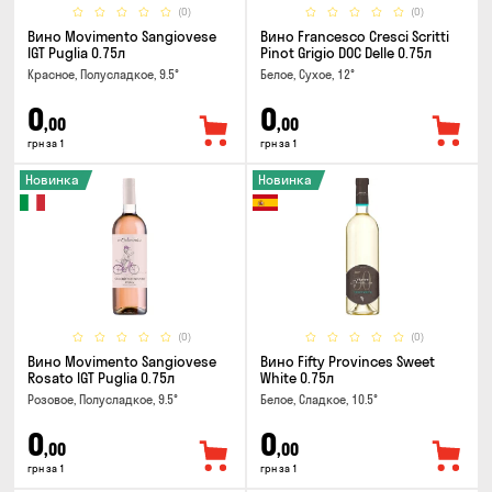
(0)
(0)
Вино Movimento Sangiovese
Вино Francesco Cresci Scritti
IGT Puglia 0.75л
Pinot Grigio DOC Delle 0.75л
Красное, Полусладкое, 9.5°
Белое, Сухое, 12°
0
0
,00
,00
грн за 1
грн за 1
Новинка
Новинка
(0)
(0)
Вино Movimento Sangiovese
Вино Fifty Provinces Sweet
Rosato IGT Puglia 0.75л
White 0.75л
Розовое, Полусладкое, 9.5°
Белое, Сладкое, 10.5°
0
0
,00
,00
грн за 1
грн за 1