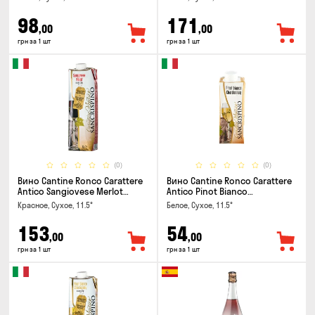
98
171
,00
,00
грн за 1 шт
грн за 1 шт
(0)
(0)
Вино Cantine Ronco Carattere
Вино Cantine Ronco Carattere
Antico Sangiovese Merlot
Antico Pinot Bianco
Rubicone IGT 1л
Chardonnay Rubicone IGT 0.25л
Красное, Сухое, 11.5°
Белое, Сухое, 11.5°
153
54
,00
,00
грн за 1 шт
грн за 1 шт