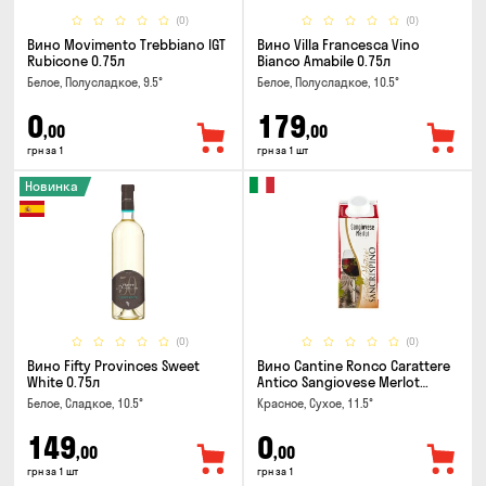
(0)
(0)
Вино Movimento Trebbiano IGT
Вино Villa Francesca Vino
Rubicone 0.75л
Bianco Amabile 0.75л
Белое, Полусладкое, 9.5°
Белое, Полусладкое, 10.5°
0
179
,00
,00
грн за 1
грн за 1 шт
Новинка
(0)
(0)
Вино Fifty Provinces Sweet
Вино Cantine Ronco Carattere
White 0.75л
Antico Sangiovese Merlot
Rubicone IGT 0.25л
Белое, Сладкое, 10.5°
Красное, Сухое, 11.5°
149
0
,00
,00
грн за 1 шт
грн за 1