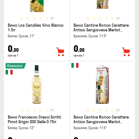
(0)
(0)
Вино Los Candiles Vino Blanco
Вино Cantine Ronco Carattere
1.5л
Antico Sangiovese Merlot
Rubicone IGT 0.25л
Белое, Сухое, 11°
Красное, Сухое, 11.5°
0
0
,00
,00
грн за 1
грн за 1
Новинка
(0)
(0)
Вино Francesco Cresci Scritti
Вино Cantine Ronco Carattere
Pinot Grigio DOC Delle 0.75л
Antico Sangiovese Merlot
Rubicone IGT 1л
Белое, Сухое, 12°
Красное, Сухое, 11.5°