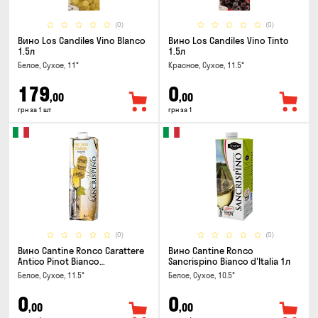
(0)
(0)
Вино Los Candiles Vino Blanco
Вино Los Candiles Vino Tinto
1.5л
1.5л
Белое, Сухое, 11°
Красное, Сухое, 11.5°
179
0
,00
,00
грн за 1 шт
грн за 1
(0)
(0)
Вино Cantine Ronco Carattere
Вино Cantine Ronco
Antico Pinot Bianco
Sancrispino Bianco d'Italia 1л
Chardonnay Rubicone IGT 1л
Белое, Сухое, 11.5°
Белое, Сухое, 10.5°
0
0
,00
,00