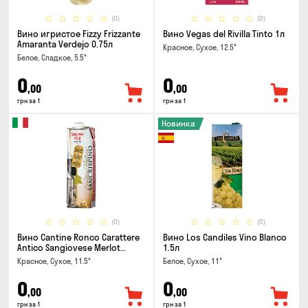
(0)
(0)
Вино игристое Fizzy Frizzante
Вино Vegas del Rivilla Tinto 1л
Amaranta Verdejo 0.75л
Красное, Сухое, 12.5°
Белое, Сладкое, 5.5°
0
0
,00
,00
грн за 1
грн за 1
Новинка
(0)
(0)
Вино Cantine Ronco Carattere
Вино Los Candiles Vino Blanco
Antico Sangiovese Merlot
1.5л
Rubicone IGT 1л
Красное, Сухое, 11.5°
Белое, Сухое, 11°
0
0
,00
,00
грн за 1
грн за 1