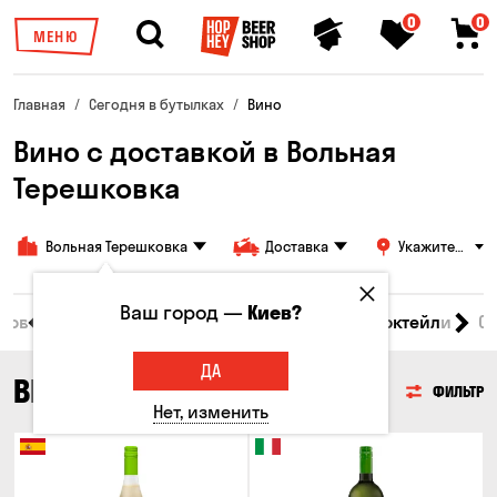
0
0
МЕНЮ
Главная
Сегодня в бутылках
Вино
Вино с доставкой в Вольная
Терешковка
Вольная Терешковка
Доставка
Укажите
адрес
Ваш город —
Киев?
 товары
Пиво
Сидр
Вино
Виски
Коктейли
С
ДА
ВИНО
ФИЛЬТР
Нет, изменить