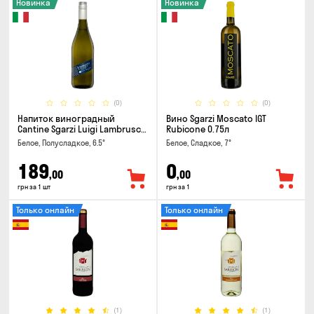
Новинка
Новинка
(0)
(0)
Напиток виноградный
Вино Sgarzi Moscato IGT
Cantine Sgarzi Luigi Lambrusco
Rubicone 0.75л
IGT Emilia Bianca Frizziante
Белое, Полусладкое, 6.5°
Белое, Сладкое, 7°
0.75л
189
0
,00
,00
грн за 1 шт
грн за 1
Только онлайн
Только онлайн
(1)
(1)