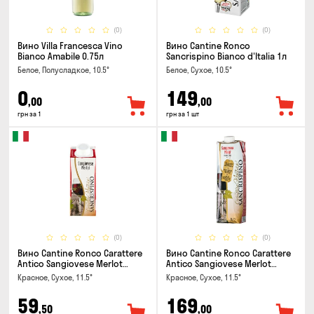
(0)
(0)
Вино Villa Francesca Vino
Вино Cantine Ronco
Bianco Amabile 0.75л
Sancrispino Bianco d'Italia 1л
Белое, Полусладкое, 10.5°
Белое, Сухое, 10.5°
0
149
,00
,00
грн за 1
грн за 1 шт
(0)
(0)
Вино Cantine Ronco Carattere
Вино Cantine Ronco Carattere
Antico Sangiovese Merlot
Antico Sangiovese Merlot
Rubicone IGT 0.25л
Rubicone IGT 1л
Красное, Сухое, 11.5°
Красное, Сухое, 11.5°
59
169
,50
,00