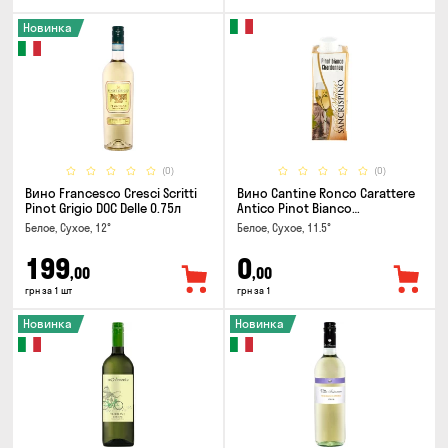
Новинка
(0)
(0)
Вино Francesco Cresci Scritti
Вино Cantine Ronco Carattere
Pinot Grigio DOC Delle 0.75л
Antico Pinot Bianco
Chardonnay Rubicone IGT 0.25л
Белое, Сухое, 12°
Белое, Сухое, 11.5°
199
0
,00
,00
грн за 1 шт
грн за 1
Новинка
Новинка