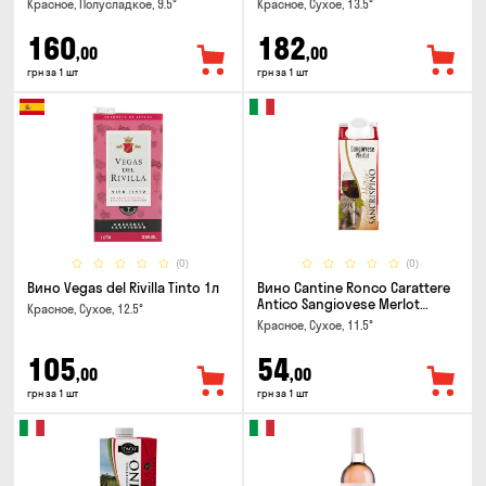
Красное, Полусладкое, 9.5°
Красное, Сухое, 13.5°
160
182
,00
,00
грн за 1 шт
грн за 1 шт
(0)
(0)
Вино Vegas del Rivilla Tinto 1л
Вино Cantine Ronco Carattere
Antico Sangiovese Merlot
Красное, Сухое, 12.5°
Rubicone IGT 0.25л
Красное, Сухое, 11.5°
105
54
,00
,00
грн за 1 шт
грн за 1 шт