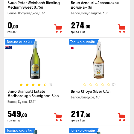
Вино Peter Weinbach Riesling
Вино Aznauri «Алазанская
Medium Sweet 0.75л
долина» 3л
Белое, Полусладкое, 9.5°
Белое, Полусладкое, 13°
0
274
,00
,00
грн за 1
грн за 1 шт
Только онлайн
Только онлайн
(1)
(0)
Вино Brancott Estate
Вино Choya Silver 0.5л
Marlborough Sauvignon Blanc
Белое, Сладкое, 10°
0.75л
Белое, Сухое, 12.5°
549
217
,00
,00
грн за 1 шт
грн за 1 шт
Только онлайн
Только онлайн