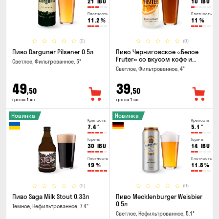
21
IBU
10
IBU
Плотность
Плотность
11.2
%
11
%
(0)
(0)
Пиво Darguner Pilsener 0.5л
Пиво Черниговское «Белое
Fruter» со вкусом кофе и
Светлое, Фильтрованное, 5°
апельсина 0.5 л
Светлое, Фильтрованное, 4°
49
39
,50
,50
грн за 1 шт
грн за 1 шт
Новинка
Новинка
Крепость
Крепость
7.4
°
5.1
°
Горечь
Горечь
30
IBU
14
IBU
Плотность
Плотность
19
%
11.8
%
(0)
(0)
Пиво Saga Milk Stout 0.33л
Пиво Mecklenburger Weisbier
0.5л
Темное, Нефильтрованное, 7.4°
Светлое, Нефильтрованное, 5.1°