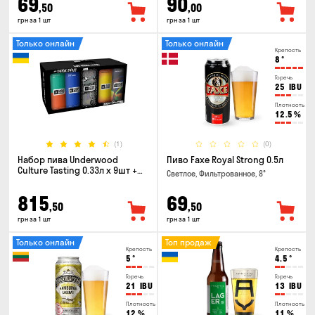
69
90
,50
,00
грн за 1 шт
грн за 1 шт
Только онлайн
Только онлайн
Крепость
8
°
Горечь
25
IBU
Плотность
12.5
%
(1)
(0)
Набор пива Underwood
Пиво Faxe Royal Strong 0.5л
Culture Tasting 0.33л x 9шт +
Светлое, Фильтрованное, 8°
бокал
815
69
,50
,50
грн за 1 шт
грн за 1 шт
Только онлайн
Топ продаж
Крепость
Крепость
5
°
4.5
°
Горечь
Горечь
21
IBU
13
IBU
Плотность
Плотность
12
%
11
%