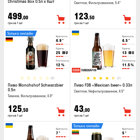
Christmas Box 0.5л x 6шт
Светлое, Фильтрованное, 5.4°
499
123
,00
,50
грн за 1 шт
грн за 1 шт
Только онлайн
Крепость
Крепость
4.9
°
4.5
°
Горечь
Горечь
25
IBU
13
IBU
Плотность
Плотность
12
%
11.5
%
(0)
(2)
Пиво Monchshof Schwarzbier
Пиво FDB «Mexican beer» 0.33л
0.5л
Светлое, Нефильтрованное, 4.5°
Темное, Фильтрованное, 4.9°
125
43
,50
,00
грн за 1 шт
грн за 1 шт
Только онлайн
Крепость
Крепость
7
°
5
°