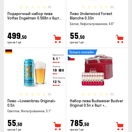
(0)
(0)
Подарочный набор пива
Пиво Underwood Forest
Volfas Engelman 0.568л x 6шт +
Blanche 0.33л
бокал 0.568л
Белое, Нефильтрованное, 4.6°
499
55
,50
,50
грн за 1 шт
грн за 1 шт
Только онлайн
Крепость
5.1
°
Горечь
19
IBU
Плотность
12
%
(0)
(0)
Пиво «Lowenbrau Original»
Набор пива Budweiser Budvar
0.5л
Original 0.5л x 8шт +
термосумка
Светлое, Фильтрованное, 5.1°
55
785
,50
,50
грн за 1 шт
грн за 1 шт