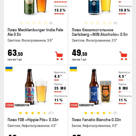
Плотность
Плотность
13.2
%
10.8
%
(0)
(0)
Пиво Mecklenburger India Pale
Пиво безалкогольное
Ale 0.5л
Carlsberg «NON Alcoholic» 0.5л
Светлое, Фильтрованное, 5.6°
Светлое, Фильтрованное, 0.5°
63
49
,50
,50
грн за 1 шт
грн за 1 шт
Крепость
Крепость
4.5
°
4.5
°
Горечь
Горечь
25
IBU
9
IBU
Плотность
Плотность
11
%
11
%
(27)
(2)
Пиво FDB «Hippie Pils» 0.33л
Пиво Fanatic Blanche 0.33л
Светлое, Нефильтрованное, 4.5°
Белое, Нефильтрованное, 4.5°