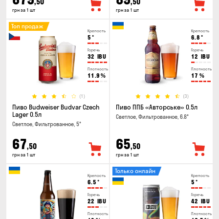
,50
,50
грн за 1 шт
грн за 1 шт
Топ продаж
Крепость
Крепость
5
°
6.8
°
Горечь
Горечь
32
IBU
12
IBU
Плотность
Плотность
11.9
%
17
%
(1)
(3)
Пиво Budweiser Budvar Czech
Пиво ППБ «Авторське» 0.5л
Lager 0.5л
Светлое, Фильтрованное, 6.8°
Светлое, Фильтрованное, 5°
67
65
,50
,50
грн за 1 шт
грн за 1 шт
Только онлайн
Крепость
Крепость
6.5
°
5
°
Горечь
Горечь
22
IBU
42
IBU
Плотность
Плотность