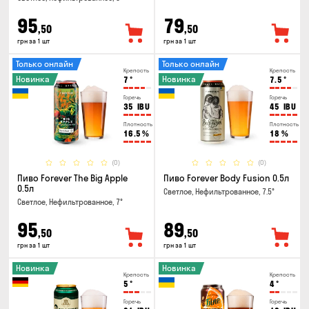
95
79
,50
,50
грн за 1 шт
грн за 1 шт
Только онлайн
Только онлайн
Крепость
Крепость
Новинка
Новинка
7
°
7.5
°
Горечь
Горечь
35
IBU
45
IBU
Плотность
Плотность
16.5
%
18
%
(0)
(0)
Пиво Forever The Big Apple
Пиво Forever Body Fusion 0.5л
0.5л
Светлое, Нефильтрованное, 7.5°
Светлое, Нефильтрованное, 7°
95
89
,50
,50
грн за 1 шт
грн за 1 шт
Новинка
Новинка
Крепость
Крепость
5
°
4
°
Горечь
Горечь