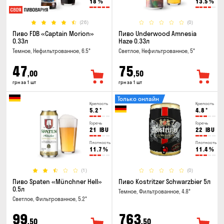
18
%
13.5
%
(26)
(0)
Пиво FDB «Captain Morion»
Пиво Underwood Amnesia
0.33л
Haze 0.33л
Темное, Нефильтрованное, 6.5°
Светлое, Нефильтрованное, 5°
47
75
,00
,50
грн за 1 шт
грн за 1 шт
Только онлайн
Крепость
Крепость
5.2
°
4.8
°
Горечь
Горечь
21
IBU
22
IBU
Плотность
Плотность
11.7
%
11.4
%
(1)
(0)
Пиво Spaten «Münchner Hell»
Пиво Kostritzer Schwarzbier 5л
0.5л
Темное, Фильтрованное, 4.8°
Светлое, Фильтрованное, 5.2°
99
763
,50
,50