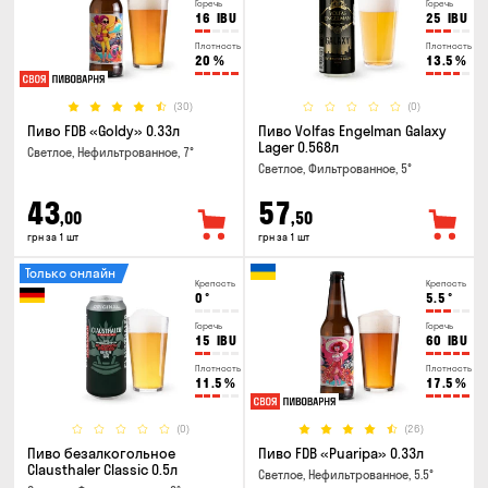
Горечь
Горечь
16
IBU
25
IBU
Плотность
Плотность
20
%
13.5
%
(30)
(0)
Пиво FDB «Goldy» 0.33л
Пиво Volfas Engelman Galaxy
Lager 0.568л
Светлое, Нефильтрованное, 7°
Светлое, Фильтрованное, 5°
43
57
,00
,50
грн за 1 шт
грн за 1 шт
Только онлайн
Крепость
Крепость
0
°
5.5
°
Горечь
Горечь
15
IBU
60
IBU
Плотность
Плотность
11.5
%
17.5
%
(0)
(26)
Пиво безалкогольное
Пиво FDB «Puaripa» 0.33л
Clausthaler Classic 0.5л
Светлое, Нефильтрованное, 5.5°