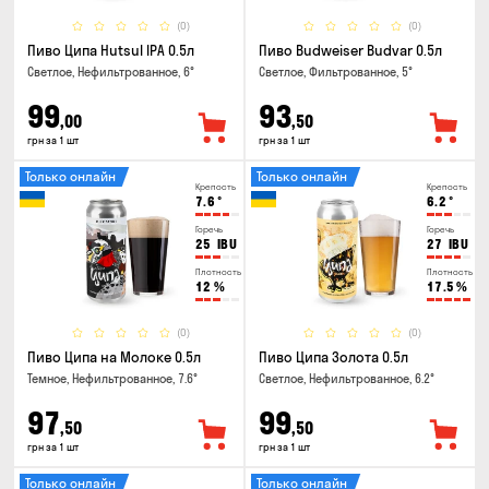
(0)
(0)
Пиво Ципа Hutsul IPA 0.5л
Пиво Budweiser Budvar 0.5л
Светлое, Нефильтрованное, 6°
Светлое, Фильтрованное, 5°
99
93
,00
,50
грн за 1 шт
грн за 1 шт
Только онлайн
Только онлайн
Крепость
Крепость
7.6
°
6.2
°
Горечь
Горечь
25
IBU
27
IBU
Плотность
Плотность
12
%
17.5
%
(0)
(0)
Пиво Ципа на Молоке 0.5л
Пиво Ципа Золота 0.5л
Темное, Нефильтрованное, 7.6°
Светлое, Нефильтрованное, 6.2°
97
99
,50
,50
грн за 1 шт
грн за 1 шт
Только онлайн
Только онлайн