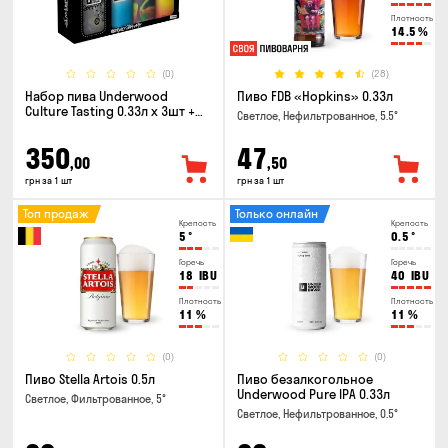
Плотность
14.5
%
(0)
(28)
Набор пива Underwood
Пиво FDB «Hopkins» 0.33л
Culture Tasting 0.33л x 3шт +
Светлое, Нефильтрованное, 5.5°
бокал
350
47
,00
,50
грн за 1 шт
грн за 1 шт
Топ продаж
Только онлайн
Крепость
Крепость
5
°
0.5
°
Горечь
Горечь
18
IBU
40
IBU
Плотность
Плотность
11
%
11
%
(0)
(0)
Пиво Stella Artois 0.5л
Пиво безалкогольное
Underwood Pure IPA 0.33л
Светлое, Фильтрованное, 5°
Светлое, Нефильтрованное, 0.5°