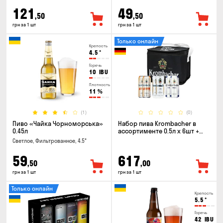
121
49
,50
,50
грн за 1 шт
грн за 1 шт
Только онлайн
Крепость
4.5
°
Горечь
10
IBU
Плотность
11
%
(1)
(0)
Пиво «Чайка Чорноморська»
Набор пива Krombacher в
0.45л
ассортименте 0.5л х 6шт +
термосумка
Светлое, Фильтрованное, 4.5°
59
617
,50
,00
грн за 1 шт
грн за 1 шт
Только онлайн
Крепость
5.5
°
Горечь
42
IBU