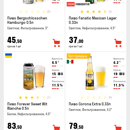
(0)
(2)
Пиво Bergschlosschen
Пиво Fanatic Mexican Lager
Hamburgo 0.5л
0.33л
Светлое, Фильтрованное, 5°
Светлое, Нефильтрованное, 4.5°
45
37
,50
,00
грн за 1 шт
грн за 1 шт
Топ продаж
Крепость
Крепость
4.5
°
4.2
°
Горечь
Горечь
15
IBU
19
IBU
Плотность
Плотность
11.5
%
11.3
%
(1)
(0)
Пиво Forever Sweet Wit
Пиво Corona Extra 0.33л
Blanche 0.5л
Светлое, Фильтрованное, 4.2°
Белое, Нефильтрованное, 4.5°
83
79
,50
,50