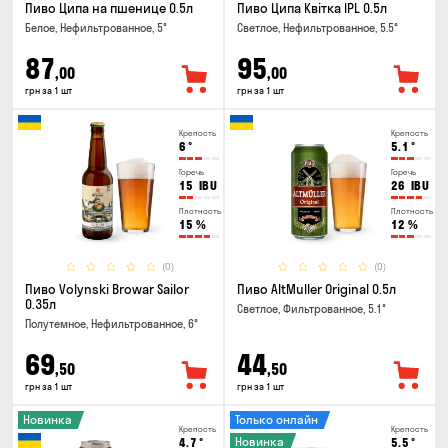
Пиво Ципа на пшенице 0.5л
Пиво Ципа Квітка IPL 0.5л
Белое, Нефильтрованное, 5°
Светлое, Нефильтрованное, 5.5°
87
95
,00
,00
грн за 1 шт
грн за 1 шт
Крепость
Крепость
6
°
5.1
°
Горечь
Горечь
15
IBU
26
IBU
Плотность
Плотность
15
%
12
%
(0)
(0)
Пиво Volynski Browar Sailor
Пиво AltMuller Original 0.5л
0.35л
Светлое, Фильтрованное, 5.1°
Полутемное, Нефильтрованное, 6°
69
44
,50
,50
грн за 1 шт
грн за 1 шт
Новинка
Только онлайн
Крепость
Крепость
Новинка
4.7
°
5.5
°