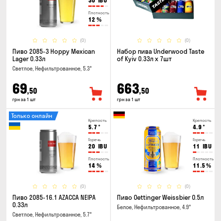
30
IBU
Плотность
12
%
(0)
(0)
Пиво 2085-3 Hoppy Mexican
Набор пива Underwood Taste
Lager 0.33л
of Kyiv 0.33л x 7шт
Светлое, Нефильтрованное, 5.3°
69
663
,50
,50
грн за 1 шт
грн за 1 шт
Только онлайн
Крепость
Крепость
5.7
°
4.9
°
Горечь
Горечь
20
IBU
11
IBU
Плотность
Плотность
14
%
11.5
%
(0)
(0)
Пиво 2085-16.1 AZACCA NEIPA
Пиво Oettinger Weissbier 0.5л
0.33л
Белое, Нефильтрованное, 4.9°
Светлое, Нефильтрованное, 5.7°