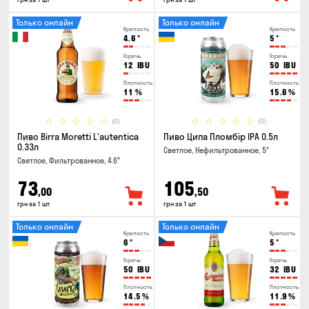
Только онлайн
Только онлайн
Крепость
Крепость
4.6
°
5
°
Горечь
Горечь
12
IBU
50
IBU
Плотность
Плотность
11
%
15.6
%
(0)
(0)
Пиво Birra Moretti L'autentica
Пиво Ципа Пломбір IPA 0.5л
0.33л
Светлое, Нефильтрованное, 5°
Светлое, Фильтрованное, 4.6°
73
105
,00
,50
грн за 1 шт
грн за 1 шт
Только онлайн
Только онлайн
Крепость
Крепость
6
°
5
°
Горечь
Горечь
50
IBU
32
IBU
Плотность
Плотность
14.5
%
11.9
%