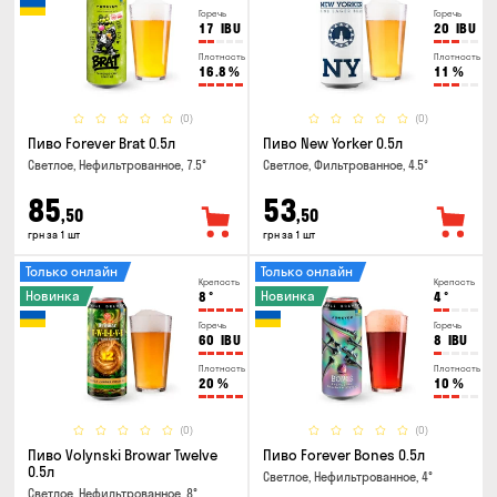
Горечь
Горечь
17
IBU
20
IBU
Плотность
Плотность
16.8
%
11
%
(0)
(0)
Пиво Forever Brat 0.5л
Пиво New Yorker 0.5л
Светлое, Нефильтрованное, 7.5°
Светлое, Фильтрованное, 4.5°
85
53
,50
,50
грн за 1 шт
грн за 1 шт
Только онлайн
Только онлайн
Крепость
Крепость
Новинка
Новинка
8
°
4
°
Горечь
Горечь
60
IBU
8
IBU
Плотность
Плотность
20
%
10
%
(0)
(0)
Пиво Volynski Browar Twelve
Пиво Forever Bones 0.5л
0.5л
Светлое, Нефильтрованное, 4°
Светлое, Нефильтрованное, 8°