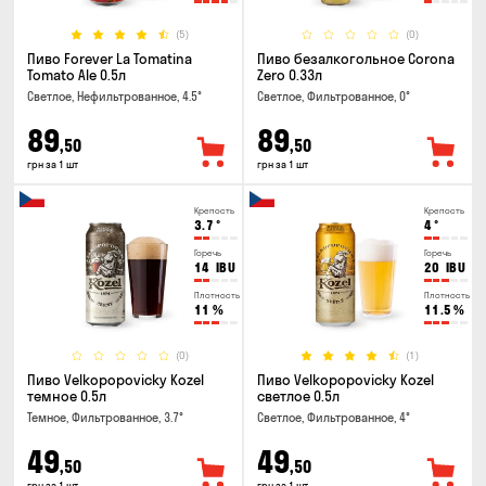
(5)
(0)
Пиво Forever La Tomatina
Пиво безалкогольное Corona
Tomato Ale 0.5л
Zero 0.33л
Светлое, Нефильтрованное, 4.5°
Светлое, Фильтрованное, 0°
89
89
,50
,50
грн за 1 шт
грн за 1 шт
Крепость
Крепость
3.7
°
4
°
Горечь
Горечь
14
IBU
20
IBU
Плотность
Плотность
11
%
11.5
%
(0)
(1)
Пиво Velkopopovicky Kozel
Пиво Velkopopovicky Kozel
темное 0.5л
светлое 0.5л
Темное, Фильтрованное, 3.7°
Светлое, Фильтрованное, 4°
49
49
,50
,50
грн за 1 шт
грн за 1 шт