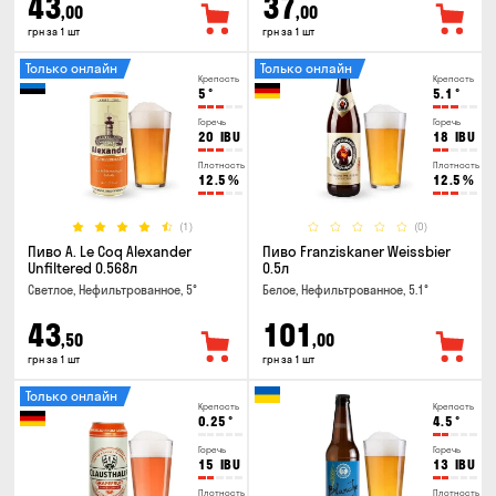
43
37
,00
,00
грн за 1 шт
грн за 1 шт
Только онлайн
Только онлайн
Крепость
Крепость
5
°
5.1
°
Горечь
Горечь
20
IBU
18
IBU
Плотность
Плотность
12.5
%
12.5
%
(1)
(0)
Пиво A. Le Coq Alexander
Пиво Franziskaner Weissbier
Unfiltered 0.568л
0.5л
Светлое, Нефильтрованное, 5°
Белое, Нефильтрованное, 5.1°
43
101
,50
,00
грн за 1 шт
грн за 1 шт
Только онлайн
Крепость
Крепость
0.25
°
4.5
°
Горечь
Горечь
15
IBU
13
IBU
Плотность
Плотность