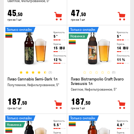
Светлое, Фильтрованное, 0°
45
47
,50
,50
грн за 1 шт
грн за 1 шт
Только онлайн
Только онлайн
Крепость
Крепость
Новинка
5
°
5
°
Горечь
Горечь
15
IBU
14
IBU
Плотность
Плотность
12
%
11
%
(3)
(0)
Пиво Cannabis Semi-Dark 1л
Пиво Bistrampolio Craft Dvaro
Sviesusis 1л
Полутемное, Нефильтрованное, 5°
Светлое, Нефильтрованное, 5°
187
187
,50
,50
грн за 1 шт
грн за 1 шт
Только онлайн
Только онлайн
Крепость
Крепость
Новинка
5.5
°
4.6
°
Горечь
Горечь