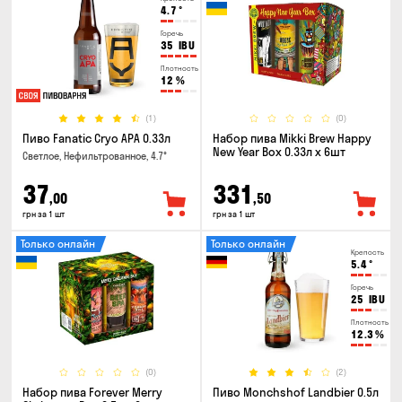
4.7
°
Горечь
35
IBU
Плотность
12
%
(1)
(0)
Пиво Fanatic Cryo APA 0.33л
Набор пива Mikki Brew Happy
New Year Box 0.33л x 6шт
Светлое, Нефильтрованное, 4.7°
37
331
,00
,50
грн за 1 шт
грн за 1 шт
Только онлайн
Только онлайн
Крепость
5.4
°
Горечь
25
IBU
Плотность
12.3
%
(0)
(2)
Набор пива Forever Merry
Пиво Monchshof Landbier 0.5л