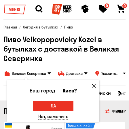
0
0
МЕНЮ
Главная
Сегодня в бутылках
Пиво
Пиво Velkopopovicky Kozel в
бутылках с доставкой в ​​Великая
Северинка
Великая Северинка
Доставка
Укажите
адрес
Ваш город —
Киев?
Все товары
Пиво
Сидр
Вино
Виски
Кокт
ДА
ПИВО
ФИЛЬТР
Нет, изменить
Только онлайн
Крепость