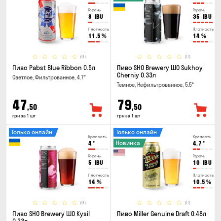
Горечь
Горечь
8
IBU
35
IBU
Плотность
Плотность
11.5
%
14
%
(0)
(0)
Пиво Pabst Blue Ribbon 0.5л
Пиво SHO Brewery ШО Sukhoy
Cherniy 0.33л
Светлое, Фильтрованное, 4.7°
Темное, Нефильтрованное, 5.5°
47
79
,50
,50
грн за 1 шт
грн за 1 шт
Только онлайн
Только онлайн
Крепость
Крепость
Новинка
4
°
4.7
°
Горечь
Горечь
5
IBU
10
IBU
Плотность
Плотность
14
%
10.5
%
(0)
(0)
Пиво SHO Brewery ШО Kysil
Пиво Miller Genuine Draft 0.48л