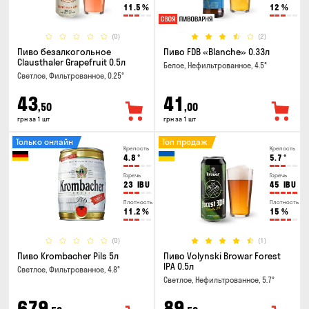
11.5
%
12
%
(0)
(2)
Пиво безалкогольное
Пиво FDB «Blanche» 0.33л
Clausthaler Grapefruit 0.5л
Белое, Нефильтрованное, 4.5°
Светлое, Фильтрованное, 0.25°
43
41
,50
,00
грн за 1 шт
грн за 1 шт
Только онлайн
Топ продаж
Крепость
Крепость
4.8
°
5.7
°
Горечь
Горечь
23
IBU
45
IBU
Плотность
Плотность
11.2
%
15
%
(0)
(1)
Пиво Krombacher Pils 5л
Пиво Volynski Browar Forest
IPA 0.5л
Светлое, Фильтрованное, 4.8°
Светлое, Нефильтрованное, 5.7°
679
89