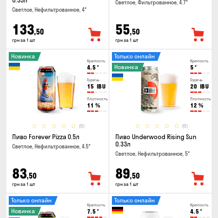
0.33л
Светлое, Фильтрованное, 4.7°
Светлое, Нефильтрованное, 4°
133
55
,50
,50
грн за 1 шт
грн за 1 шт
Новинка
Только онлайн
Крепость
Крепость
Новинка
4.5
°
5
°
Горечь
Горечь
15
IBU
20
IBU
Плотность
Плотность
11
%
12
%
(0)
(0)
Пиво Forever Pizza 0.5л
Пиво Underwood Rising Sun
0.33л
Светлое, Нефильтрованное, 4.5°
Светлое, Нефильтрованное, 5°
83
89
,50
,50
грн за 1 шт
грн за 1 шт
Только онлайн
Только онлайн
Крепость
Крепость
Новинка
7.5
°
4.5
°