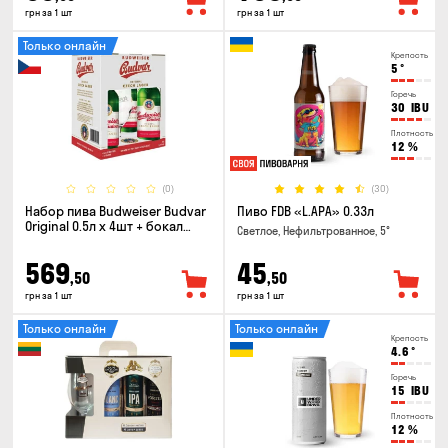
грн за 1 шт
грн за 1 шт
Только онлайн
Крепость
5
°
Горечь
30
IBU
Плотность
12
%
(0)
(30)
Набор пива Budweiser Budvar
Пиво FDB «L.APA» 0.33л
Original 0.5л х 4шт + бокал
Светлое, Нефильтрованное, 5°
0.33л
569
45
,50
,50
грн за 1 шт
грн за 1 шт
Только онлайн
Только онлайн
Крепость
4.6
°
Горечь
15
IBU
Плотность
12
%