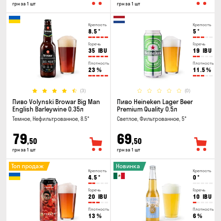
грн за 1 шт
грн за 1 шт
Крепость
Крепость
8.5
°
5
°
Горечь
Горечь
35
IBU
19
IBU
Плотность
Плотность
23
%
11.5
%
(3)
(0)
Пиво Volynski Browar Big Man
Пиво Heineken Lager Beer
English Barleywine 0.35л
Premium Quality 0.5л
Темное, Нефильтрованное, 8.5°
Светлое, Фильтрованное, 5°
79
69
,50
,50
грн за 1 шт
грн за 1 шт
Топ продаж
Новинка
Крепость
Крепость
4.5
°
0
°
Горечь
Горечь
20
IBU
10
IBU
Плотность
Плотность
13
%
6
%