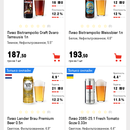
16
IBU
12
IBU
Плотность
Плотность
12.2
%
12
%
(0)
(0)
Пиво Bistrampolio Craft Dvaro
Пиво Bistrampolio Weissbier 1л
Tamsusis 1л
Белое, Нефильтрованное, 4.6°
Темное, Нефильтрованное, 5.5°
187
193
,50
,50
грн за 1 шт
грн за 1 шт
Только онлайн
Только онлайн
Крепость
Крепость
4.9
°
4.4
°
Горечь
Горечь
21
IBU
12
IBU
Плотность
Плотность
12.2
%
11.5
%
(0)
(0)
Пиво Lander Brau Premium
Пиво 2085-25.1 Fresh Tomato
Beer 0.5л
Goze 0.33л
Светлое, Фильтрованное, 4.9°
Светлое, Нефильтрованное, 4.4°