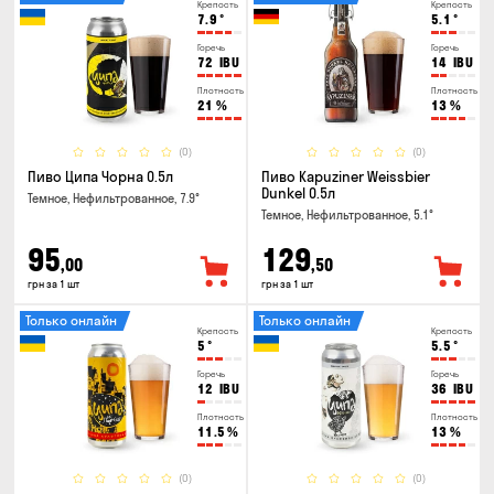
Крепость
Крепость
7.9
°
5.1
°
Горечь
Горечь
72
IBU
14
IBU
Плотность
Плотность
21
%
13
%
(0)
(0)
Пиво Ципа Чорна 0.5л
Пиво Kapuziner Weissbier
Dunkel 0.5л
Темное, Нефильтрованное, 7.9°
Темное, Нефильтрованное, 5.1°
95
129
,00
,50
грн за 1 шт
грн за 1 шт
Только онлайн
Только онлайн
Крепость
Крепость
5
°
5.5
°
Горечь
Горечь
12
IBU
36
IBU
Плотность
Плотность
11.5
%
13
%
(0)
(0)