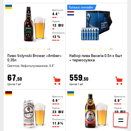
Только онлайн
Крепость
4.4
°
Горечь
12
IBU
Плотность
12
%
(0)
(0)
Пиво Volynski Browar «Amber»
Набор пива Bavaria 0.5л х 6шт
0.35л
+ термосумка
Светлое, Нефильтрованное, 4.4°
67
559
,50
,50
грн за 1 шт
грн за 1 шт
Крепость
Крепость
4.8
°
4.9
°
Горечь
Горечь
23
IBU
10
IBU
Плотность
Плотность
11.8
%
11
%