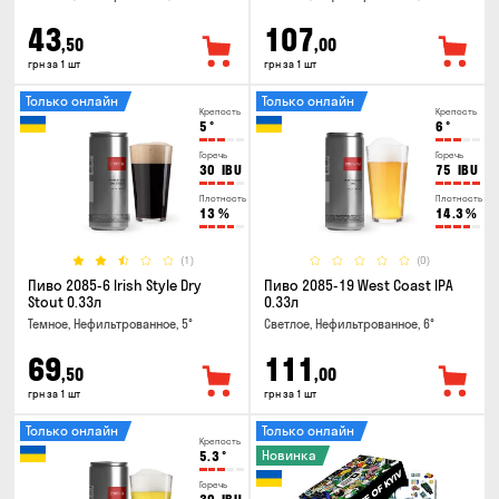
43
107
,50
,00
грн за 1 шт
грн за 1 шт
Только онлайн
Только онлайн
Крепость
Крепость
5
°
6
°
Горечь
Горечь
30
IBU
75
IBU
Плотность
Плотность
13
%
14.3
%
(1)
(0)
Пиво 2085-6 Irish Style Dry
Пиво 2085-19 West Coast IPA
Stout 0.33л
0.33л
Темное, Нефильтрованное, 5°
Светлое, Нефильтрованное, 6°
69
111
,50
,00
грн за 1 шт
грн за 1 шт
Только онлайн
Только онлайн
Крепость
Новинка
5.3
°
Горечь