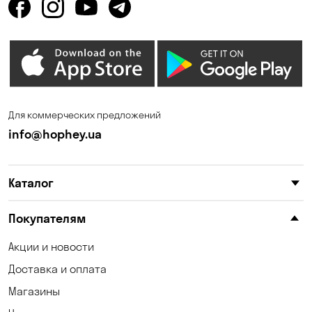
Гостомель
Дмитровка
Днепр
Елизаветовка
Зазимье
Запорожье
Ирпень
Калиновка
Для коммерческих предложений
Каменные Потоки
Каменское
info@hophey.ua
Карнауховка
Катериновка
Каталог
Келеберда
Киев
Клинцы
Княжичи
Покупателям
Корсунцы
Котовка
Акции и новости
Доставка и оплата
Коцюбинское
Кошары
Магазины
Красноселка
Кременчуг