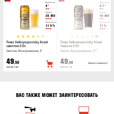
Крепость
Крепость
4
°
3.7
°
Горечь
Горечь
20
IBU
14
IBU
Плотность
Плотность
11.5
%
11
%
(1)
(0)
Пиво Velkopopovicky Kozel
Пиво Velkopopovicky Kozel
светлое 0.5л
темное 0.5л
Светлое, Фильтрованное, 4°
Темное, Фильтрованное, 3.7°
49
49
,50
,00
Немає в наявності
грн за 1 шт
грн за 1 шт
ВАС ТАКЖЕ МОЖЕТ ЗАИНТЕРЕСОВАТЬ