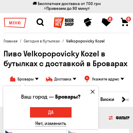
🚚 Бесплатная доставка от 700 грн
⚡Привезем до 90 минут
0
0
МЕНЮ
Главная
Сегодня в бутылках
Velkopopovicky Kozel
Пиво Velkopopovicky Kozel в
бутылках с доставкой в ​​Броварах
Бровары
Доставка
Укажите адрес
Ваш город —
Бровары?
Все товары
Пиво
Сидр
Вино
Виски
Кокт
ДА
ПИВО
ФИЛЬТР
Нет, изменить