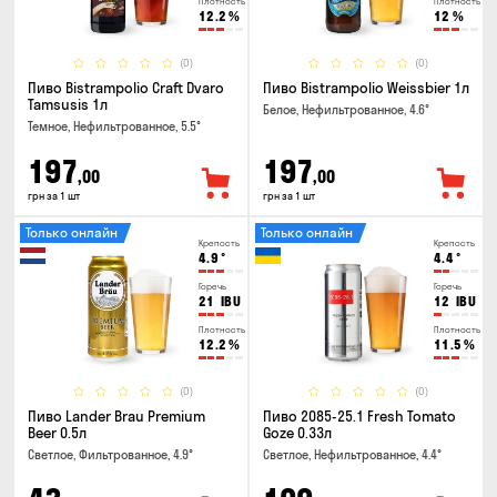
Плотность
Плотность
12.2
%
12
%
(0)
(0)
Пиво Bistrampolio Craft Dvaro
Пиво Bistrampolio Weissbier 1л
Tamsusis 1л
Белое, Нефильтрованное, 4.6°
Темное, Нефильтрованное, 5.5°
197
197
,00
,00
грн за 1 шт
грн за 1 шт
Только онлайн
Только онлайн
Крепость
Крепость
4.9
°
4.4
°
Горечь
Горечь
21
IBU
12
IBU
Плотность
Плотность
12.2
%
11.5
%
(0)
(0)
Пиво Lander Brau Premium
Пиво 2085-25.1 Fresh Tomato
Beer 0.5л
Goze 0.33л
Светлое, Фильтрованное, 4.9°
Светлое, Нефильтрованное, 4.4°