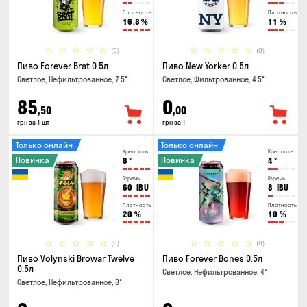
Плотность
Плотность
16.8
%
11
%
(0)
(0)
Пиво Forever Brat 0.5л
Пиво New Yorker 0.5л
Светлое, Нефильтрованное, 7.5°
Светлое, Фильтрованное, 4.5°
85
0
,50
,00
грн за 1 шт
грн за 1
Только онлайн
Только онлайн
Крепость
Крепость
Новинка
Новинка
8
°
4
°
Горечь
Горечь
60
IBU
8
IBU
Плотность
Плотность
20
%
10
%
(0)
(0)
Пиво Volynski Browar Twelve
Пиво Forever Bones 0.5л
0.5л
Светлое, Нефильтрованное, 4°
Светлое, Нефильтрованное, 8°