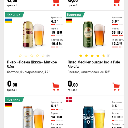
,00
,00
грн за 1
грн за 1
Новинка
Новинка
Крепость
Крепость
4.2
°
5.6
°
Горечь
Горечь
15
IBU
35
IBU
Плотность
Плотность
10.4
%
13.2
%
(0)
(1)
Пиво «Повна Діжка» Мягкое
Пиво Mecklenburger India Pale
0.5л
Ale 0.5л
Светлое, Фильтрованное, 4.2°
Светлое, Фильтрованное, 5.6°
0
0
,00
,00
грн за 1
грн за 1
Новинка
Крепость
Крепость
5.1
°
0.5
°
Горечь
Горечь
14
IBU
10
IBU
Плотность
Плотность