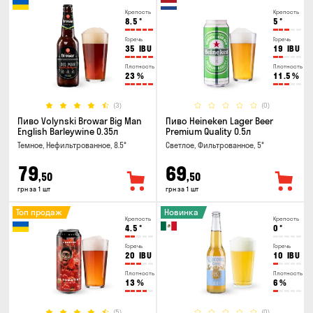
Крепость
Крепость
8.5
°
5
°
Горечь
Горечь
35
IBU
19
IBU
Плотность
Плотность
23
%
11.5
%
(3)
(0)
Пиво Volynski Browar Big Man
Пиво Heineken Lager Beer
English Barleywine 0.35л
Premium Quality 0.5л
Темное, Нефильтрованное, 8.5°
Светлое, Фильтрованное, 5°
79
69
,50
,50
грн за 1 шт
грн за 1 шт
Топ продаж
Новинка
Крепость
Крепость
4.5
°
0
°
Горечь
Горечь
20
IBU
10
IBU
Плотность
Плотность
13
%
6
%
(5)
(0)