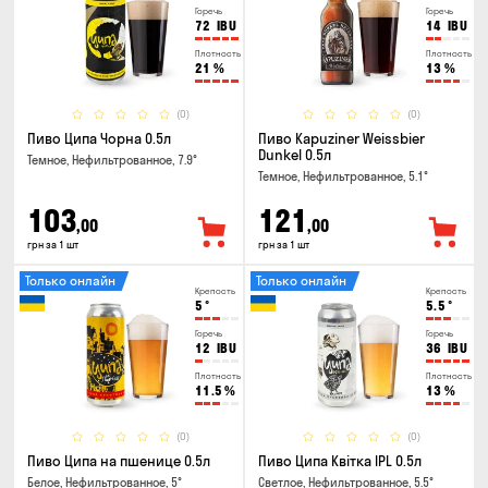
Горечь
Горечь
72
IBU
14
IBU
Плотность
Плотность
21
%
13
%
(0)
(0)
Пиво Ципа Чорна 0.5л
Пиво Kapuziner Weissbier
Dunkel 0.5л
Темное, Нефильтрованное, 7.9°
Темное, Нефильтрованное, 5.1°
103
121
,00
,00
грн за 1 шт
грн за 1 шт
Только онлайн
Только онлайн
Крепость
Крепость
5
°
5.5
°
Горечь
Горечь
12
IBU
36
IBU
Плотность
Плотность
11.5
%
13
%
(0)
(0)
Пиво Ципа на пшенице 0.5л
Пиво Ципа Квітка IPL 0.5л
Белое, Нефильтрованное, 5°
Светлое, Нефильтрованное, 5.5°