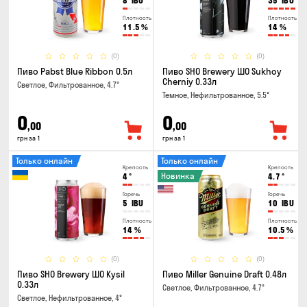
8
IBU
35
IBU
Плотность
Плотность
11.5
%
14
%
(0)
(0)
Пиво Pabst Blue Ribbon 0.5л
Пиво SHO Brewery ШО Sukhoy
Cherniy 0.33л
Светлое, Фильтрованное, 4.7°
Темное, Нефильтрованное, 5.5°
0
0
,00
,00
грн за 1
грн за 1
Только онлайн
Только онлайн
Крепость
Крепость
Новинка
4
°
4.7
°
Горечь
Горечь
5
IBU
10
IBU
Плотность
Плотность
14
%
10.5
%
(0)
(0)
Пиво SHO Brewery ШО Kysil
Пиво Miller Genuine Draft 0.48л
0.33л
Светлое, Фильтрованное, 4.7°
Светлое, Нефильтрованное, 4°