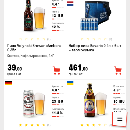
Крепость
4.4
°
Горечь
12
IBU
Плотность
12
%
(0)
(0)
Пиво Volynski Browar «Amber»
Набор пива Bavaria 0.5л х 6шт
0.35л
+ термосумка
Светлое, Нефильтрованное, 4.4°
39
461
,00
,00
грн за 1 шт
грн за 1 шт
Крепость
Крепость
4.8
°
4.9
°
Горечь
Горечь
23
IBU
10
IBU
Плотность
Плотность
11.8
%
11
%
(1)
(3)