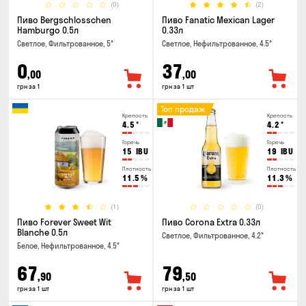
(0)
(2)
Пиво Bergschlosschen
Пиво Fanatic Mexican Lager
Hamburgo 0.5л
0.33л
Светлое, Фильтрованное, 5°
Светлое, Нефильтрованное, 4.5°
0
37
,00
,00
грн за 1
грн за 1 шт
Топ продаж
Крепость
Крепость
4.5
°
4.2
°
Горечь
Горечь
15
IBU
19
IBU
Плотность
Плотность
11.5
%
11.3
%
(1)
(0)
Пиво Forever Sweet Wit
Пиво Corona Extra 0.33л
Blanche 0.5л
Светлое, Фильтрованное, 4.2°
Белое, Нефильтрованное, 4.5°
67
79
,90
,50
грн за 1 шт
грн за 1 шт