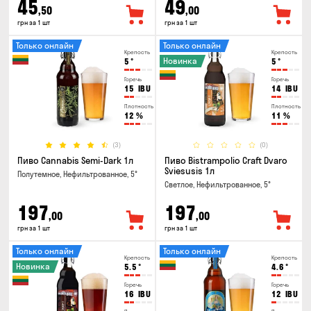
45
49
,50
,00
грн за 1 шт
грн за 1 шт
Только онлайн
Только онлайн
Крепость
Крепость
Новинка
5
°
5
°
Горечь
Горечь
15
IBU
14
IBU
Плотность
Плотность
12
%
11
%
(3)
(0)
Пиво Cannabis Semi-Dark 1л
Пиво Bistrampolio Craft Dvaro
Sviesusis 1л
Полутемное, Нефильтрованное, 5°
Светлое, Нефильтрованное, 5°
197
197
,00
,00
грн за 1 шт
грн за 1 шт
Только онлайн
Только онлайн
Крепость
Крепость
Новинка
5.5
°
4.6
°
Горечь
Горечь
16
IBU
12
IBU