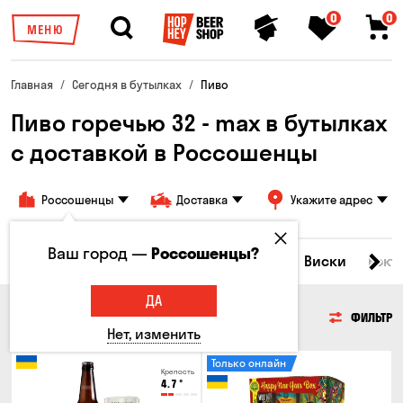
0
0
МЕНЮ
Главная
Сегодня в бутылках
Пиво
Пиво горечью 32 - max в бутылках
с доставкой в ​​Россошенцы
Россошенцы
Доставка
Укажите адрес
Ваш город —
Россошенцы?
Все товары
Пиво
Сидр
Вино
Виски
Кокт
ДА
ПИВО
ФИЛЬТР
Нет, изменить
Только онлайн
Крепость
4.7
°