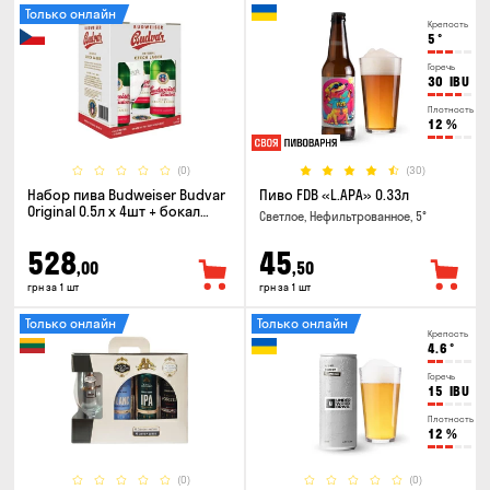
Только онлайн
Крепость
5
°
Горечь
30
IBU
Плотность
12
%
(0)
(30)
Набор пива Budweiser Budvar
Пиво FDB «L.APA» 0.33л
Original 0.5л х 4шт + бокал
Светлое, Нефильтрованное, 5°
0.33л
528
45
,00
,50
грн за 1 шт
грн за 1 шт
Только онлайн
Только онлайн
Крепость
4.6
°
Горечь
15
IBU
Плотность
12
%
(0)
(0)