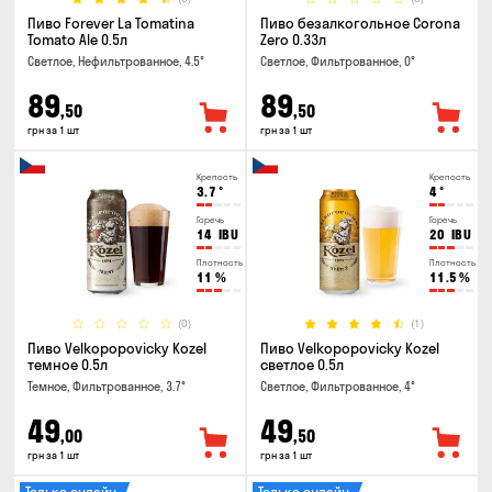
Пиво Forever La Tomatina
Пиво безалкогольное Corona
Tomato Ale 0.5л
Zero 0.33л
Светлое, Нефильтрованное, 4.5°
Светлое, Фильтрованное, 0°
89
89
,50
,50
грн за 1 шт
грн за 1 шт
Крепость
Крепость
3.7
°
4
°
Горечь
Горечь
14
IBU
20
IBU
Плотность
Плотность
11
%
11.5
%
(0)
(1)
Пиво Velkopopovicky Kozel
Пиво Velkopopovicky Kozel
темное 0.5л
светлое 0.5л
Темное, Фильтрованное, 3.7°
Светлое, Фильтрованное, 4°
49
49
,00
,50
грн за 1 шт
грн за 1 шт
Только онлайн
Только онлайн