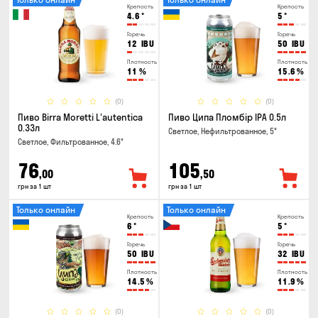
Крепость
Крепость
4.6
°
5
°
Горечь
Горечь
12
IBU
50
IBU
Плотность
Плотность
11
%
15.6
%
(0)
(0)
Пиво Birra Moretti L'autentica
Пиво Ципа Пломбір IPA 0.5л
0.33л
Светлое, Нефильтрованное, 5°
Светлое, Фильтрованное, 4.6°
76
105
,00
,50
грн за 1 шт
грн за 1 шт
Только онлайн
Только онлайн
Крепость
Крепость
6
°
5
°
Горечь
Горечь
50
IBU
32
IBU
Плотность
Плотность
14.5
%
11.9
%
(0)
(0)