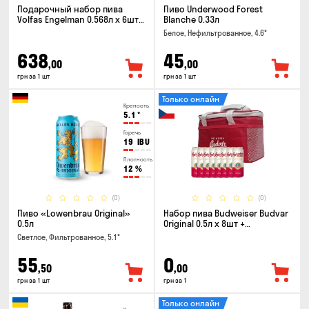
Подарочный набор пива
Пиво Underwood Forest
Volfas Engelman 0.568л x 6шт +
Blanche 0.33л
бокал 0.568л
Белое, Нефильтрованное, 4.6°
638
45
,00
,00
грн за 1 шт
грн за 1 шт
Только онлайн
Крепость
5.1
°
Горечь
19
IBU
Плотность
12
%
(0)
(0)
Пиво «Lowenbrau Original»
Набор пива Budweiser Budvar
0.5л
Original 0.5л x 8шт +
термосумка
Светлое, Фильтрованное, 5.1°
55
0
,50
,00
грн за 1 шт
грн за 1
Только онлайн