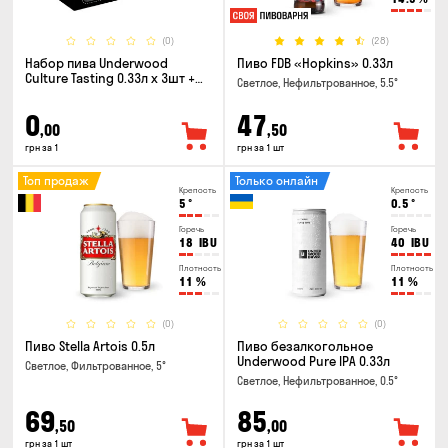
(0)
(28)
Набор пива Underwood
Пиво FDB «Hopkins» 0.33л
Culture Tasting 0.33л x 3шт +
Светлое, Нефильтрованное, 5.5°
бокал
0
47
,00
,50
грн за 1
грн за 1 шт
Топ продаж
Только онлайн
Крепость
Крепость
5
°
0.5
°
Горечь
Горечь
18
IBU
40
IBU
Плотность
Плотность
11
%
11
%
(0)
(0)
Пиво Stella Artois 0.5л
Пиво безалкогольное
Underwood Pure IPA 0.33л
Светлое, Фильтрованное, 5°
Светлое, Нефильтрованное, 0.5°
69
85
,50
,00
грн за 1 шт
грн за 1 шт