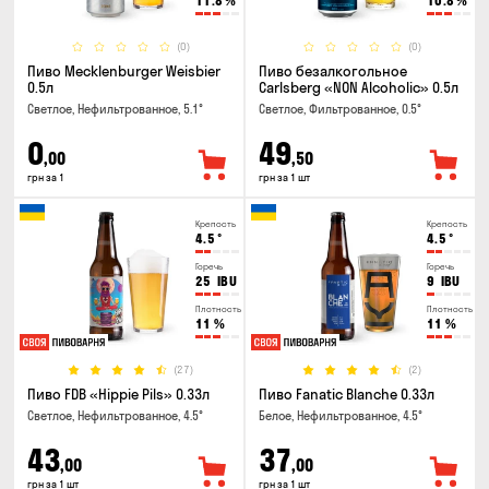
11.8
%
10.8
%
(0)
(0)
Пиво Mecklenburger Weisbier
Пиво безалкогольное
0.5л
Carlsberg «NON Alcoholic» 0.5л
Светлое, Нефильтрованное, 5.1°
Светлое, Фильтрованное, 0.5°
0
49
,00
,50
грн за 1
грн за 1 шт
Крепость
Крепость
4.5
°
4.5
°
Горечь
Горечь
25
IBU
9
IBU
Плотность
Плотность
11
%
11
%
(27)
(2)
Пиво FDB «Hippie Pils» 0.33л
Пиво Fanatic Blanche 0.33л
Светлое, Нефильтрованное, 4.5°
Белое, Нефильтрованное, 4.5°
43
37
,00
,00
грн за 1 шт
грн за 1 шт