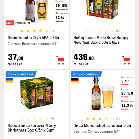
Горечь
35
IBU
Плотность
12
%
(1)
(0)
Пиво Fanatic Cryo APA 0.33л
Набор пива Mikki Brew Happy
New Year Box 0.33л x 6шт
Светлое, Нефильтрованное, 4.7°
37
439
,00
,00
грн за 1 шт
грн за 1 шт
Только онлайн
Только онлайн
Крепость
5.4
°
Горечь
25
IBU
Плотность
12.3
%
(0)
(2)
Набор пива Forever Merry
Пиво Monchshof Landbier 0.5л
Christmas Box 0.5л x 6шт
Светлое, Фильтрованное, 5.4°