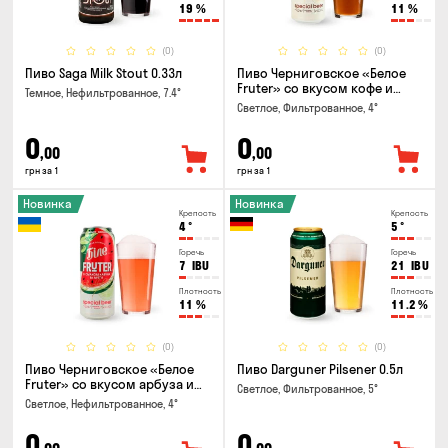
19
%
11
%
(0)
(0)
Пиво Saga Milk Stout 0.33л
Пиво Черниговское «Белое
Fruter» со вкусом кофе и
Темное, Нефильтрованное, 7.4°
апельсина 0.5 л
Светлое, Фильтрованное, 4°
0
0
,00
,00
грн за 1
грн за 1
Новинка
Новинка
Крепость
Крепость
4
°
5
°
Горечь
Горечь
7
IBU
21
IBU
Плотность
Плотность
11
%
11.2
%
(0)
(0)
Пиво Черниговское «Белое
Пиво Darguner Pilsener 0.5л
Fruter» со вкусом арбуза и
Светлое, Фильтрованное, 5°
мяты 0.5л
Светлое, Нефильтрованное, 4°
0
0