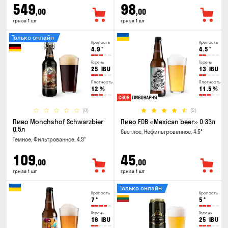
549
98
,00
,00
грн за 1 шт
грн за 1 шт
Только онлайн
Крепость
Крепость
4.9
°
4.5
°
Горечь
Горечь
25
IBU
13
IBU
Плотность
Плотность
12
%
11.5
%
(0)
(2)
Пиво Monchshof Schwarzbier
Пиво FDB «Mexican beer» 0.33л
0.5л
Светлое, Нефильтрованное, 4.5°
Темное, Фильтрованное, 4.9°
109
45
,00
,00
грн за 1 шт
грн за 1 шт
Только онлайн
Крепость
Крепость
7
°
5
°
Горечь
Горечь
16
IBU
25
IBU