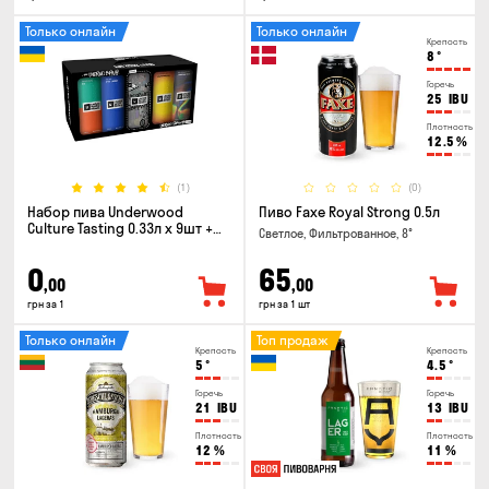
Только онлайн
Только онлайн
Крепость
8
°
Горечь
25
IBU
Плотность
12.5
%
(1)
(0)
Набор пива Underwood
Пиво Faxe Royal Strong 0.5л
Culture Tasting 0.33л x 9шт +
Светлое, Фильтрованное, 8°
бокал
0
65
,00
,00
грн за 1
грн за 1 шт
Только онлайн
Топ продаж
Крепость
Крепость
5
°
4.5
°
Горечь
Горечь
21
IBU
13
IBU
Плотность
Плотность
12
%
11
%