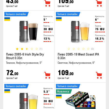
43
109
,00
,00
грн за 1 шт
грн за 1 шт
Только онлайн
Только онлайн
Крепость
Крепость
5
°
6
°
Горечь
Горечь
30
IBU
75
IBU
Плотность
Плотность
13
%
14.3
%
(1)
(0)
Пиво 2085-6 Irish Style Dry
Пиво 2085-19 West Coast IPA
Stout 0.33л
0.33л
Темное, Нефильтрованное, 5°
Светлое, Нефильтрованное, 6°
72
109
,00
,00
грн за 1 шт
грн за 1 шт
Только онлайн
Только онлайн
Крепость
Новинка
5.3
°
Горечь
30
IBU
Плотность