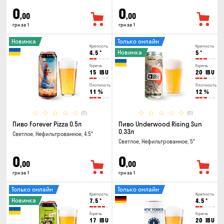
0
0
,00
,00
грн за 1
грн за 1
Новинка
Только онлайн
Крепость
Крепость
Новинка
4.5
°
5
°
Горечь
Горечь
15
IBU
20
IBU
Плотность
Плотность
11
%
12
%
(0)
(0)
Пиво Forever Pizza 0.5л
Пиво Underwood Rising Sun
0.33л
Светлое, Нефильтрованное, 4.5°
Светлое, Нефильтрованное, 5°
0
0
,00
,00
грн за 1
грн за 1
Только онлайн
Только онлайн
Крепость
Крепость
Новинка
7.5
°
4.5
°
Горечь
Горечь
17
IBU
20
IBU