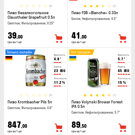
(0)
(2)
Пиво безалкогольное
Пиво FDB «Blanche» 0.33л
Clausthaler Grapefruit 0.5л
Белое, Нефильтрованное, 4.5°
Светлое, Фильтрованное, 0.25°
39
41
,00
,00
грн за 1 шт
грн за 1 шт
Только онлайн
Топ продаж
Крепость
Крепость
4.8
°
5.7
°
Горечь
Горечь
23
IBU
45
IBU
Плотность
Плотность
11.2
%
15
%
(0)
(1)
Пиво Krombacher Pils 5л
Пиво Volynski Browar Forest
IPA 0.5л
Светлое, Фильтрованное, 4.8°
Светлое, Нефильтрованное, 5.7°
847
89
,00
,50
грн за 1 шт
грн за 1 шт