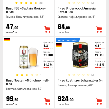
(26)
(0)
Пиво FDB «Captain Morion»
Пиво Underwood Amnesia
0.33л
Haze 0.33л
Темное, Нефильтрованное, 6.5°
Светлое, Нефильтрованное, 5°
47
64
,00
,00
грн за 1 шт
грн за 1 шт
Только онлайн
Крепость
Крепость
5.2
°
4.8
°
Горечь
Горечь
21
IBU
22
IBU
Плотность
Плотность
11.7
%
11.4
%
(1)
(0)
Пиво Spaten «Münchner Hell»
Пиво Kostritzer Schwarzbier 5л
0.5л
Темное, Фильтрованное, 4.8°
Светлое, Фильтрованное, 5.2°
99
924
,50
,00
грн за 1 шт
грн за 1 шт