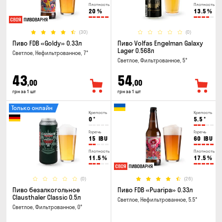
Плотность
Плотность
20
%
13.5
%
(30)
(0)
Пиво FDB «Goldy» 0.33л
Пиво Volfas Engelman Galaxy
Lager 0.568л
Светлое, Нефильтрованное, 7°
Светлое, Фильтрованное, 5°
43
54
,00
,00
грн за 1 шт
грн за 1 шт
Только онлайн
Крепость
Крепость
0
°
5.5
°
Горечь
Горечь
15
IBU
60
IBU
Плотность
Плотность
11.5
%
17.5
%
(0)
(26)
Пиво безалкогольное
Пиво FDB «Puaripa» 0.33л
Clausthaler Classic 0.5л
Светлое, Нефильтрованное, 5.5°
Светлое, Фильтрованное, 0°