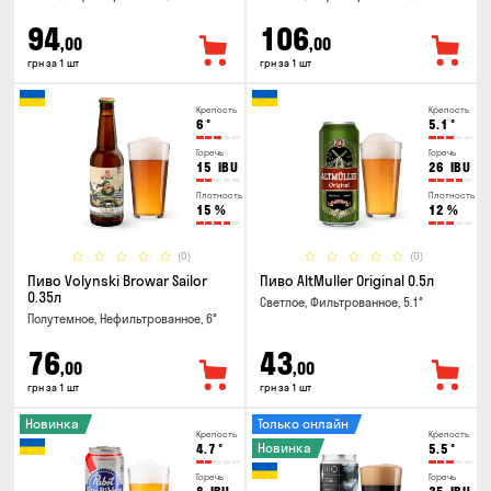
94
106
,00
,00
грн за 1 шт
грн за 1 шт
Крепость
Крепость
6
°
5.1
°
Горечь
Горечь
15
IBU
26
IBU
Плотность
Плотность
15
%
12
%
(0)
(0)
Пиво Volynski Browar Sailor
Пиво AltMuller Original 0.5л
0.35л
Светлое, Фильтрованное, 5.1°
Полутемное, Нефильтрованное, 6°
76
43
,00
,00
грн за 1 шт
грн за 1 шт
Новинка
Только онлайн
Крепость
Крепость
Новинка
4.7
°
5.5
°
Горечь
Горечь