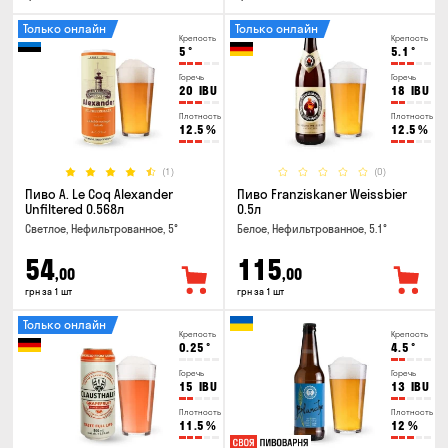
Только онлайн
Только онлайн
Крепость
Крепость
5
°
5.1
°
Горечь
Горечь
20
IBU
18
IBU
Плотность
Плотность
12.5
%
12.5
%
(1)
(0)
Пиво A. Le Coq Alexander
Пиво Franziskaner Weissbier
Unfiltered 0.568л
0.5л
Светлое, Нефильтрованное, 5°
Белое, Нефильтрованное, 5.1°
54
115
,00
,00
грн за 1 шт
грн за 1 шт
Только онлайн
Крепость
Крепость
0.25
°
4.5
°
Горечь
Горечь
15
IBU
13
IBU
Плотность
Плотность
11.5
%
12
%