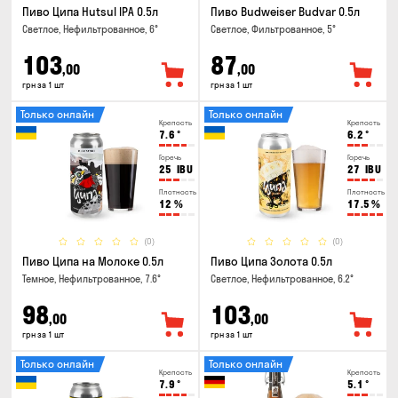
Пиво Ципа Hutsul IPA 0.5л
Пиво Budweiser Budvar 0.5л
Светлое, Нефильтрованное, 6°
Светлое, Фильтрованное, 5°
103
87
,00
,00
грн за 1 шт
грн за 1 шт
Только онлайн
Только онлайн
Крепость
Крепость
7.6
°
6.2
°
Горечь
Горечь
25
IBU
27
IBU
Плотность
Плотность
12
%
17.5
%
(0)
(0)
Пиво Ципа на Молоке 0.5л
Пиво Ципа Золота 0.5л
Темное, Нефильтрованное, 7.6°
Светлое, Нефильтрованное, 6.2°
98
103
,00
,00
грн за 1 шт
грн за 1 шт
Только онлайн
Только онлайн
Крепость
Крепость
7.9
°
5.1
°