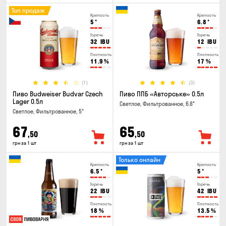
Топ продаж
Крепость
Крепость
5
°
6.8
°
Горечь
Горечь
32
IBU
12
IBU
Плотность
Плотность
11.9
%
17
%
(1)
(3)
Пиво Budweiser Budvar Czech
Пиво ППБ «Авторське» 0.5л
Lager 0.5л
Светлое, Фильтрованное, 6.8°
Светлое, Фильтрованное, 5°
67
65
,50
,50
грн за 1 шт
грн за 1 шт
Только онлайн
Крепость
Крепость
6.5
°
5
°
Горечь
Горечь
22
IBU
42
IBU
Плотность
Плотность
18
%
13.5
%