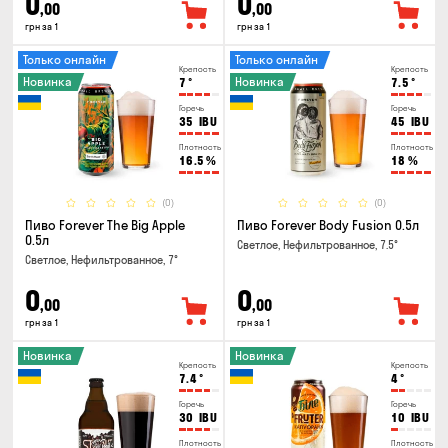
0
0
,00
,00
грн за 1
грн за 1
Только онлайн
Только онлайн
Крепость
Крепость
Новинка
Новинка
7
°
7.5
°
Горечь
Горечь
35
IBU
45
IBU
Плотность
Плотность
16.5
%
18
%
(0)
(0)
Пиво Forever The Big Apple
Пиво Forever Body Fusion 0.5л
0.5л
Светлое, Нефильтрованное, 7.5°
Светлое, Нефильтрованное, 7°
0
0
,00
,00
грн за 1
грн за 1
Новинка
Новинка
Крепость
Крепость
7.4
°
4
°
Горечь
Горечь
30
IBU
10
IBU
Плотность
Плотность