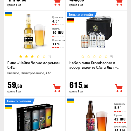
грн за 1 шт
грн за 1 шт
Только онлайн
Крепость
4.5
°
Горечь
10
IBU
Плотность
11
%
(1)
(0)
Пиво «Чайка Чорноморська»
Набор пива Krombacher в
0.45л
ассортименте 0.5л х 6шт +
термосумка
Светлое, Фильтрованное, 4.5°
59
615
,50
,00
грн за 1 шт
грн за 1 шт
Только онлайн
Крепость
5.5
°
Горечь
42
IBU
Плотность
14.5
%