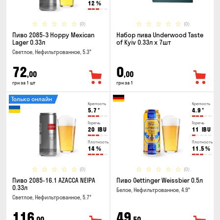
12
%
(0)
(0)
Пиво 2085-3 Hoppy Mexican
Набор пива Underwood Taste
Lager 0.33л
of Kyiv 0.33л x 7шт
Светлое, Нефильтрованное, 5.3°
72
0
,00
,00
грн за 1 шт
грн за 1
Только онлайн
Крепость
Крепость
5.7
°
4.9
°
Горечь
Горечь
20
IBU
11
IBU
Плотность
Плотность
14
%
11.5
%
(0)
(0)
Пиво 2085-16.1 AZACCA NEIPA
Пиво Oettinger Weissbier 0.5л
0.33л
Белое, Нефильтрованное, 4.9°
Светлое, Нефильтрованное, 5.7°
116
49
,00
,50