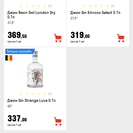
(0)
(0)
Джин Neon Owl London Dry
Джин Gin Kinross Select 0.7л
0.7л
37.5°
37.5°
369
319
,50
,00
грн за 1 шт
грн за 1 шт
Только онлайн
(0)
Джин Gin Strange Luve 0.7л
40°
337
,00
грн за 1 шт