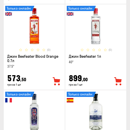
Только онлайн
Только онлайн
(0)
(0)
Джин Beefeater Blood Orange
Джин Beefeater 1л
0.7л
40°
37.5°
573
899
,50
,00
грн за 1 шт
грн за 1 шт
Только онлайн
Только онлайн