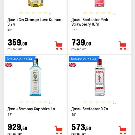
(0)
(0)
Джин Gin Strange Luve Quince
Джин Beefeater Pink
0.7л
Strawberry 0.7л
40°
37.5°
359
739
,00
,00
грн за 1 шт
грн за 1 шт
Только онлайн
Только онлайн
(0)
(0)
Джин Bombay Sapphire 1л
Джин Beefeater 0.7л
47°
40°
929
573
,50
,50
грн за 1 шт
грн за 1 шт