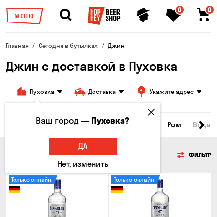
0
0
МЕНЮ
Главная
Сегодня в бутылках
Джин
Джин с доставкой в Пуховка
Пуховка
Доставка
Укажите адрес
Ваш город —
Пуховка?
йки
Коньяки и бренди
Джин
Текила
Ром
Вода
ДА
ДЖИН
ФИЛЬТР
Нет, изменить
Только онлайн
Только онлайн