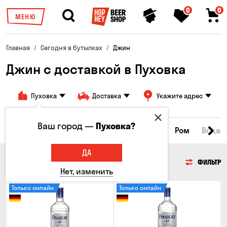
0
0
МЕНЮ
Главная
Сегодня в бутылках
Джин
Джин с доставкой в Пуховка
Пуховка
Доставка
Укажите адрес
Ваш город —
Пуховка?
йки
Коньяки и бренди
Джин
Текила
Ром
Вода
ДА
ДЖИН
ФИЛЬТР
Нет, изменить
Только онлайн
Только онлайн