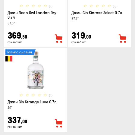
(0)
(0)
Джин Neon Owl London Dry
Джин Gin Kinross Select 0.7л
0.7л
37.5°
37.5°
369
319
,50
,00
грн за 1 шт
грн за 1 шт
Только онлайн
(0)
Джин Gin Strange Luve 0.7л
40°
337
,00
грн за 1 шт