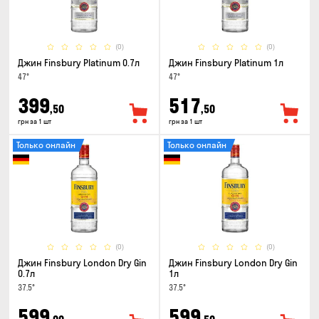
(0)
(0)
Джин Finsbury Platinum 0.7л
Джин Finsbury Platinum 1л
47°
47°
399
517
,50
,50
грн за 1 шт
грн за 1 шт
Только онлайн
Только онлайн
(0)
(0)
Джин Finsbury London Dry Gin
Джин Finsbury London Dry Gin
0.7л
1л
37.5°
37.5°
599
599