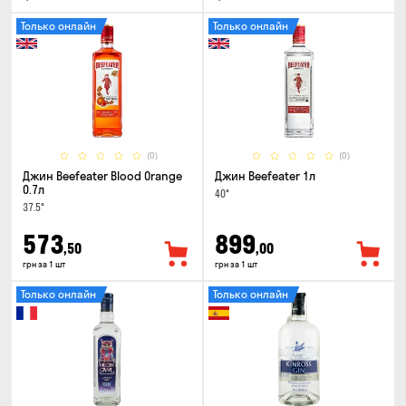
Только онлайн
Только онлайн
(0)
(0)
Джин Beefeater Blood Orange
Джин Beefeater 1л
0.7л
40°
37.5°
573
899
,50
,00
грн за 1 шт
грн за 1 шт
Только онлайн
Только онлайн