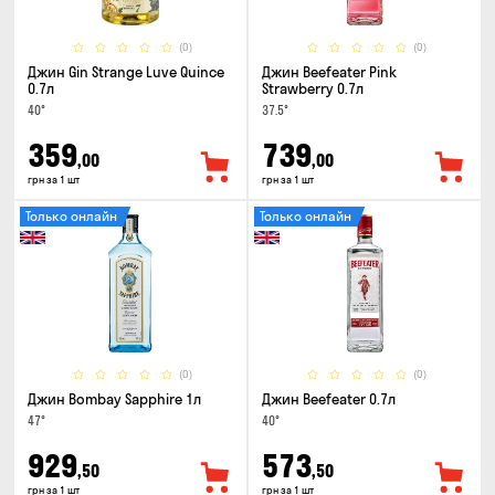
(0)
(0)
Джин Gin Strange Luve Quince
Джин Beefeater Pink
0.7л
Strawberry 0.7л
40°
37.5°
359
739
,00
,00
грн за 1 шт
грн за 1 шт
Только онлайн
Только онлайн
(0)
(0)
Джин Bombay Sapphire 1л
Джин Beefeater 0.7л
47°
40°
929
573
,50
,50
грн за 1 шт
грн за 1 шт