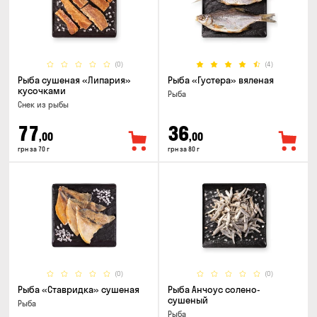
(0)
(4)
Рыба сушеная «Липария»
Рыба «Густера» вяленая
кусочками
Рыба
Снек из рыбы
77
36
,00
,00
грн за 70 г
грн за 80 г
(0)
(0)
Рыба «Ставридка» сушеная
Рыба Анчоус солено-
сушеный
Рыба
Рыба