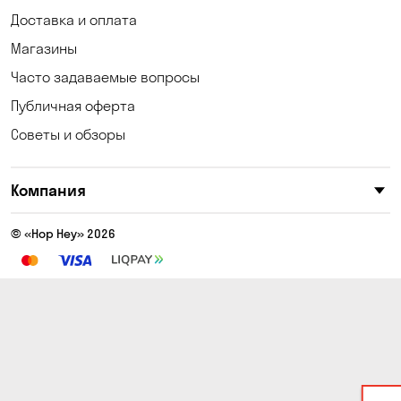
Доставка и оплата
Котовка
Коцюбинское
Магазины
Кошары
Красноселка
Часто задаваемые вопросы
Кременчуг
Кривой Рог
Публичная оферта
Советы и обзоры
Кривуши
Кропивницкий
Крюковщина
Кулеши
Компания
Кушугум
Лески
© «Hop Hey» 2026
Лесники
Лозоватка
Маламовка
Малая Кохновка
Марьяновка
Матвеевка
Немешаево
Николаев
Николаевка
Новая Знаменка