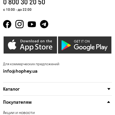
0 800 30 20 50
Гнедин
Гора
с 10:00 - до 22:00
Горбаневка
Горенка
Горишние Плавни
Гостомель
Дмитровка
Днепр
Елизаветовка
Зазимье
Запорожье
Ирпень
Для коммерческих предложений
Калиновка
Каменные Потоки
info@hophey.ua
Каменское
Карнауховка
Каталог
Катериновка
Келеберда
Киев
Клинцы
Покупателям
Княжичи
Корсунцы
Акции и новости