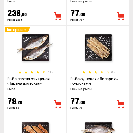
Рыба
Снек из рыбы
238
77
,00
,00
грн за 200 г
грн за 70 г
Топ продаж
(14)
(8)
Рыба плотва очищеная
Рыба сушеная «Липария»
«Тарань азовская»
полосками
Рыба
Снек из рыбы
79
77
,20
,00
грн за 80 г
грн за 70 г