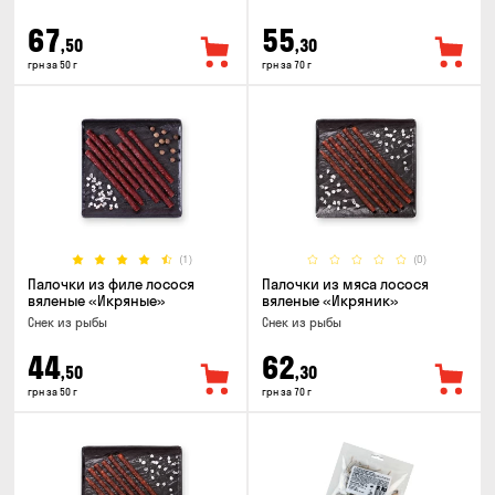
67
55
,50
,30
грн за 50 г
грн за 70 г
(1)
(0)
Палочки из филе лосося
Палочки из мяса лосося
вяленые «Икряные»
вяленые «Икряник»
Снек из рыбы
Снек из рыбы
44
62
,50
,30
грн за 50 г
грн за 70 г