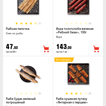
(7)
(0)
Рыбная палочка
Икра толстолоба вяленая
«Рибний Смак», 100г
Снек из рыбы
Икра
47
143
,40
,00
грн за 60 г
грн за 1 шт
Топ продаж
(0)
(8)
Рыба Судак вяленый
Рыба сушеная путасу
потрошёный
«Янтарная с перцем»