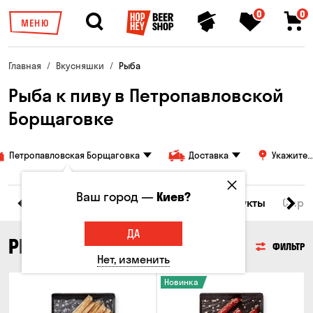
0
0
МЕНЮ
Главная
Вкусняшки
Рыба
Рыба к пиву в Петропавловской
Борщаговке
Петропавловская Борщаговка
Доставка
Укажите
адрес
Ваш город —
Киев?
Все товары
Мясо
Рыба
Морепродукты
Сырн
ДА
РЫБА
ФИЛЬТР
Нет, изменить
Новинка