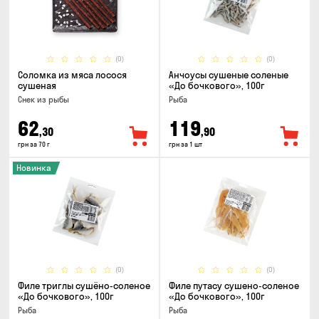
(0)
(0)
Соломка из мяса лосося
Анчоусы сушеные соленые
сушеная
«До бочкового», 100г
Снек из рыбы
Рыба
62
119
,30
,90
грн за 70 г
грн за 1 шт
Новинка
(0)
(0)
Филе триглы сушёно-соленое
Филе путасу сушено-соленое
«До бочкового», 100г
«До бочкового», 100г
Рыба
Рыба