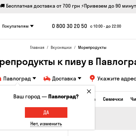
🚚 Бесплатная доставка от 700 грн
⚡Привезем до 90 минут
0 800 30 20 50
Покупателям
с 10:00 - до 22:00
Главная
Вкусняшки
Морепродукты
репродукты к пиву в Павлогр
Павлоград
Доставка
Укажите адре
Ваш город —
Павлоград?
Сырные закуски
Орешки
Кукуруза
Семечки
Ч
ДА
Нет, изменить