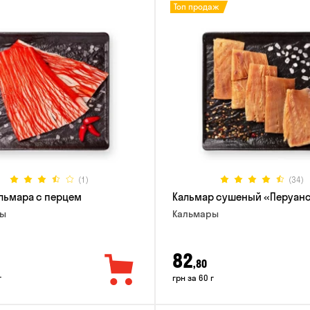
Топ продаж
(1)
(34)
льмара с перцем
Кальмар сушеный «Перуан
ры
Кальмары
82
,80
г
грн за 60 г