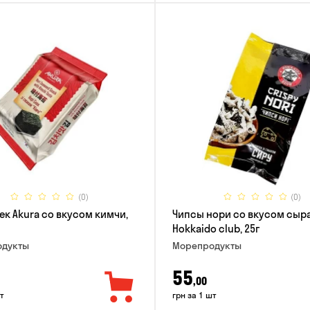
(0)
(0)
ек Akura со вкусом кимчи,
Чипсы нори со вкусом сыр
Hokkaido club, 25г
дукты
Морепродукты
55
,00
т
грн за 1 шт