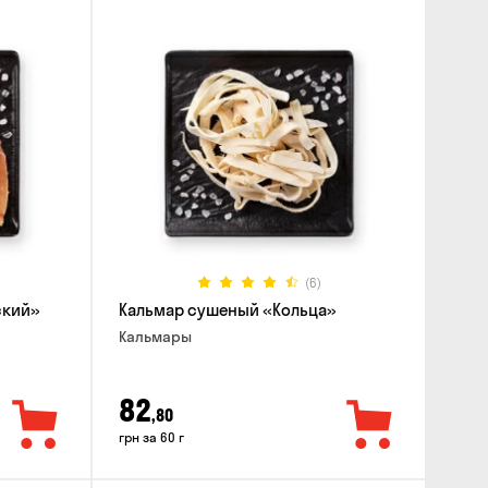
(6)
ский»
Кальмар сушеный «Кольца»
Кальмары
82
,80
грн за 60 г