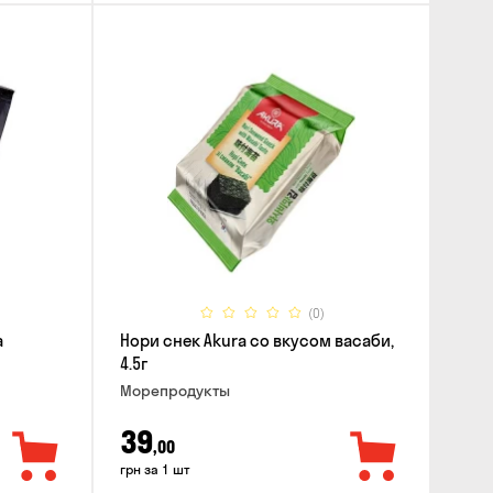
(0)
а
Нори снек Akura со вкусом васаби,
4.5г
Морепродукты
39
,00
грн за 1 шт