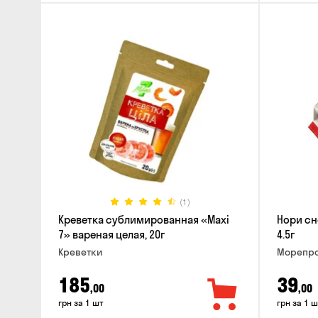
(1)
Креветка сублимированная «Maxi
Нори сн
7» вареная целая, 20г
4.5г
Креветки
Морепро
185
39
,00
,00
грн за 1 шт
грн за 1 ш