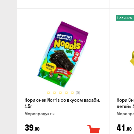
Новинка
(0)
Нори снек Norris со вкусом васаби,
Нори Сн
4.5г
детей» 
Морепродукты
Морепро
39
41
,00
,00