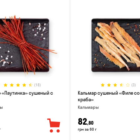
(18)
(3)
 «Паутинка» сушеный с
Кальмар сушеный «Филе со
краба»
ры
Кальмары
82
,80
г
грн за 60 г