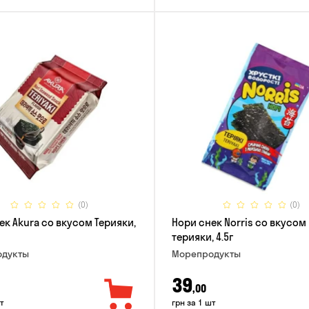
(0)
(0)
ек Akura со вкусом Терияки,
Нори снек Norris со вкусом
терияки, 4.5г
дукты
Морепродукты
39
,00
т
грн за 1 шт