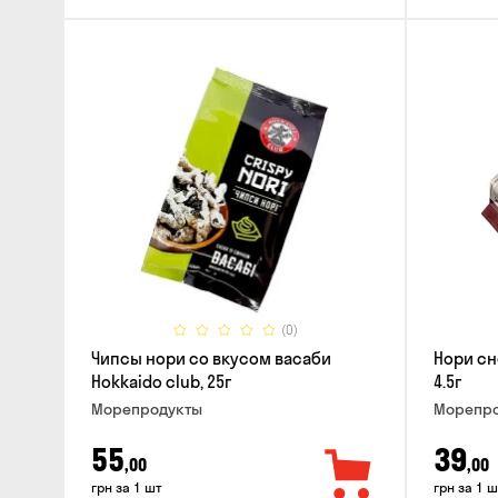
(0)
Чипсы нори со вкусом васаби
Нори сн
Hokkaido club, 25г
4.5г
Морепродукты
Морепро
55
39
,00
,00
грн за 1 шт
грн за 1 ш