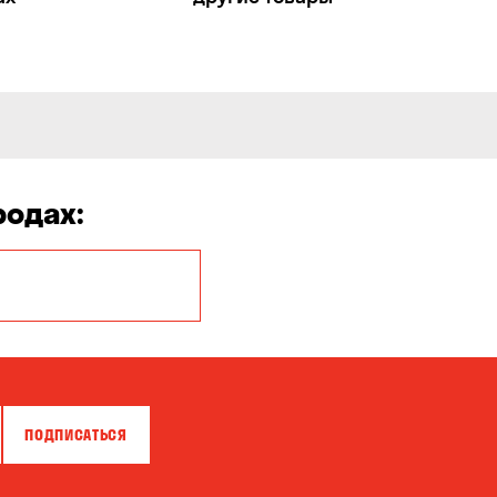
родах:
Белая Церковь
Бровары
Власовка
ПОДПИСАТЬСЯ
Гатное