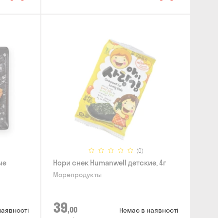
(0)
ые
Нори снек Humanwell детские, 4г
Морепродукты
39
,00
наявності
Немає в наявності