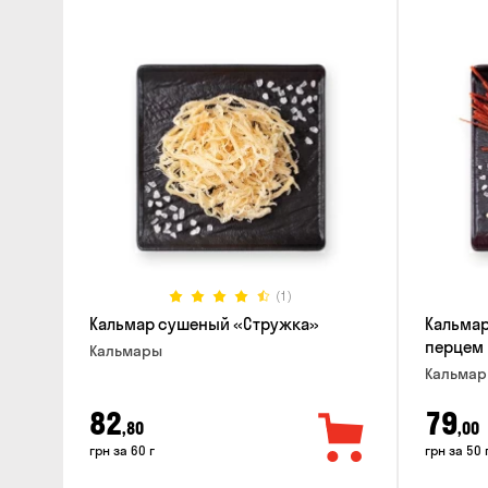
(1)
Кальмар сушеный «Стружка»
Кальмар
перцем
Кальмары
Кальма
82
79
,80
,00
грн за 60 г
грн за 50 