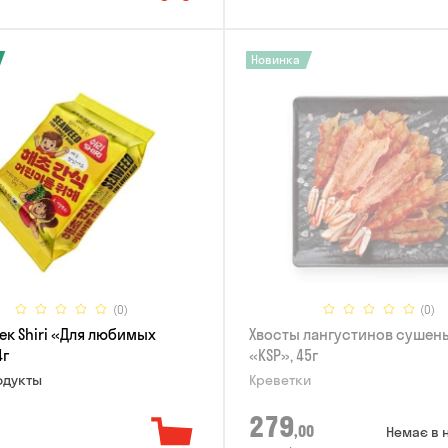
Новинка
(0)
(0)
ек Shiri «Для любимых
Хвосты лангустинов сушен
4г
«KSP», 45г
дукты
Креветки
279
,00
Немає в 