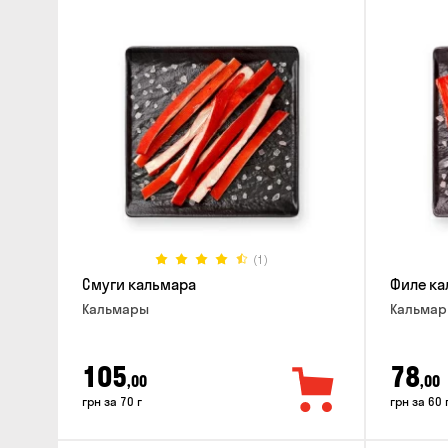
(1)
Смуги кальмара
Филе ка
Кальмары
Кальма
105
78
,00
,00
грн за 70 г
грн за 60 