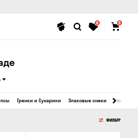
0
0
аде
с
ипсы
Гренки и Сухарики
Злаковые снеки
Сладости
ФИЛЬТР