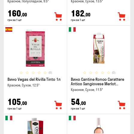
Красное, Полусладкое, 9.5°
Красное, Сухое, 13.5°
160
182
,00
,00
грн за 1 шт
грн за 1 шт
(0)
(0)
Вино Vegas del Rivilla Tinto 1л
Вино Cantine Ronco Carattere
Antico Sangiovese Merlot
Красное, Сухое, 12.5°
Rubicone IGT 0.25л
Красное, Сухое, 11.5°
105
54
,00
,00
грн за 1 шт
грн за 1 шт