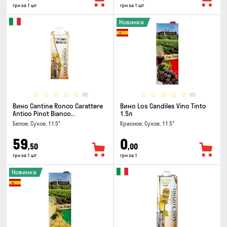
грн за 1 шт
грн за 1 шт
Новинка
(0)
(0)
Вино Cantine Ronco Carattere
Вино Los Candiles Vino Tinto
Antico Pinot Bianco
1.5л
Chardonnay Rubicone IGT 0.25л
Белое, Сухое, 11.5°
Красное, Сухое, 11.5°
59
0
,50
,00
грн за 1 шт
грн за 1
Новинка