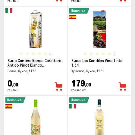
грн за 1
грн за 1
Новинка
(0)
(0)
Вино Cantine Ronco Carattere
Вино Los Candiles Vino Tinto
Antico Pinot Bianco
1.5л
Chardonnay Rubicone IGT 1л
Белое, Сухое, 11.5°
Красное, Сухое, 11.5°
0
179
,00
,00
грн за 1
грн за 1 шт
Новинка
Новинка