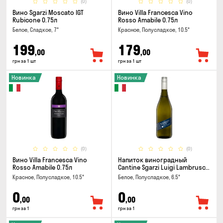
(0)
(0)
Вино Sgarzi Moscato IGT
Вино Villa Francesca Vino
Rubicone 0.75л
Rosso Amabile 0.75л
Белое, Сладкое, 7°
Красное, Полусладкое, 10.5°
199
179
,00
,00
грн за 1 шт
грн за 1 шт
Новинка
Новинка
(0)
(0)
Вино Villa Francesca Vino
Напиток виноградный
Rosso Amabile 0.75л
Cantine Sgarzi Luigi Lambrusco
IGT Emilia Bianca Frizziante
Красное, Полусладкое, 10.5°
Белое, Полусладкое, 6.5°
0.75л
0
0
,00
,00
грн за 1
грн за 1