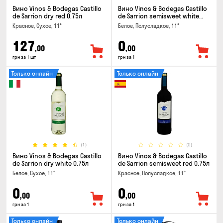
Вино Vinos & Bodegas Castillo
Вино Vinos & Bodegas Castillo
de Sarrion dry red 0.75л
de Sarrion semisweet white
0.75л
Красное, Сухое, 11°
Белое, Полусладкое, 11°
127
0
,00
,00
грн за 1 шт
грн за 1
Только онлайн
Только онлайн
(1)
(0)
Вино Vinos & Bodegas Castillo
Вино Vinos & Bodegas Castillo
de Sarrion dry white 0.75л
de Sarrion semisweet red 0.75л
Белое, Сухое, 11°
Красное, Полусладкое, 11°
0
0
,00
,00
грн за 1
грн за 1
Только онлайн
Только онлайн