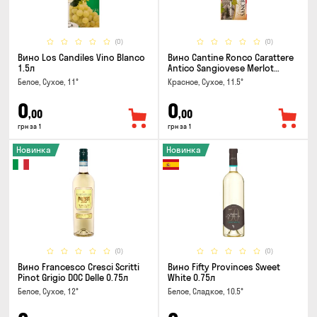
(0)
(0)
Вино Los Candiles Vino Blanco
Вино Cantine Ronco Carattere
1.5л
Antico Sangiovese Merlot
Rubicone IGT 0.25л
Белое, Сухое, 11°
Красное, Сухое, 11.5°
0
0
,00
,00
грн за 1
грн за 1
Новинка
Новинка
(0)
(0)
Вино Francesco Cresci Scritti
Вино Fifty Provinces Sweet
Pinot Grigio DOC Delle 0.75л
White 0.75л
Белое, Сухое, 12°
Белое, Сладкое, 10.5°