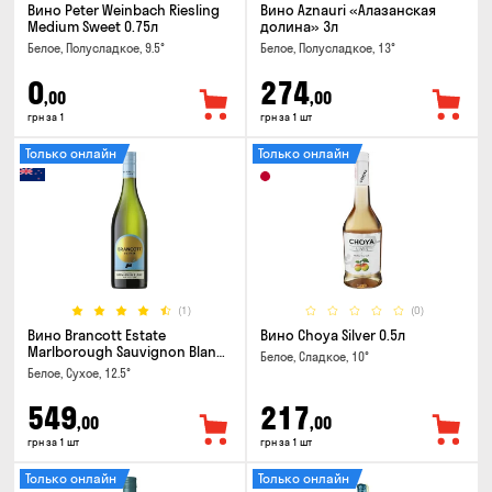
Вино Peter Weinbach Riesling
Вино Aznauri «Алазанская
Medium Sweet 0.75л
долина» 3л
Белое, Полусладкое, 9.5°
Белое, Полусладкое, 13°
0
274
,00
,00
грн за 1
грн за 1 шт
Только онлайн
Только онлайн
(1)
(0)
Вино Brancott Estate
Вино Choya Silver 0.5л
Marlborough Sauvignon Blanc
Белое, Сладкое, 10°
0.75л
Белое, Сухое, 12.5°
549
217
,00
,00
грн за 1 шт
грн за 1 шт
Только онлайн
Только онлайн