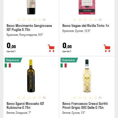
(0)
(0)
Вино Movimento Sangiovese
Вино Vegas del Rivilla Tinto 1л
IGT Puglia 0.75л
Красное, Сухое, 12.5°
Красное, Полусладкое, 9.5°
0
0
,00
,00
грн за 1
грн за 1
Новинка
Новинка
(0)
(0)
Вино Sgarzi Moscato IGT
Вино Francesco Cresci Scritti
Rubicone 0.75л
Pinot Grigio DOC Delle 0.75л
Белое, Сладкое, 7°
Белое, Сухое, 12°