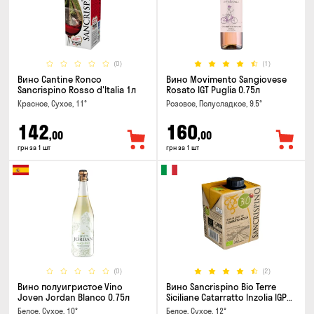
(0)
(1)
Вино Cantine Ronco
Вино Movimento Sangiovese
Sancrispino Rosso d'Italia 1л
Rosato IGT Puglia 0.75л
Красное, Сухое, 11°
Розовое, Полусладкое, 9.5°
142
160
,00
,00
грн за 1 шт
грн за 1 шт
(0)
(2)
Вино полуигристое Vino
Вино Sancrispino Bio Terre
Joven Jordan Blanco 0.75л
Siciliane Catarratto Inzolia IGP
0.5л
Белое, Сухое, 10°
Белое, Сухое, 12°