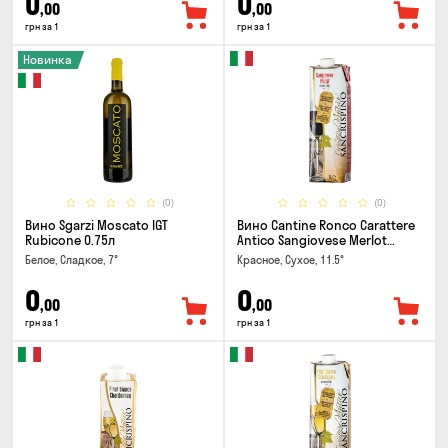
0
0
,00
,00
грн за 1
грн за 1
Новинка
(0)
(0)
Вино Sgarzi Moscato IGT
Вино Cantine Ronco Carattere
Rubicone 0.75л
Antico Sangiovese Merlot
Rubicone IGT 1л
Белое, Сладкое, 7°
Красное, Сухое, 11.5°
0
0
,00
,00
грн за 1
грн за 1