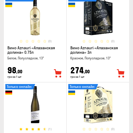
(0)
(0)
Вино Aznauri «Алазанская
Вино Aznauri «Алазанская
долина» 0.75л
долина» 3л
Белое, Полусладкое, 13°
Красное, Полусладкое, 13°
98
274
,00
,00
грн за 1 шт
грн за 1 шт
Только онлайн
Только онлайн
(1)
(0)