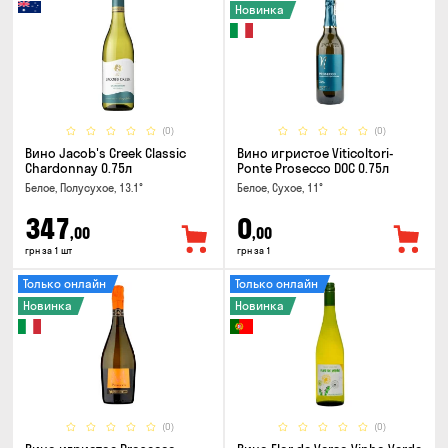
Новинка
(0)
(0)
Вино Jacob's Creek Classic
Вино игристое Viticoltori-
Chardonnay 0.75л
Ponte Prosecco DOC 0.75л
Белое, Полусухое, 13.1°
Белое, Сухое, 11°
347
0
,00
,00
грн за 1 шт
грн за 1
Только онлайн
Только онлайн
Новинка
Новинка
(0)
(0)