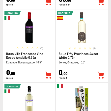
,00
,00
грн за 1
грн за 1 шт
Новинка
Новинка
(0)
(0)
Вино Villa Francesca Vino
Вино Fifty Provinces Sweet
Rosso Amabile 0.75л
White 0.75л
Красное, Полусладкое, 10.5°
Белое, Сладкое, 10.5°
0
0
,00
,00
грн за 1
грн за 1
Новинка