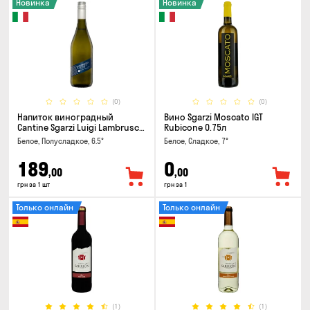
Новинка
Новинка
(0)
(0)
Напиток виноградный
Вино Sgarzi Moscato IGT
Cantine Sgarzi Luigi Lambrusco
Rubicone 0.75л
IGT Emilia Bianca Frizziante
Белое, Полусладкое, 6.5°
Белое, Сладкое, 7°
0.75л
189
0
,00
,00
грн за 1 шт
грн за 1
Только онлайн
Только онлайн
(1)
(1)