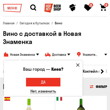
0
0
МЕНЮ
Главная
Сегодня в бутылках
Вино
Вино с доставкой в Новая
Знаменка
Новая Знаменка
Доставка
Укажите
адрес
Ваш город —
Киев?
 товары
Пиво
Сидр
Вино
Виски
Коктейли
С
ДА
ВИНО
ФИЛЬТР
Нет, изменить