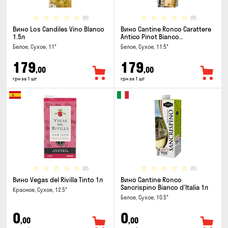
(0)
(0)
Вино Los Candiles Vino Blanco
Вино Cantine Ronco Carattere
1.5л
Antico Pinot Bianco
Chardonnay Rubicone IGT 1л
Белое, Сухое, 11°
Белое, Сухое, 11.5°
179
179
,00
,00
грн за 1 шт
грн за 1 шт
(0)
(0)
Вино Vegas del Rivilla Tinto 1л
Вино Cantine Ronco
Sancrispino Bianco d'Italia 1л
Красное, Сухое, 12.5°
Белое, Сухое, 10.5°
0
0
,00
,00