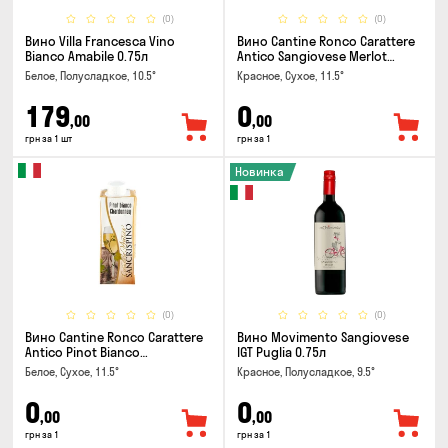
(0)
(0)
Вино Villa Francesca Vino
Вино Cantine Ronco Carattere
Bianco Amabile 0.75л
Antico Sangiovese Merlot
Rubicone IGT 0.25л
Белое, Полусладкое, 10.5°
Красное, Сухое, 11.5°
179
0
,00
,00
грн за 1 шт
грн за 1
Новинка
(0)
(0)
Вино Cantine Ronco Carattere
Вино Movimento Sangiovese
Antico Pinot Bianco
IGT Puglia 0.75л
Chardonnay Rubicone IGT 0.25л
Белое, Сухое, 11.5°
Красное, Полусладкое, 9.5°
0
0
,00
,00
грн за 1
грн за 1