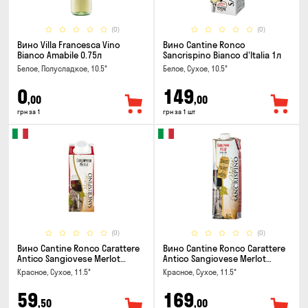
(0)
(0)
Вино Villa Francesca Vino
Вино Cantine Ronco
Bianco Amabile 0.75л
Sancrispino Bianco d'Italia 1л
Белое, Полусладкое, 10.5°
Белое, Сухое, 10.5°
0
149
,00
,00
грн за 1
грн за 1 шт
(0)
(0)
Вино Cantine Ronco Carattere
Вино Cantine Ronco Carattere
Antico Sangiovese Merlot
Antico Sangiovese Merlot
Rubicone IGT 0.25л
Rubicone IGT 1л
Красное, Сухое, 11.5°
Красное, Сухое, 11.5°
59
169
,50
,00