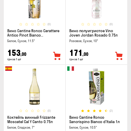
(0)
(0)
Вино Cantine Ronco Carattere
Вино полуигристое Vino
Antico Pinot Bianco
Joven Jordan Rosado 0.75л
Chardonnay Rubicone IGT 1л
Белое, Сухое, 11.5°
Розовое, Сухое, 10°
153
171
,00
,00
грн за 1 шт
грн за 1 шт
(0)
(2)
Коктейль винный Frizzante
Вино Cantine Ronco
Moscatel Cal Y Canto 0.75л
Sancrispino Bianco d'Italia 1л
Белое, Сладкое, 7°
Белое, Сухое, 10.5°