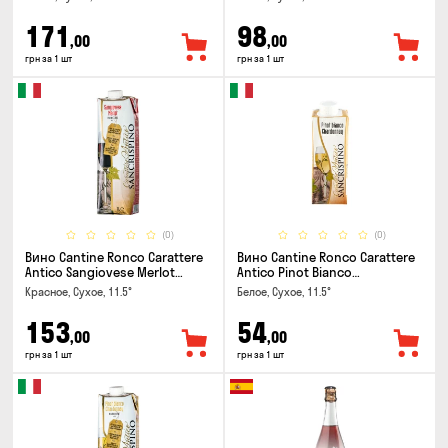
171
98
,00
,00
грн за 1 шт
грн за 1 шт
(0)
(0)
Вино Cantine Ronco Carattere
Вино Cantine Ronco Carattere
Antico Sangiovese Merlot
Antico Pinot Bianco
Rubicone IGT 1л
Chardonnay Rubicone IGT 0.25л
Красное, Сухое, 11.5°
Белое, Сухое, 11.5°
153
54
,00
,00
грн за 1 шт
грн за 1 шт