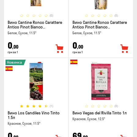
(0)
(0)
Вино Cantine Ronco Carattere
Вино Cantine Ronco Carattere
Antico Pinot Bianco
Antico Pinot Bianco
Chardonnay Rubicone IGT 0.25л
Chardonnay Rubicone IGT 1л
Белое, Сухое, 11.5°
Белое, Сухое, 11.5°
0
0
,00
,00
грн за 1
грн за 1
Новинка
(1)
(0)
Вино Los Candiles Vino Tinto
Вино Vegas del Rivilla Tinto 1л
1.5л
Красное, Сухое, 12.5°
Красное, Сухое, 11.5°
0
69