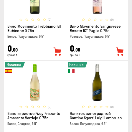
(0)
(0)
Вино Movimento Trebbiano IGT
Вино Movimento Sangiovese
Rubicone 0.75л
Rosato IGT Puglia 0.75л
Белое, Полусладкое, 9.5°
Розовое, Полусладкое, 9.5°
0
0
,00
,00
грн за 1
грн за 1
Новинка
Новинка
(0)
(0)
Вино игристое Fizzy Frizzante
Напиток виноградный
Amaranta Verdejo 0.75л
Cantine Sgarzi Luigi Lambrusco
IGT Emilia Bianca Frizziante
Белое, Сладкое, 5.5°
Белое, Полусладкое, 6.5°
0.75л