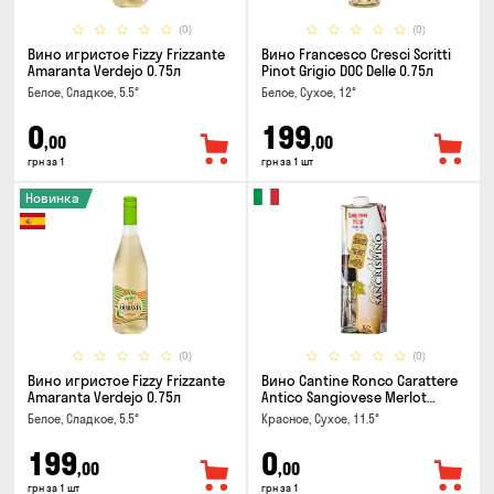
(0)
(0)
Вино игристое Fizzy Frizzante
Вино Francesco Cresci Scritti
Amaranta Verdejo 0.75л
Pinot Grigio DOC Delle 0.75л
Белое, Сладкое, 5.5°
Белое, Сухое, 12°
0
199
,00
,00
грн за 1
грн за 1 шт
Новинка
(0)
(0)
Вино игристое Fizzy Frizzante
Вино Cantine Ronco Carattere
Amaranta Verdejo 0.75л
Antico Sangiovese Merlot
Rubicone IGT 1л
Белое, Сладкое, 5.5°
Красное, Сухое, 11.5°
199
0
,00
,00
грн за 1 шт
грн за 1