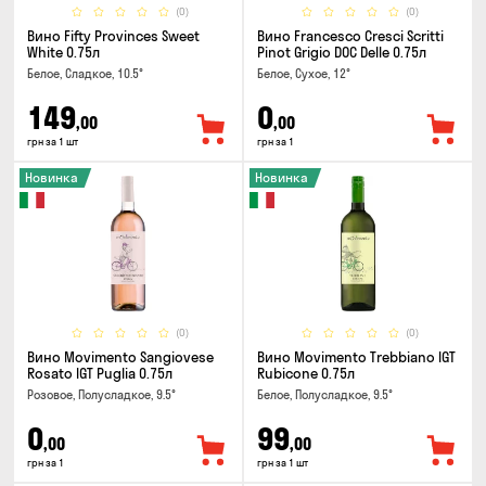
(0)
(0)
Вино Fifty Provinces Sweet
Вино Francesco Cresci Scritti
White 0.75л
Pinot Grigio DOC Delle 0.75л
Белое, Сладкое, 10.5°
Белое, Сухое, 12°
149
0
,00
,00
грн за 1 шт
грн за 1
Новинка
Новинка
(0)
(0)
Вино Movimento Sangiovese
Вино Movimento Trebbiano IGT
Rosato IGT Puglia 0.75л
Rubicone 0.75л
Розовое, Полусладкое, 9.5°
Белое, Полусладкое, 9.5°
0
99
,00
,00
грн за 1
грн за 1 шт