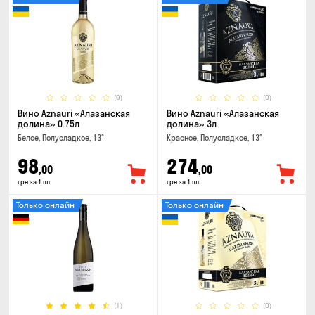
(0)
(0)
Вино Aznauri «Алазанская
Вино Aznauri «Алазанская
долина» 0.75л
долина» 3л
Белое, Полусладкое, 13°
Красное, Полусладкое, 13°
98
274
,00
,00
грн за 1 шт
грн за 1 шт
Только онлайн
Только онлайн
(1)
(0)