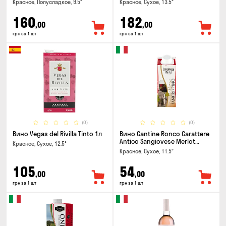
Красное, Полусладкое, 9.5°
Красное, Сухое, 13.5°
160
182
,00
,00
грн за 1 шт
грн за 1 шт
(0)
(0)
Вино Vegas del Rivilla Tinto 1л
Вино Cantine Ronco Carattere
Antico Sangiovese Merlot
Красное, Сухое, 12.5°
Rubicone IGT 0.25л
Красное, Сухое, 11.5°
105
54
,00
,00
грн за 1 шт
грн за 1 шт