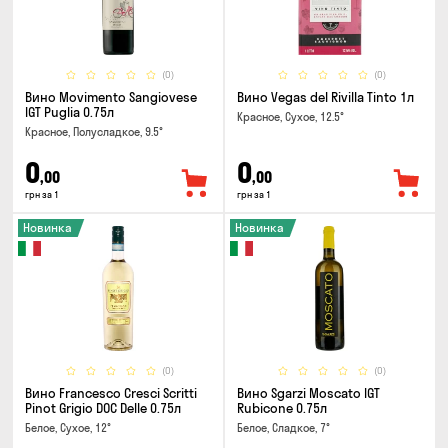
(0)
(0)
Вино Movimento Sangiovese
Вино Vegas del Rivilla Tinto 1л
IGT Puglia 0.75л
Красное, Сухое, 12.5°
Красное, Полусладкое, 9.5°
0
0
,00
,00
грн за 1
грн за 1
Новинка
Новинка
(0)
(0)
Вино Francesco Cresci Scritti
Вино Sgarzi Moscato IGT
Pinot Grigio DOC Delle 0.75л
Rubicone 0.75л
Белое, Сухое, 12°
Белое, Сладкое, 7°