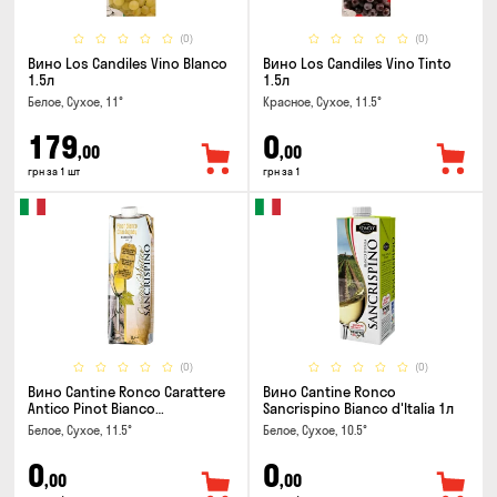
(0)
(0)
Вино Los Candiles Vino Blanco
Вино Los Candiles Vino Tinto
1.5л
1.5л
Белое, Сухое, 11°
Красное, Сухое, 11.5°
179
0
,00
,00
грн за 1 шт
грн за 1
(0)
(0)
Вино Cantine Ronco Carattere
Вино Cantine Ronco
Antico Pinot Bianco
Sancrispino Bianco d'Italia 1л
Chardonnay Rubicone IGT 1л
Белое, Сухое, 11.5°
Белое, Сухое, 10.5°
0
0
,00
,00