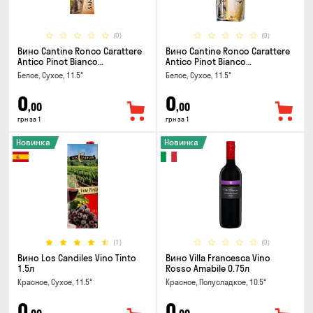
(0)
(0)
Вино Cantine Ronco Carattere
Вино Cantine Ronco Carattere
Antico Pinot Bianco
Antico Pinot Bianco
Chardonnay Rubicone IGT 0.25л
Chardonnay Rubicone IGT 1л
Белое, Сухое, 11.5°
Белое, Сухое, 11.5°
0
0
,00
,00
грн за 1
грн за 1
Новинка
Новинка
(1)
(0)
Вино Los Candiles Vino Tinto
Вино Villa Francesca Vino
1.5л
Rosso Amabile 0.75л
Красное, Сухое, 11.5°
Красное, Полусладкое, 10.5°
0
0