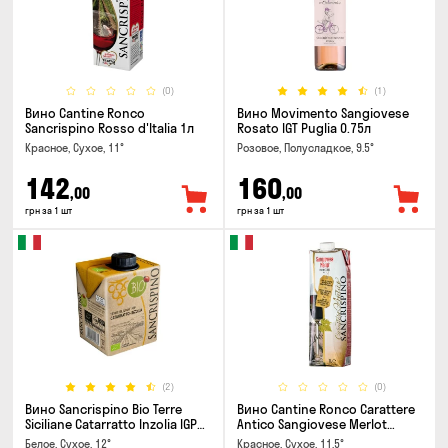
(0)
(1)
Вино Cantine Ronco
Вино Movimento Sangiovese
Sancrispino Rosso d'Italia 1л
Rosato IGT Puglia 0.75л
Красное, Сухое, 11°
Розовое, Полусладкое, 9.5°
142
160
,00
,00
грн за 1 шт
грн за 1 шт
(2)
(0)
Вино Sancrispino Bio Terre
Вино Cantine Ronco Carattere
Siciliane Catarratto Inzolia IGP
Antico Sangiovese Merlot
0.5л
Rubicone IGT 1л
Белое, Сухое, 12°
Красное, Сухое, 11.5°