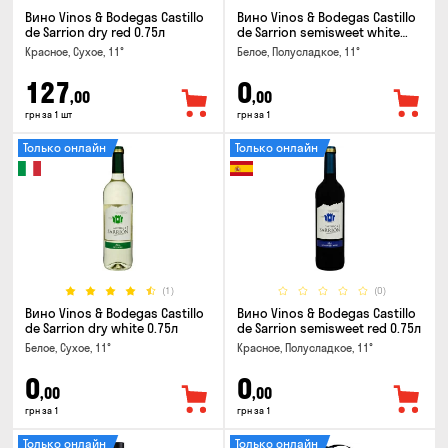
Вино Vinos & Bodegas Castillo
Вино Vinos & Bodegas Castillo
de Sarrion dry red 0.75л
de Sarrion semisweet white
0.75л
Красное, Сухое, 11°
Белое, Полусладкое, 11°
127
0
,00
,00
грн за 1 шт
грн за 1
Только онлайн
Только онлайн
(1)
(0)
Вино Vinos & Bodegas Castillo
Вино Vinos & Bodegas Castillo
de Sarrion dry white 0.75л
de Sarrion semisweet red 0.75л
Белое, Сухое, 11°
Красное, Полусладкое, 11°
0
0
,00
,00
грн за 1
грн за 1
Только онлайн
Только онлайн