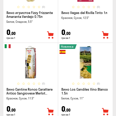
(0)
(0)
Вино игристое Fizzy Frizzante
Вино Vegas del Rivilla Tinto 1л
Amaranta Verdejo 0.75л
Красное, Сухое, 12.5°
Белое, Сладкое, 5.5°
0
0
,00
,00
грн за 1
грн за 1
Новинка
(0)
(0)
Вино Cantine Ronco Carattere
Вино Los Candiles Vino Blanco
Antico Sangiovese Merlot
1.5л
Rubicone IGT 1л
Красное, Сухое, 11.5°
Белое, Сухое, 11°
0
0
,00
,00
грн за 1
грн за 1