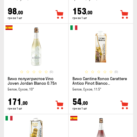
98
153
,00
,00
грн за 1 шт
грн за 1 шт
(0)
(0)
Вино полуигристое Vino
Вино Cantine Ronco Carattere
Joven Jordan Blanco 0.75л
Antico Pinot Bianco
Chardonnay Rubicone IGT 0.25л
Белое, Сухое, 10°
Белое, Сухое, 11.5°
171
54
,00
,00
грн за 1 шт
грн за 1 шт