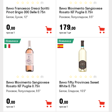
(0)
(0)
Вино Francesco Cresci Scritti
Вино Movimento Sangiovese
Pinot Grigio DOC Delle 0.75л
Rosato IGT Puglia 0.75л
Белое, Сухое, 12°
Розовое, Полусладкое, 9.5°
0
179
,00
,00
грн за 1
грн за 1 шт
Новинка
Новинка
(0)
(0)
Вино Movimento Sangiovese
Вино Fifty Provinces Sweet
Rosato IGT Puglia 0.75л
White 0.75л
Розовое, Полусладкое, 9.5°
Белое, Сладкое, 10.5°
0
0
,00
,00
грн за 1
грн за 1