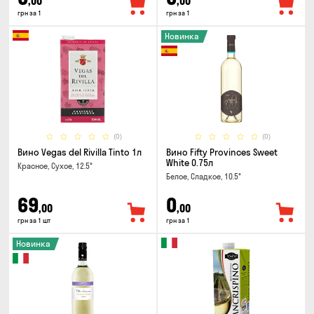
,00
,00
грн за 1
грн за 1
Новинка
(0)
(0)
Вино Vegas del Rivilla Tinto 1л
Вино Fifty Provinces Sweet
White 0.75л
Красное, Сухое, 12.5°
Белое, Сладкое, 10.5°
69
0
,00
,00
грн за 1 шт
грн за 1
Новинка