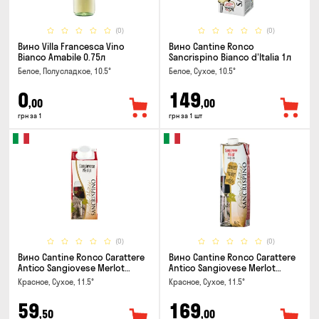
(0)
(0)
Вино Villa Francesca Vino
Вино Cantine Ronco
Bianco Amabile 0.75л
Sancrispino Bianco d'Italia 1л
Белое, Полусладкое, 10.5°
Белое, Сухое, 10.5°
0
149
,00
,00
грн за 1
грн за 1 шт
(0)
(0)
Вино Cantine Ronco Carattere
Вино Cantine Ronco Carattere
Antico Sangiovese Merlot
Antico Sangiovese Merlot
Rubicone IGT 0.25л
Rubicone IGT 1л
Красное, Сухое, 11.5°
Красное, Сухое, 11.5°
59
169
,50
,00