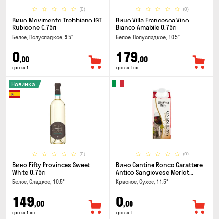
(0)
(0)
Вино Movimento Trebbiano IGT
Вино Villa Francesca Vino
Rubicone 0.75л
Bianco Amabile 0.75л
Белое, Полусладкое, 9.5°
Белое, Полусладкое, 10.5°
0
179
,00
,00
грн за 1
грн за 1 шт
Новинка
(0)
(0)
Вино Fifty Provinces Sweet
Вино Cantine Ronco Carattere
White 0.75л
Antico Sangiovese Merlot
Rubicone IGT 0.25л
Белое, Сладкое, 10.5°
Красное, Сухое, 11.5°
149
0
,00
,00
грн за 1 шт
грн за 1