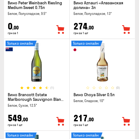
Вино Peter Weinbach Riesling
Вино Aznauri «Алазанская
Medium Sweet 0.75л
долина» 3л
Белое, Полусладкое, 9.5°
Белое, Полусладкое, 13°
0
274
,00
,00
грн за 1
грн за 1 шт
Только онлайн
Только онлайн
(1)
(0)
Вино Brancott Estate
Вино Choya Silver 0.5л
Marlborough Sauvignon Blanc
Белое, Сладкое, 10°
0.75л
Белое, Сухое, 12.5°
549
217
,00
,00
грн за 1 шт
грн за 1 шт
Только онлайн
Только онлайн