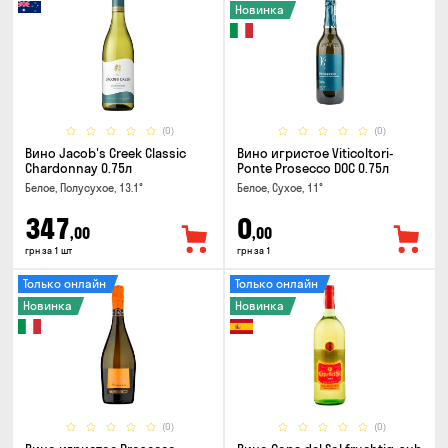
Новинка
(0)
(0)
Вино Jacob's Creek Classic
Вино игристое Viticoltori-
Chardonnay 0.75л
Ponte Prosecco DOC 0.75л
Белое, Полусухое, 13.1°
Белое, Сухое, 11°
347
0
,00
,00
грн за 1 шт
грн за 1
Только онлайн
Только онлайн
Новинка
Новинка
(0)
(0)