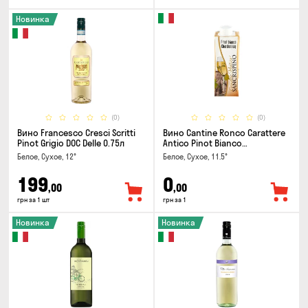
Новинка
(0)
(0)
Вино Francesco Cresci Scritti
Вино Cantine Ronco Carattere
Pinot Grigio DOC Delle 0.75л
Antico Pinot Bianco
Chardonnay Rubicone IGT 0.25л
Белое, Сухое, 12°
Белое, Сухое, 11.5°
199
0
,00
,00
грн за 1 шт
грн за 1
Новинка
Новинка