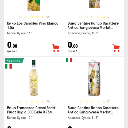
(0)
(0)
Вино Los Candiles Vino Blanco
Вино Cantine Ronco Carattere
1.5л
Antico Sangiovese Merlot
Rubicone IGT 0.25л
Белое, Сухое, 11°
Красное, Сухое, 11.5°
0
0
,00
,00
грн за 1
грн за 1
Новинка
(0)
(0)
Вино Francesco Cresci Scritti
Вино Cantine Ronco Carattere
Pinot Grigio DOC Delle 0.75л
Antico Sangiovese Merlot
Rubicone IGT 1л
Белое, Сухое, 12°
Красное, Сухое, 11.5°