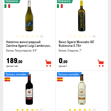
Новинка
Новинка
(0)
(0)
Напиток виноградный
Вино Sgarzi Moscato IGT
Cantine Sgarzi Luigi Lambrusco
Rubicone 0.75л
IGT Emilia Bianca Frizziante
Белое, Полусладкое, 6.5°
Белое, Сладкое, 7°
0.75л
189
0
,00
,00
грн за 1 шт
грн за 1
Только онлайн
Только онлайн
(1)
(1)