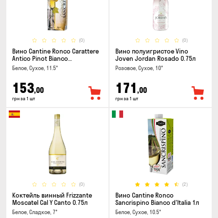
(0)
(0)
Вино Cantine Ronco Carattere
Вино полуигристое Vino
Antico Pinot Bianco
Joven Jordan Rosado 0.75л
Chardonnay Rubicone IGT 1л
Белое, Сухое, 11.5°
Розовое, Сухое, 10°
153
171
,00
,00
грн за 1 шт
грн за 1 шт
(0)
(2)
Коктейль винный Frizzante
Вино Cantine Ronco
Moscatel Cal Y Canto 0.75л
Sancrispino Bianco d'Italia 1л
Белое, Сладкое, 7°
Белое, Сухое, 10.5°