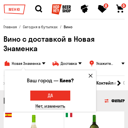
0
0
МЕНЮ
Главная
Сегодня в бутылках
Вино
Вино с доставкой в Новая
Знаменка
Новая Знаменка
Доставка
Укажите
адрес
Ваш город —
Киев?
 товары
Пиво
Сидр
Вино
Виски
Коктейли
С
ДА
ВИНО
ФИЛЬТР
Нет, изменить