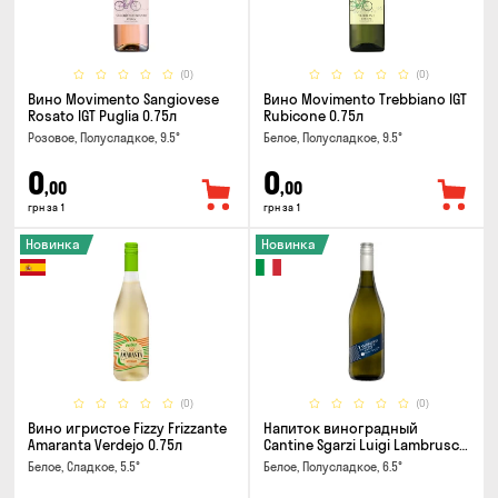
(0)
(0)
Вино Movimento Sangiovese
Вино Movimento Trebbiano IGT
Rosato IGT Puglia 0.75л
Rubicone 0.75л
Розовое, Полусладкое, 9.5°
Белое, Полусладкое, 9.5°
0
0
,00
,00
грн за 1
грн за 1
Новинка
Новинка
(0)
(0)
Вино игристое Fizzy Frizzante
Напиток виноградный
Amaranta Verdejo 0.75л
Cantine Sgarzi Luigi Lambrusco
IGT Emilia Bianca Frizziante
Белое, Сладкое, 5.5°
Белое, Полусладкое, 6.5°
0.75л