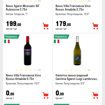
(0)
(0)
Вино Sgarzi Moscato IGT
Вино Villa Francesca Vino
Rubicone 0.75л
Rosso Amabile 0.75л
Белое, Сладкое, 7°
Красное, Полусладкое, 10.5°
199
179
,00
,00
грн за 1 шт
грн за 1 шт
Новинка
Новинка
(0)
(0)
Вино Villa Francesca Vino
Напиток виноградный
Rosso Amabile 0.75л
Cantine Sgarzi Luigi Lambrusco
IGT Emilia Bianca Frizziante
Красное, Полусладкое, 10.5°
Белое, Полусладкое, 6.5°
0.75л
0
0
,00
,00
грн за 1
грн за 1