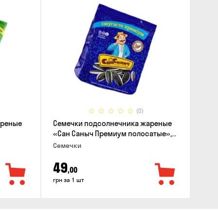
(0)
ареные
Семечки подсолнечника жареные
«Сан Саныч Премиум полосатые»,
95г
Семечки
49
,00
грн за 1 шт