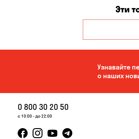
Эти т
Авангард
Белогородка
Буча
Узнавайте п
Вольная
о наших нов
Терешковка
Гнедин
Гостомель
0 800 30 20 50
Запорожье
с 10:00 - до 22:00
Карнауховка