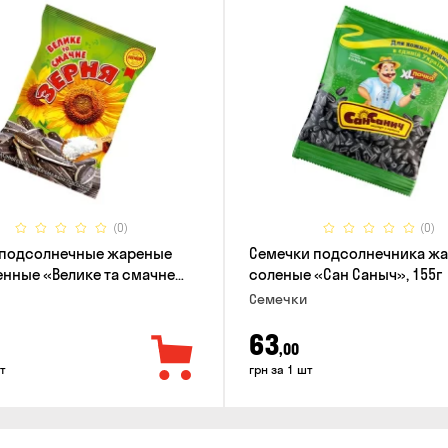
(0)
(0)
 подсолнечные жареные
Семечки подсолнечника ж
нные «Велике та смачне
соленые «Сан Саныч», 155г
90г
Семечки
63
,00
т
грн за 1 шт