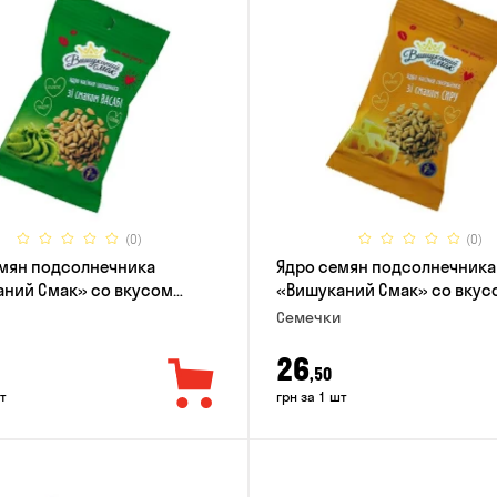
(0)
(0)
мян подсолнечника
Ядро семян подсолнечника
ний Смак» со вкусом
«Вишуканий Смак» со вкус
80г
80г
Семечки
26
,50
т
грн за 1 шт