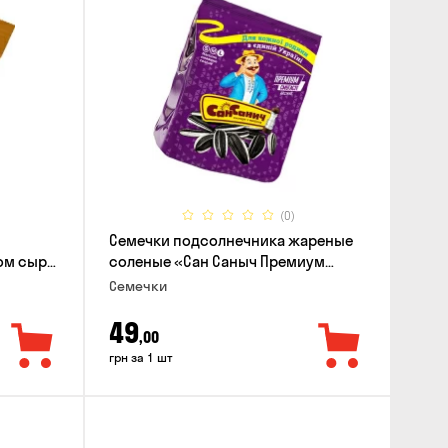
(0)
Семечки подсолнечника жареные
ом сыра,
соленые «Сан Саныч Премиум
полосатые», 95г
Семечки
49
,00
грн за 1 шт