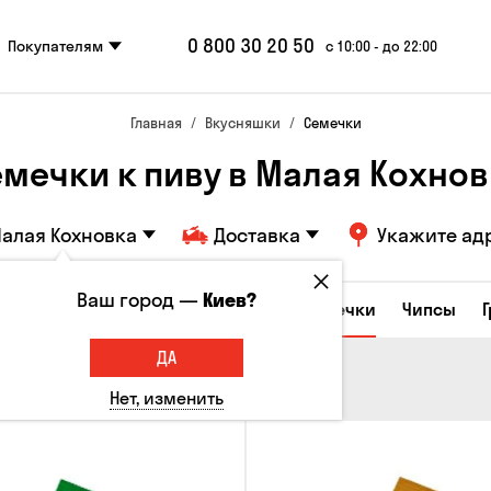
0 800 30 20 50
Покупателям
с 10:00 - до 22:00
Главная
Вкусняшки
Семечки
емечки к пиву в Малая Кохнов
алая Кохновка
Доставка
Укажите ад
Ваш город —
Киев?
е закуски
Орешки
Кукуруза
Семечки
Чипсы
ДА
Нет, изменить