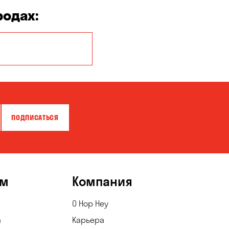
родах:
Белая Церковь
Бровары
Власовка
ПОДПИСАТЬСЯ
Гатное
Горишние Плавни
Зазимье
ям
Компания
Каменское
О Hop Hey
Клинцы
а
Карьера