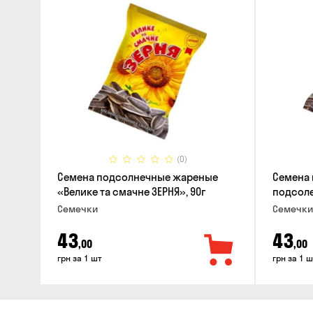
(0)
Семена подсолнечные жареные
Семена
«Велике та смачне ЗЕРНЯ», 90г
подсоле
ЗЕРНЯ», 
Семечки
Семечки
43
43
,00
,00
грн за 1 шт
грн за 1 ш