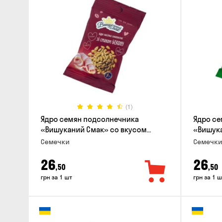
(1)
Ядро семян подсолнечника
Ядро се
«Вишуканий Смак» со вкусом
«Вишука
бекона, 80г
васаби, 
Семечки
Семечки
26
26
,50
,50
грн за 1 шт
грн за 1 ш