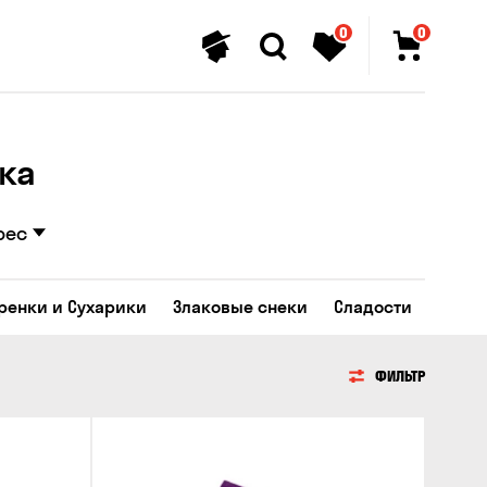
0
0
ка
рес
Гренки и Сухарики
Злаковые снеки
Сладости
ФИЛЬТР