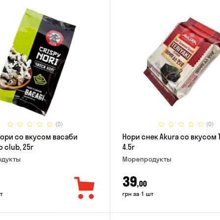
(0)
(0)
ори со вкусом васаби
Нори снек Akura со вкусом 
 club, 25г
4.5г
дукты
Морепродукты
39
,00
т
грн за 1 шт