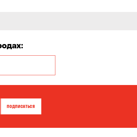
родах:
Белая Церковь
Бровары
Власовка
ПОДПИСАТЬСЯ
Гатное
Горишние Плавни