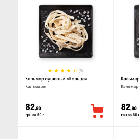
(6)
Кальмар сушеный «Кольца»
Кальма
Кальмары
Кальма
82
82
,80
,80
грн за 60 г
грн за 60 