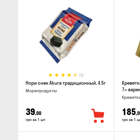
(3)
Нори снек Akura традиционный, 4.5г
Креветк
7» варен
Морепродукты
Креветк
39
185
,00
,0
грн за 1 шт
грн за 1 ш