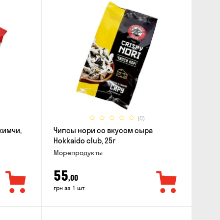
(0)
кимчи,
Чипсы нори со вкусом сыра
Hokkaido club, 25г
Морепродукты
55
,00
грн за 1 шт