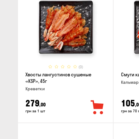
(0)
Хвосты лангустинов сушеные
Смуги к
«KSP», 45г
Кальма
Креветки
279
105
,00
,0
грн за 1 шт
грн за 70 