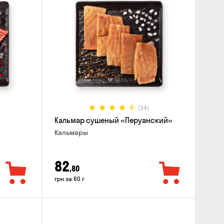
(34)
Кальмар сушеный «Перуанский»
Кальмары
82
,80
грн за 60 г