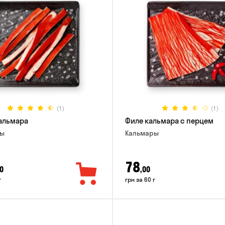
(1)
(1)
альмара
Филе кальмара с перцем
ры
Кальмары
78
0
,00
г
грн за 60 г