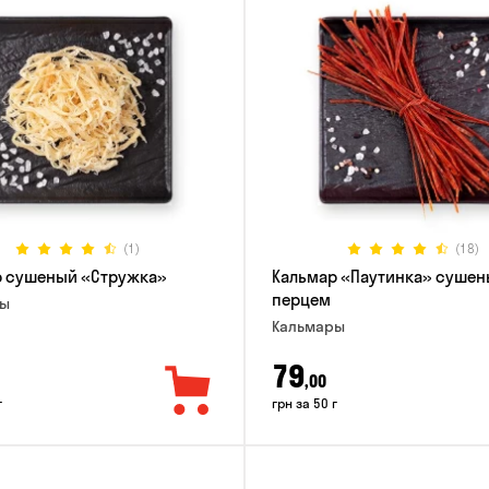
(1)
(18)
р сушеный «Стружка»
Кальмар «Паутинка» сушен
перцем
ры
Кальмары
79
,00
г
грн за 50 г