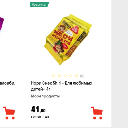
Новинка
(0)
 васаби,
Нори Снек Shiri «Для любимых
детей» 4г
Морепродукты
41
,00
грн за 1 шт