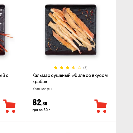
(3)
ый с
Кальмар сушеный «Филе со вкусом
краба»
Кальмары
82
,80
грн за 60 г