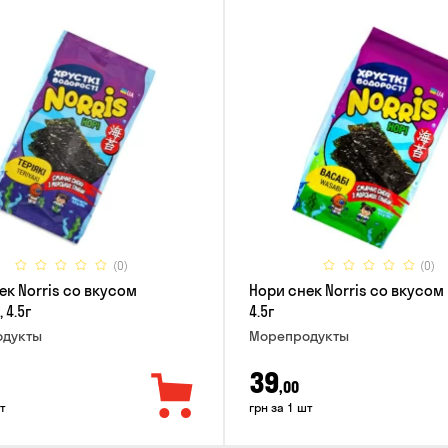
(0)
(0)
ек Norris со вкусом
Нори снек Norris со вкусом
 4.5г
4.5г
дукты
Морепродукты
39
,00
т
грн за 1 шт