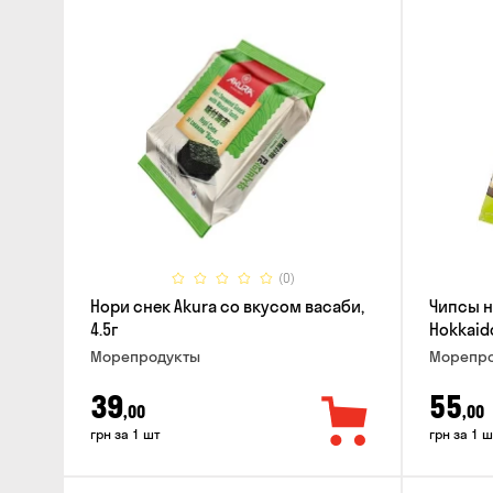
(0)
Нори снек Akura со вкусом васаби,
Чипсы н
4.5г
Hokkaido
Морепродукты
Морепро
39
55
,00
,00
грн за 1 шт
грн за 1 ш