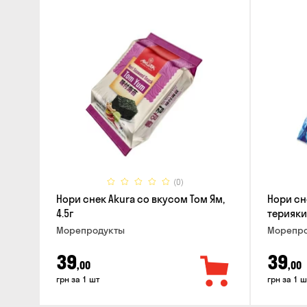
(0)
Нори снек Akura со вкусом Том Ям,
Нори сн
4.5г
терияки,
Морепродукты
Морепро
39
39
,00
,00
грн за 1 шт
грн за 1 ш