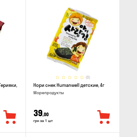
(0)
Терияки,
Нори снек Humanwell детские, 4г
Морепродукты
39
,00
грн за 1 шт