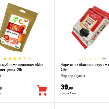
(1)
(0)
а сублимированная «Maxi
Нори снек Akura со вкусом 
ая целая, 20г
4.5г
и
Морепродукты
39
0
,00
т
грн за 1 шт