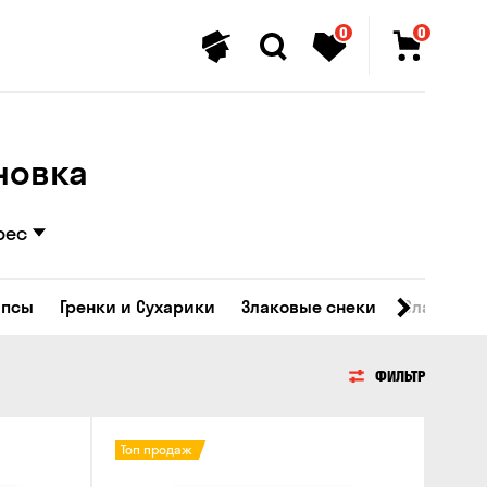
0
0
новка
рес
ипсы
Гренки и Сухарики
Злаковые снеки
Сладости
ФИЛЬТР
Топ продаж