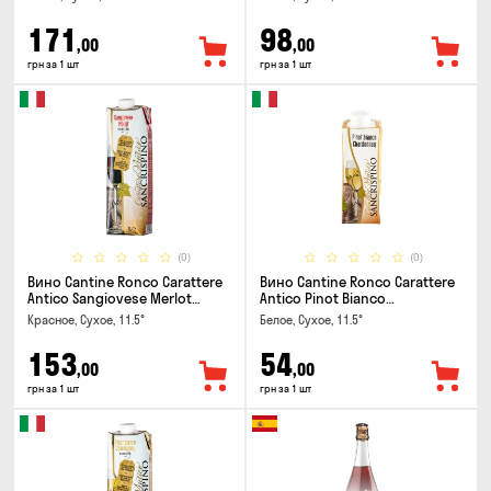
171
98
,00
,00
грн за 1 шт
грн за 1 шт
(0)
(0)
Вино Cantine Ronco Carattere
Вино Cantine Ronco Carattere
Antico Sangiovese Merlot
Antico Pinot Bianco
Rubicone IGT 1л
Chardonnay Rubicone IGT 0.25л
Красное, Сухое, 11.5°
Белое, Сухое, 11.5°
153
54
,00
,00
грн за 1 шт
грн за 1 шт