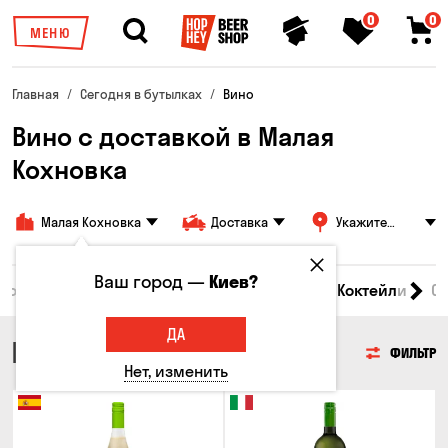
0
0
МЕНЮ
Главная
Сегодня в бутылках
Вино
Вино с доставкой в Малая
Кохновка
Малая Кохновка
Доставка
Укажите
адрес
Ваш город —
Киев?
 товары
Пиво
Сидр
Вино
Виски
Коктейли
С
ДА
ВИНО
ФИЛЬТР
Нет, изменить