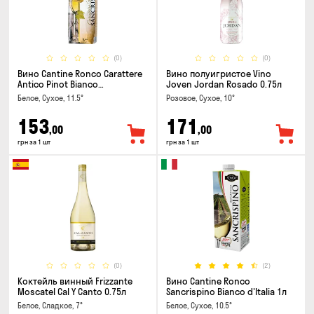
(0)
(0)
Вино Cantine Ronco Carattere
Вино полуигристое Vino
Antico Pinot Bianco
Joven Jordan Rosado 0.75л
Chardonnay Rubicone IGT 1л
Белое, Сухое, 11.5°
Розовое, Сухое, 10°
153
171
,00
,00
грн за 1 шт
грн за 1 шт
(0)
(2)
Коктейль винный Frizzante
Вино Cantine Ronco
Moscatel Cal Y Canto 0.75л
Sancrispino Bianco d'Italia 1л
Белое, Сладкое, 7°
Белое, Сухое, 10.5°