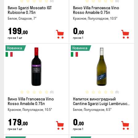
(0)
(0)
Вино Sgarzi Moscato IGT
Вино Villa Francesca Vino
Rubicone 0.75л
Rosso Amabile 0.75л
Белое, Сладкое, 7°
Красное, Полусладкое, 10.5°
199
0
,00
,00
грн за 1 шт
грн за 1
Новинка
Новинка
(0)
(0)
Вино Villa Francesca Vino
Напиток виноградный
Rosso Amabile 0.75л
Cantine Sgarzi Luigi Lambrusco
IGT Emilia Bianca Frizziante
Красное, Полусладкое, 10.5°
Белое, Полусладкое, 6.5°
0.75л
179
0
,00
,00
грн за 1 шт
грн за 1