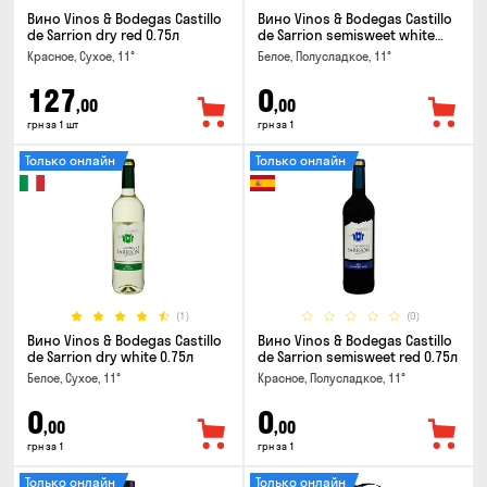
Вино Vinos & Bodegas Castillo
Вино Vinos & Bodegas Castillo
de Sarrion dry red 0.75л
de Sarrion semisweet white
0.75л
Красное, Сухое, 11°
Белое, Полусладкое, 11°
127
0
,00
,00
грн за 1 шт
грн за 1
Только онлайн
Только онлайн
(1)
(0)
Вино Vinos & Bodegas Castillo
Вино Vinos & Bodegas Castillo
de Sarrion dry white 0.75л
de Sarrion semisweet red 0.75л
Белое, Сухое, 11°
Красное, Полусладкое, 11°
0
0
,00
,00
грн за 1
грн за 1
Только онлайн
Только онлайн