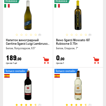
Новинка
Новинка
(0)
(0)
Напиток виноградный
Вино Sgarzi Moscato IGT
Cantine Sgarzi Luigi Lambrusco
Rubicone 0.75л
IGT Emilia Bianca Frizziante
Белое, Полусладкое, 6.5°
Белое, Сладкое, 7°
0.75л
189
0
,00
,00
грн за 1 шт
грн за 1
Только онлайн
Только онлайн
(1)
(1)