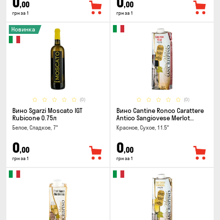
0
0
,00
,00
грн за 1
грн за 1
Новинка
(0)
(0)
Вино Sgarzi Moscato IGT
Вино Cantine Ronco Carattere
Rubicone 0.75л
Antico Sangiovese Merlot
Rubicone IGT 1л
Белое, Сладкое, 7°
Красное, Сухое, 11.5°
0
0
,00
,00
грн за 1
грн за 1