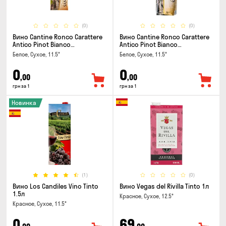
(0)
(0)
Вино Cantine Ronco Carattere
Вино Cantine Ronco Carattere
Antico Pinot Bianco
Antico Pinot Bianco
Chardonnay Rubicone IGT 0.25л
Chardonnay Rubicone IGT 1л
Белое, Сухое, 11.5°
Белое, Сухое, 11.5°
0
0
,00
,00
грн за 1
грн за 1
Новинка
(1)
(0)
Вино Los Candiles Vino Tinto
Вино Vegas del Rivilla Tinto 1л
1.5л
Красное, Сухое, 12.5°
Красное, Сухое, 11.5°
0
69