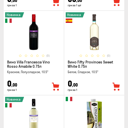
,00
,00
грн за 1
грн за 1 шт
Новинка
Новинка
(0)
(0)
Вино Villa Francesca Vino
Вино Fifty Provinces Sweet
Rosso Amabile 0.75л
White 0.75л
Красное, Полусладкое, 10.5°
Белое, Сладкое, 10.5°
0
0
,00
,00
грн за 1
грн за 1
Новинка