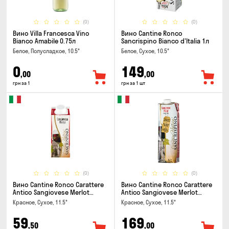
(0)
(0)
Вино Villa Francesca Vino
Вино Cantine Ronco
Bianco Amabile 0.75л
Sancrispino Bianco d'Italia 1л
Белое, Полусладкое, 10.5°
Белое, Сухое, 10.5°
0
149
,00
,00
грн за 1
грн за 1 шт
(0)
(0)
Вино Cantine Ronco Carattere
Вино Cantine Ronco Carattere
Antico Sangiovese Merlot
Antico Sangiovese Merlot
Rubicone IGT 0.25л
Rubicone IGT 1л
Красное, Сухое, 11.5°
Красное, Сухое, 11.5°
59
169
,50
,00