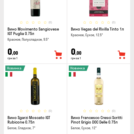
(0)
(0)
Вино Movimento Sangiovese
Вино Vegas del Rivilla Tinto 1л
IGT Puglia 0.75л
Красное, Сухое, 12.5°
Красное, Полусладкое, 9.5°
0
0
,00
,00
грн за 1
грн за 1
Новинка
Новинка
(0)
(0)
Вино Sgarzi Moscato IGT
Вино Francesco Cresci Scritti
Rubicone 0.75л
Pinot Grigio DOC Delle 0.75л
Белое, Сладкое, 7°
Белое, Сухое, 12°