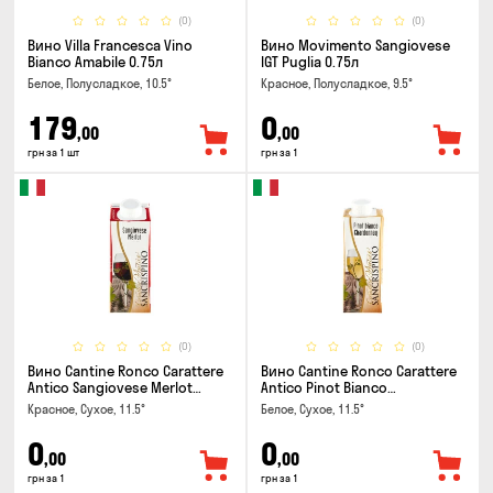
(0)
(0)
Вино Villa Francesca Vino
Вино Movimento Sangiovese
Bianco Amabile 0.75л
IGT Puglia 0.75л
Белое, Полусладкое, 10.5°
Красное, Полусладкое, 9.5°
179
0
,00
,00
грн за 1 шт
грн за 1
(0)
(0)
Вино Cantine Ronco Carattere
Вино Cantine Ronco Carattere
Antico Sangiovese Merlot
Antico Pinot Bianco
Rubicone IGT 0.25л
Chardonnay Rubicone IGT 0.25л
Красное, Сухое, 11.5°
Белое, Сухое, 11.5°
0
0
,00
,00
грн за 1
грн за 1