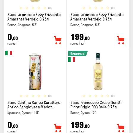
(0)
(0)
Вино игристое Fizzy Frizzante
Вино игристое Fizzy Frizzante
Amaranta Verdejo 0.75л
Amaranta Verdejo 0.75л
Белое, Сладкое, 5.5°
Белое, Сладкое, 5.5°
0
199
,00
,00
грн за 1
грн за 1 шт
Новинка
(0)
(0)
Вино Cantine Ronco Carattere
Вино Francesco Cresci Scritti
Antico Sangiovese Merlot
Pinot Grigio DOC Delle 0.75л
Rubicone IGT 1л
Красное, Сухое, 11.5°
Белое, Сухое, 12°
0
199
,00
,00
грн за 1
грн за 1 шт