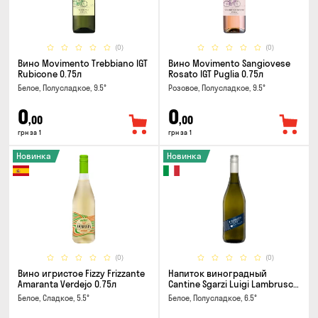
(0)
(0)
Вино Movimento Trebbiano IGT
Вино Movimento Sangiovese
Rubicone 0.75л
Rosato IGT Puglia 0.75л
Белое, Полусладкое, 9.5°
Розовое, Полусладкое, 9.5°
0
0
,00
,00
грн за 1
грн за 1
Новинка
Новинка
(0)
(0)
Вино игристое Fizzy Frizzante
Напиток виноградный
Amaranta Verdejo 0.75л
Cantine Sgarzi Luigi Lambrusco
IGT Emilia Bianca Frizziante
Белое, Сладкое, 5.5°
Белое, Полусладкое, 6.5°
0.75л