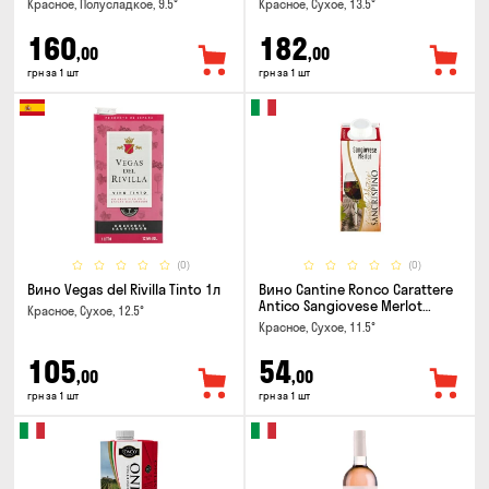
Красное, Полусладкое, 9.5°
Красное, Сухое, 13.5°
160
182
,00
,00
грн за 1 шт
грн за 1 шт
(0)
(0)
Вино Vegas del Rivilla Tinto 1л
Вино Cantine Ronco Carattere
Antico Sangiovese Merlot
Красное, Сухое, 12.5°
Rubicone IGT 0.25л
Красное, Сухое, 11.5°
105
54
,00
,00
грн за 1 шт
грн за 1 шт