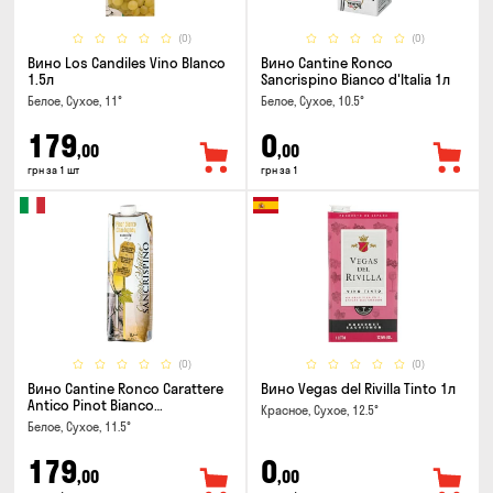
(0)
(0)
Вино Los Candiles Vino Blanco
Вино Cantine Ronco
1.5л
Sancrispino Bianco d'Italia 1л
Белое, Сухое, 11°
Белое, Сухое, 10.5°
179
0
,00
,00
грн за 1 шт
грн за 1
(0)
(0)
Вино Cantine Ronco Carattere
Вино Vegas del Rivilla Tinto 1л
Antico Pinot Bianco
Красное, Сухое, 12.5°
Chardonnay Rubicone IGT 1л
Белое, Сухое, 11.5°
179
0
,00
,00