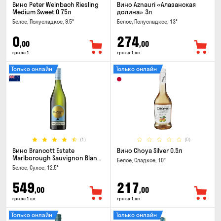
Вино Peter Weinbach Riesling
Вино Aznauri «Алазанская
Medium Sweet 0.75л
долина» 3л
Белое, Полусладкое, 9.5°
Белое, Полусладкое, 13°
0
274
,00
,00
грн за 1
грн за 1 шт
Только онлайн
Только онлайн
(1)
(0)
Вино Brancott Estate
Вино Choya Silver 0.5л
Marlborough Sauvignon Blanc
Белое, Сладкое, 10°
0.75л
Белое, Сухое, 12.5°
549
217
,00
,00
грн за 1 шт
грн за 1 шт
Только онлайн
Только онлайн