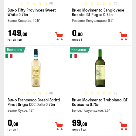
(0)
(0)
Вино Fifty Provinces Sweet
Вино Movimento Sangiovese
White 0.75л
Rosato IGT Puglia 0.75л
Белое, Сладкое, 10.5°
Розовое, Полусладкое, 9.5°
149
0
,00
,00
грн за 1 шт
грн за 1
Новинка
Новинка
(0)
(0)
Вино Francesco Cresci Scritti
Вино Movimento Trebbiano IGT
Pinot Grigio DOC Delle 0.75л
Rubicone 0.75л
Белое, Сухое, 12°
Белое, Полусладкое, 9.5°
0
99
,00
,00
грн за 1
грн за 1 шт