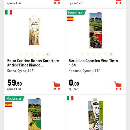
грн за 1 шт
грн за 1 шт
Новинка
(0)
(0)
Вино Cantine Ronco Carattere
Вино Los Candiles Vino Tinto
Antico Pinot Bianco
1.5л
Chardonnay Rubicone IGT 0.25л
Белое, Сухое, 11.5°
Красное, Сухое, 11.5°
59
0
,50
,00
грн за 1 шт
грн за 1
Новинка