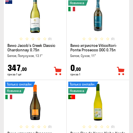
Новинка
(0)
(0)
Вино Jacob's Creek Classic
Вино игристое Viticoltori-
Chardonnay 0.75л
Ponte Prosecco DOC 0.75л
Белое, Полусухое, 13.1°
Белое, Сухое, 11°
347
0
,00
,00
грн за 1 шт
грн за 1
Только онлайн
Только онлайн
Новинка
Новинка
(0)
(0)