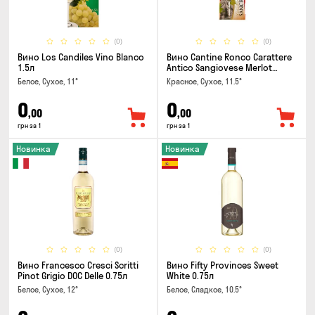
(0)
(0)
Вино Los Candiles Vino Blanco
Вино Cantine Ronco Carattere
1.5л
Antico Sangiovese Merlot
Rubicone IGT 0.25л
Белое, Сухое, 11°
Красное, Сухое, 11.5°
0
0
,00
,00
грн за 1
грн за 1
Новинка
Новинка
(0)
(0)
Вино Francesco Cresci Scritti
Вино Fifty Provinces Sweet
Pinot Grigio DOC Delle 0.75л
White 0.75л
Белое, Сухое, 12°
Белое, Сладкое, 10.5°