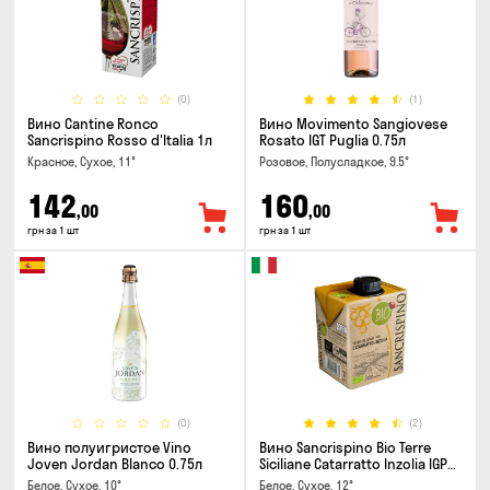
(0)
(1)
Вино Cantine Ronco
Вино Movimento Sangiovese
Sancrispino Rosso d'Italia 1л
Rosato IGT Puglia 0.75л
Красное, Сухое, 11°
Розовое, Полусладкое, 9.5°
142
160
,00
,00
грн за 1 шт
грн за 1 шт
(0)
(2)
Вино полуигристое Vino
Вино Sancrispino Bio Terre
Joven Jordan Blanco 0.75л
Siciliane Catarratto Inzolia IGP
0.5л
Белое, Сухое, 10°
Белое, Сухое, 12°