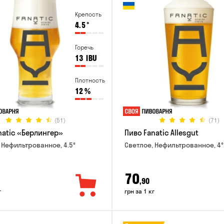
Крепость
4.5
°
Горечь
13
IBU
Плотность
12
%
(51)
(71)
natic «Берлингер»
Пиво Fanatic Allesgut
 Нефильтрованное, 4.5°
Светлое, Нефильтрованное, 4°
70
,90
г
грн за 1 кг