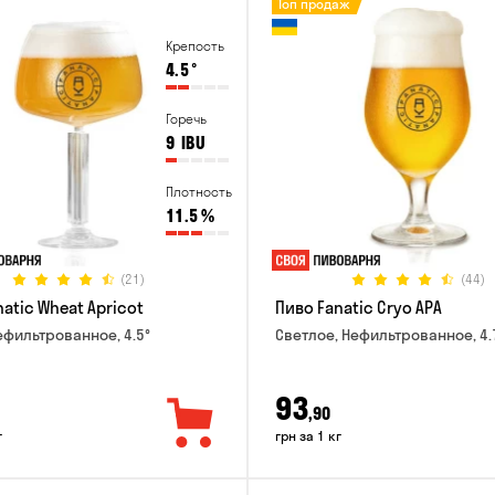
Топ продаж
Крепость
4.5
°
Горечь
9
IBU
Плотность
11.5
%
(21)
(44)
atic Wheat Apricot
Пиво Fanatic Cryo APA
ефильтрованное, 4.5°
Светлое, Нефильтрованное, 4.
93
,90
г
грн за 1 кг