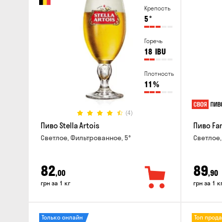
Крепость
5
°
Горечь
18
IBU
Плотность
11
%
(4)
Пиво Stella Artois
Пиво Fa
Светлое, Фильтрованное, 5°
Светлое,
82
89
,00
,90
грн за 1 кг
грн за 1 к
Только онлайн
Топ прод