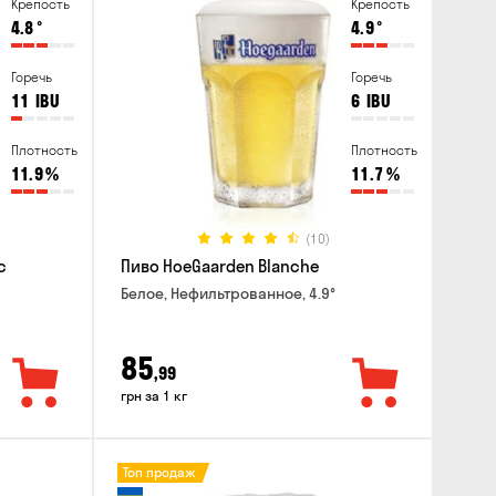
Крепость
Крепость
4.8
°
4.9
°
Горечь
Горечь
11
IBU
6
IBU
Плотность
Плотность
11.9
%
11.7
%
(10)
c
Пиво HoeGaarden Blanche
Белое, Нефильтрованное, 4.9°
85
,99
грн за 1 кг
Топ продаж