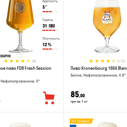
Крепость
5
°
Горечь
31
IBU
Плотность
12
%
(6)
(112)
ое пиво FDB Fresh Session
Пиво Kronenbourg 1664 Blan
Белое, Нефильтрованное, 4.8°
 Нефильтрованное, 5°
85
,00
г
грн за 1 кг
Топ продаж