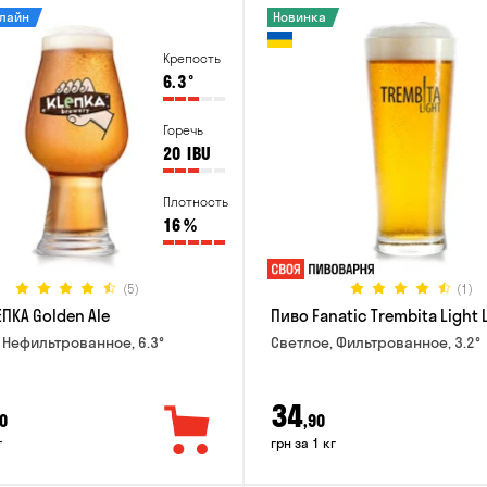
нлайн
Новинка
Крепость
6.3
°
Горечь
20
IBU
Плотность
16
%
(5)
(1)
ПКА Golden Ale
Пиво Fanatic Trembita Light 
 Нефильтрованное, 6.3°
Светлое, Фильтрованное, 3.2°
34
0
,90
г
грн за 1 кг