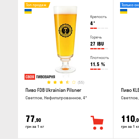
Топ продаж
Только о
Крепость
4
°
Горечь
27
IBU
Плотность
11.5
%
(55)
Пиво FDB Ukrainian Pilsner
Пиво KLE
Светлое, Нефильтрованное, 4°
Светлое,
77
110
,90
,0
грн за 1 кг
грн за 1 к