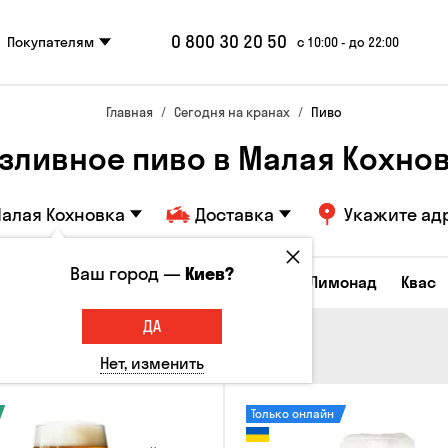
0 800 30 20 50
Покупателям
с 10:00 - до 22:00
Главная
Сегодня на кранах
Пиво
зливное пиво в Малая Кохно
алая Кохновка
Доставка
Укажите ад
Ваш город —
Киев?
Все товары
Пиво
Сидр
Вино
Лимонад
Квас
ДА
Нет, изменить
Только онлайн