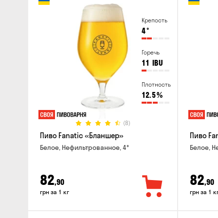
Крепость
4
°
Горечь
11
IBU
Плотность
12.5
%
(8)
Пиво Fanatic «Бланшер»
Пиво Fan
Белое, Нефильтрованное, 4°
Белое, Н
82
82
,90
,90
грн за 1 кг
грн за 1 к