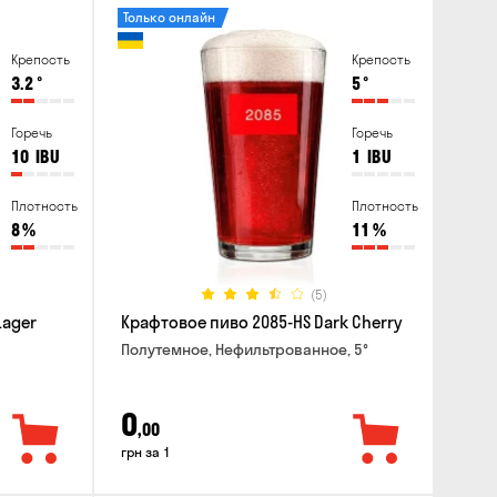
Только онлайн
Крепость
Крепость
3.2
°
5
°
Горечь
Горечь
10
IBU
1
IBU
Плотность
Плотность
8
%
11
%
(5)
Lager
Крафтовое пиво 2085-HS Dark Cherry
Полутемное, Нефильтрованное, 5°
0
,00
грн за 1