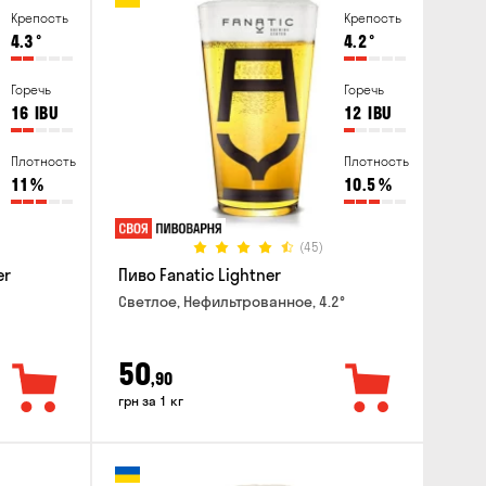
Крепость
Крепость
4.3
°
4.2
°
Горечь
Горечь
16
IBU
12
IBU
Плотность
Плотность
11
%
10.5
%
(45)
er
Пиво Fanatic Lightner
Светлое, Нефильтрованное, 4.2°
50
,90
грн за 1 кг