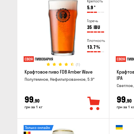
Крепость
5.9
°
Горечь
35
IBU
Плотность
13.7
%
(1)
Крафтовое пиво FDB Amber Wave
Крафтов
IPA
Полутемное, Нефильтрованное, 5.9°
Светлое,
99
99
,90
,90
грн за 1 кг
грн за 1 к
Только онлайн