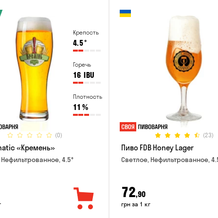
Крепость
4.5
°
Горечь
16
IBU
Плотность
11
%
(0)
(23)
natic «Кремень»
Пиво FDB Honey Lager
 Нефильтрованное, 4.5°
Светлое, Нефильтрованное, 4.
72
,90
г
грн за 1 кг