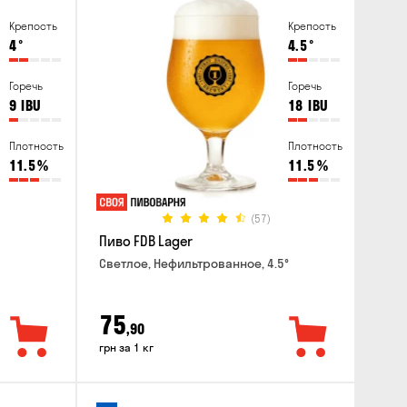
Крепость
Крепость
4
°
4.5
°
Горечь
Горечь
9
IBU
18
IBU
Плотность
Плотность
11.5
%
11.5
%
(57)
Пиво FDB Lager
Светлое, Нефильтрованное, 4.5°
75
,90
грн за 1 кг