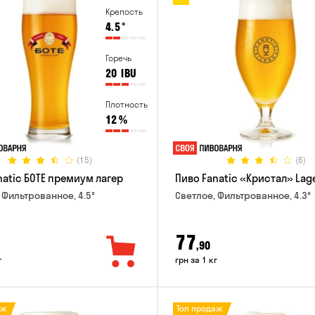
Крепость
4.5
°
Горечь
20
IBU
Плотность
12
%
(15)
(6)
natic БОТЕ премиум лагер
Пиво Fanatic «Кристал» Lag
 Фильтрованное, 4.5°
Светлое, Фильтрованное, 4.3°
77
,90
г
грн за 1 кг
аж
Топ продаж