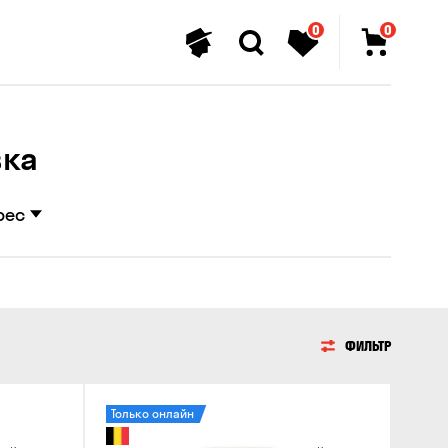
0
0
вка
рес
ФИЛЬТР
Только онлайн