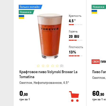
Только онлайн
Новинка
Новинка
Крепость
4.5
°
Горечь
20
IBU
Плотность
13
%
(0)
Крафтовое пиво Volynski Browar La
Пиво Fa
Tomatina
Светлое,
Светлое, Нефильтрованное, 4.5°
0
60
,00
,90
грн за 1
грн за 1 к