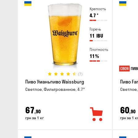
Крепость
4.7
°
Горечь
11
IBU
Плотность
11
%
(7)
Пиво Уманьпиво Waissburg
Пиво Fa
Светлое, Фильтрованное, 4.7°
Светлое,
67
60
,90
,90
грн за 1 кг
грн за 1 к