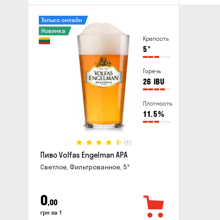
Только онлайн
Новинка
Крепость
5
°
Горечь
26
IBU
Плотность
11.5
%
(1)
Пиво Volfas Engelman APA
Светлое, Фильтрованное, 5°
0
,00
грн за 1