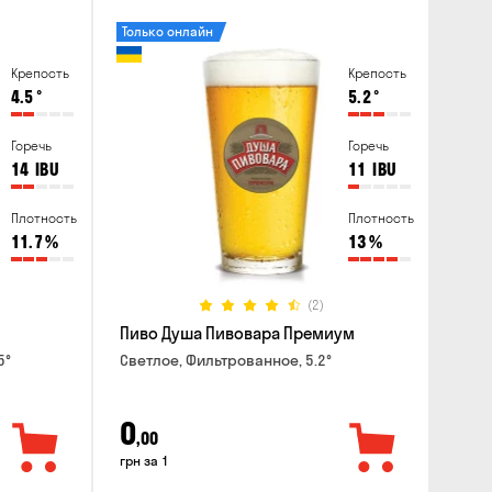
Только онлайн
Крепость
Крепость
4.5
°
5.2
°
Горечь
Горечь
14
IBU
11
IBU
Плотность
Плотность
11.7
%
13
%
(2)
Пиво Душа Пивовара Премиум
5°
Светлое, Фильтрованное, 5.2°
0
,00
грн за 1