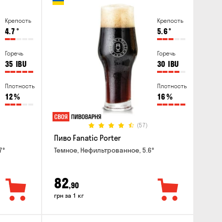
Крепость
Крепость
4.7
°
5.6
°
Горечь
Горечь
35
IBU
30
IBU
Плотность
Плотность
12
%
16
%
(57)
Пиво Fanatic Porter
7°
Темное, Нефильтрованное, 5.6°
82
,90
грн за 1 кг