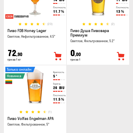
Плотность
Плотность
11.7
%
13
%
(23)
(2)
Пиво FDB Honey Lager
Пиво Душа Пивовара
Премиум
Светлое, Нефильтрованное, 4.5°
Светлое, Фильтрованное, 5.2°
72
0
,90
,00
грн за 1 кг
грн за 1
Только онлайн
Крепость
Новинка
5
°
Горечь
26
IBU
Плотность
11.5
%
(1)
Пиво Volfas Engelman APA
Светлое, Фильтрованное, 5°