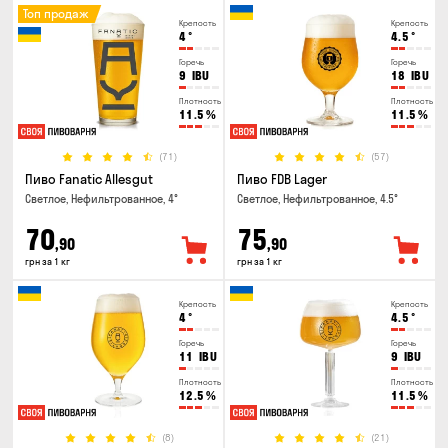
Топ продаж
Крепость
Крепость
4
°
4.5
°
Горечь
Горечь
9
IBU
18
IBU
Плотность
Плотность
11.5
%
11.5
%
(71)
(57)
Пиво Fanatic Allesgut
Пиво FDB Lager
Светлое, Нефильтрованное, 4°
Светлое, Нефильтрованное, 4.5°
70
75
,90
,90
грн за 1 кг
грн за 1 кг
Крепость
Крепость
4
°
4.5
°
Горечь
Горечь
11
IBU
9
IBU
Плотность
Плотность
12.5
%
11.5
%
(8)
(21)