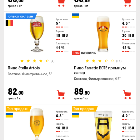
,00
,99
грн за 1 кг
грн за 1 кг
Только онлайн
Крепость
Крепость
5
°
4.5
°
Горечь
Горечь
18
IBU
20
IBU
Плотность
Плотность
11
%
12
%
(4)
(15)
Пиво Stella Artois
Пиво Fanatic БОТЕ премиум
лагер
Светлое, Фильтрованное, 5°
Светлое, Фильтрованное, 4.5°
82
89
,00
,90
грн за 1 кг
грн за 1 кг
Топ продаж
Топ продаж
Крепость
Крепость
4.3
°
4.2
°
Горечь
Горечь
16
IBU
12
IBU
Плотность
Плотность