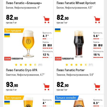
Пиво Fanatic «Бланшер»
Пиво Fanatic Wheat Apricot
Белое, Нефильтрованное, 4°
Белое, Нефильтрованное, 4.5°
82
82
,90
,90
грн за 1 кг
грн за 1 кг
Топ продаж
Крепость
Крепость
4.7
°
5.6
°
Горечь
Горечь
35
IBU
30
IBU
Плотность
Плотность
12
%
16
%
(44)
(57)
Пиво Fanatic Cryo APA
Пиво Fanatic Porter
Светлое, Нефильтрованное, 4.7°
Темное, Нефильтрованное, 5.6°
93
82
,90
,90
грн за 1 кг
грн за 1 кг
Топ продаж
Только онлайн
Крепость
Крепость
4
°
6.3
°