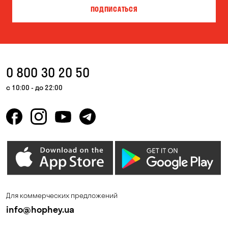
ПОДПИСАТЬСЯ
Власовка
Вольная Терешковка
Вольное
Ворзель
Вышгород
Гатное
0 800 30 20 50
Гнедин
Гора
с 10:00 - до 22:00
Горбаневка
Горенка
Горишние Плавни
Гостомель
Дмитровка
Днепр
Елизаветовка
Зазимье
Запорожье
Ирпень
Для коммерческих предложений
Калиновка
Каменные Потоки
info@hophey.ua