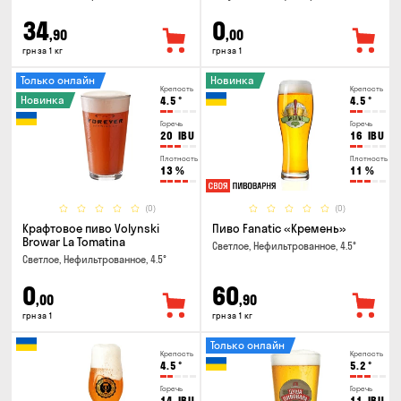
34
0
,90
,00
грн за 1 кг
грн за 1
Только онлайн
Новинка
Крепость
Крепость
Новинка
4.5
°
4.5
°
Горечь
Горечь
20
IBU
16
IBU
Плотность
Плотность
13
%
11
%
(0)
(0)
Крафтовое пиво Volynski
Пиво Fanatic «Кремень»
Browar La Tomatina
Светлое, Нефильтрованное, 4.5°
Светлое, Нефильтрованное, 4.5°
0
60
,00
,90
грн за 1
грн за 1 кг
Только онлайн
Крепость
Крепость
4.5
°
5.2
°
Горечь
Горечь
14
IBU
11
IBU