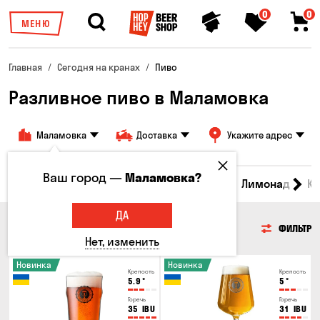
0
0
МЕНЮ
Главная
Сегодня на кранах
Пиво
Разливное пиво в Маламовка
Маламовка
Доставка
Укажите адрес
Ваш город —
Маламовка?
Все товары
Пиво
Сидр
Вино
Лимонад
Кв
ДА
ПИВО
ФИЛЬТР
Нет, изменить
Новинка
Новинка
Крепость
Крепость
5.9
°
5
°
Горечь
Горечь
35
IBU
31
IBU