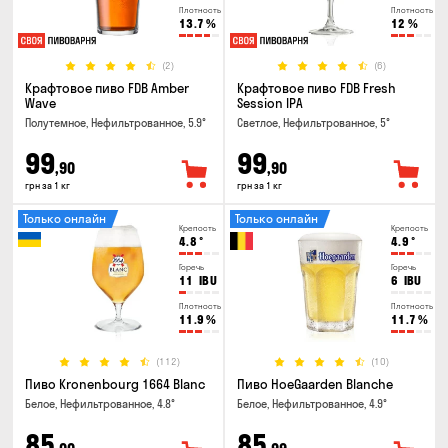
Плотность
Плотность
13.7
%
12
%
(2)
(6)
Крафтовое пиво FDB Amber
Крафтовое пиво FDB Fresh
Wave
Session IPA
Полутемное, Нефильтрованное, 5.9°
Светлое, Нефильтрованное, 5°
99
99
,90
,90
грн за 1 кг
грн за 1 кг
Только онлайн
Только онлайн
Крепость
Крепость
4.8
°
4.9
°
Горечь
Горечь
11
IBU
6
IBU
Плотность
Плотность
11.9
%
11.7
%
(112)
(10)
Пиво Kronenbourg 1664 Blanc
Пиво HoeGaarden Blanche
Белое, Нефильтрованное, 4.8°
Белое, Нефильтрованное, 4.9°
85
85