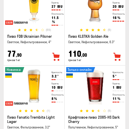
Горечь
Горечь
27
IBU
20
IBU
Плотность
Плотность
11.5
16
%
%
(55)
(5)
Пиво FDB Ukrainian Pilsner
Пиво KLEПКА Golden Ale
Светлое, Нефильтрованное, 4°
Светлое, Нефильтрованное, 6.3°
77
110
,90
,00
грн за 1 кг
грн за 1 кг
Новинка
Только онлайн
Крепость
Крепость
3.2
°
5
°
Горечь
Горечь
10
IBU
1
IBU
Плотность
Плотность
8
%
11
%
(1)
(5)
Пиво Fanatic Trembita Light
Крафтовое пиво 2085-HS Dark
Lager
Cherry
Светлое, Фильтрованное, 3.2°
Полутемное, Нефильтрованное, 5°