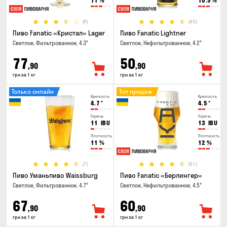
11
%
10.5
%
(6)
(45)
Пиво Fanatic «Кристал» Lager
Пиво Fanatic Lightner
Светлое, Фильтрованное, 4.3°
Светлое, Нефильтрованное, 4.2°
77
50
,90
,90
грн за 1 кг
грн за 1 кг
Только онлайн
Топ продаж
Крепость
Крепость
4.7
°
4.5
°
Горечь
Горечь
11
IBU
13
IBU
Плотность
Плотность
11
%
12
%
(7)
(51)
Пиво Уманьпиво Waissburg
Пиво Fanatic «Берлингер»
Светлое, Фильтрованное, 4.7°
Светлое, Нефильтрованное, 4.5°
67
60
,90
,90
грн за 1 кг
грн за 1 кг