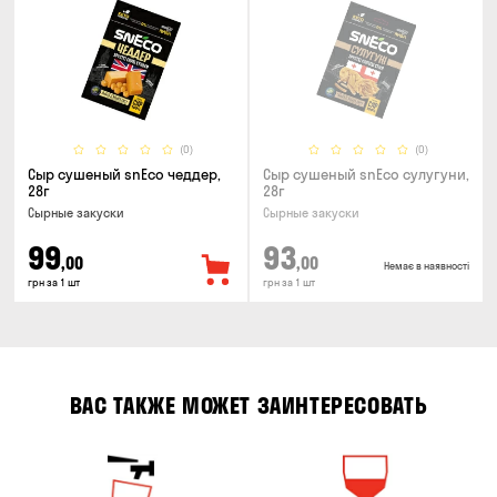
(0)
(0)
Сыр сушеный snEco чеддер,
Сыр сушеный snEco сулугуни,
28г
28г
Cырные закуски
Cырные закуски
99
93
,00
,00
Немає в наявності
грн за 1 шт
грн за 1 шт
ВАС ТАКЖЕ МОЖЕТ ЗАИНТЕРЕСОВАТЬ