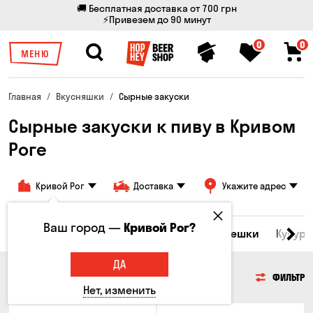
🚚 Бесплатная доставка от 700 грн
⚡Привезем до 90 минут
0
0
МЕНЮ
Главная
Вкусняшки
Cырные закуски
Сырные закуски к пиву в Кривом
Роге
Кривой Рог
Доставка
Укажите адрес
Ваш город —
Кривой Рог?
Морепродукты
Сырные закуски
Орешки
Кукуру
ДА
СЫРНЫЕ ЗАКУСКИ
ФИЛЬТР
Нет, изменить