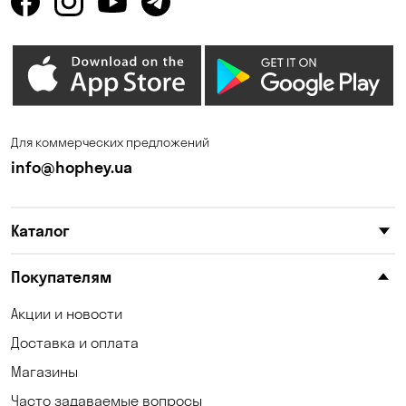
Горишние Плавни
Гостомель
Дмитровка
Днепр
Елизаветовка
Зазимье
Запорожье
Ирпень
Для коммерческих предложений
Калиновка
Каменные Потоки
info@hophey.ua
Каменское
Карнауховка
Каталог
Катериновка
Келеберда
Киев
Клинцы
Покупателям
Княжичи
Корсунцы
Акции и новости
Доставка и оплата
Котовка
Коцюбинское
Магазины
Кошары
Красноселка
Часто задаваемые вопросы