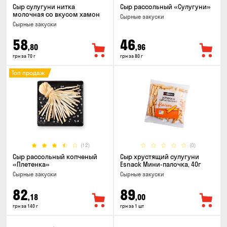
Сыр сулугуни нитка
Сыр рассольный «Сулугуни»
молочная со вкусом хамон
Cырные закуски
Cырные закуски
58
46
,80
,96
грн за 70 г
грн за 80 г
Топ продаж
(12)
(0)
Сыр рассольный копченый
Сыр хрустящий сулугуни
«Плетенка»
Esnack Мини-палочка, 40г
Cырные закуски
Cырные закуски
82
89
,18
,00
грн за 140 г
грн за 1 шт