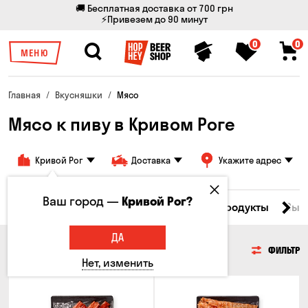
🚚 Бесплатная доставка от 700 грн
⚡Привезем до 90 минут
0
0
МЕНЮ
Главная
Вкусняшки
Мясо
Мясо к пиву в Кривом Роге
Кривой Рог
Доставка
Укажите адрес
Ваш город —
Кривой Рог?
Все товары
Мясо
Рыба
Морепродукты
Сыр
ДА
МЯСО
ФИЛЬТР
Нет, изменить