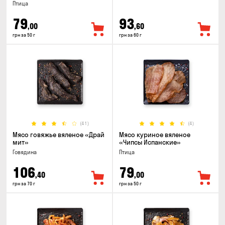
Птица
79
93
,00
,60
грн за 50 г
грн за 60 г
(41)
(4)
Мясо говяжье вяленое «Драй
Мясо куриное вяленое
мит»
«Чипсы Испанские»
Говядина
Птица
106
79
,40
,00
грн за 70 г
грн за 50 г