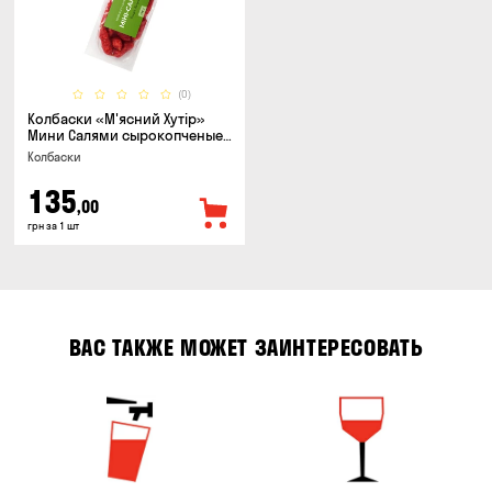
(0)
Колбаски «М'ясний Хутір»
Мини Салями сырокопченые,
150г
Колбаски
135
,00
грн за 1 шт
ВАС ТАКЖЕ МОЖЕТ ЗАИНТЕРЕСОВАТЬ