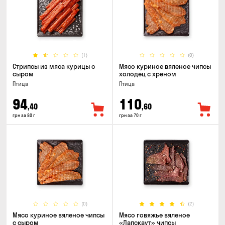
(1)
(0)
Стрипсы из мяса курицы с
Мясо куриное вяленое чипсы
сыром
холодец с хреном
Птица
Птица
94
110
,40
,60
грн за 80 г
грн за 70 г
(0)
(2)
Мясо куриное вяленое чипсы
Мясо говяжье вяленое
с сыром
«Лапскаут» чипсы