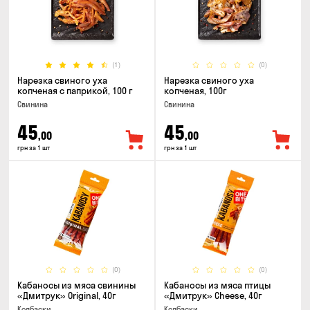
(1)
(0)
Нарезка свиного уха
Нарезка свиного уха
копченая с паприкой, 100 г
копченая, 100г
Свинина
Свинина
45
45
,00
,00
грн за 1 шт
грн за 1 шт
(0)
(0)
Кабаносы из мяса свинины
Кабаносы из мяса птицы
«Дмитрук» Original, 40г
«Дмитрук» Cheese, 40г
Колбаски
Колбаски