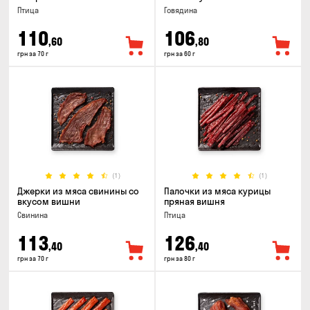
Птица
Говядина
110
106
,60
,80
грн за 70 г
грн за 60 г
(1)
(1)
Джерки из мяса свинины со
Палочки из мяса курицы
вкусом вишни
пряная вишня
Свинина
Птица
113
126
,40
,40
грн за 70 г
грн за 80 г