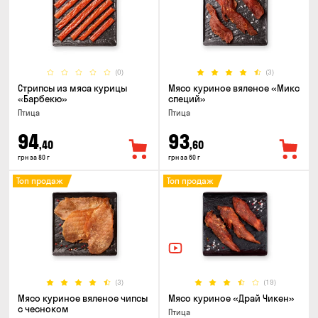
(0)
(3)
Стрипсы из мяса курицы
Мясо куриное вяленое «Микс
«Барбекю»
специй»
Птица
Птица
94
93
,40
,60
грн за 80 г
грн за 60 г
Топ продаж
Топ продаж
(3)
(19)
Мясо куриное вяленое чипсы
Мясо куриное «Драй Чикен»
с чесноком
Птица