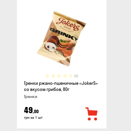
(0)
Гренки ржано-пшеничные «JokerS»
со вкусом грибов, 80г
Гренки
49
,00
грн за 1 шт