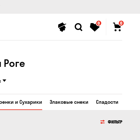
0
0
 Роге
с
Гренки и Сухарики
Злаковые снеки
Сладости
ФИЛЬТР