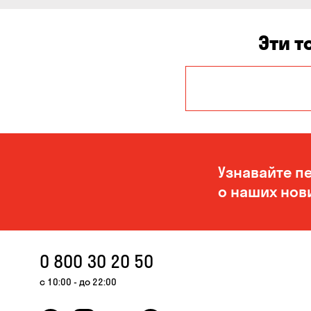
Эти т
Александровка
Вита-Почтовая
Елизаветовка
Кропивницкий
Узнавайте п
о наших нов
Николаев
Орловщина
0 800 30 20 50
Самар
с 10:00 - до 22:00
Счастливое