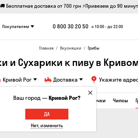
🚚 Бесплатная доставка от 700 грн
⚡Привезем до 90 минут
0 800 30 20 50
Покупателям
с 10:00 - до 22:00
Главная
Вкусняшки
Грибы
ки и Сухарики к пиву в Кривом
Кривой Рог
Доставка
Укажите адре
Ваш город —
Кривой Рог?
е закуски
Орешки
Кукуруза
Семечки
Чипсы
ДА
Нет, изменить