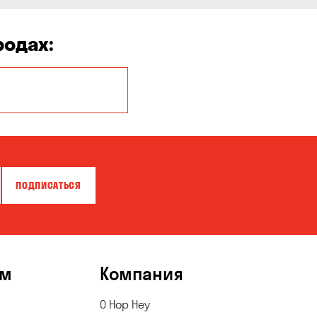
родах:
Боярка
Днепр
Киев
Лесники
ПОДПИСАТЬСЯ
Одесса
Пуховка
ям
Компания
Сухой Лиман
О Hop Hey
Хотов