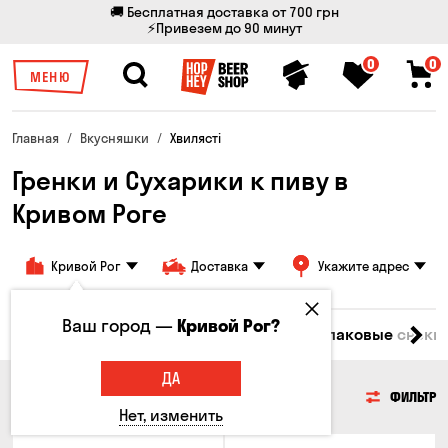
🚚 Бесплатная доставка от 700 грн
⚡Привезем до 90 минут
0
0
МЕНЮ
Главная
Вкусняшки
Хвилясті
Гренки и Сухарики к пиву в
Кривом Роге
Кривой Рог
Доставка
Укажите адрес
Ваш город —
Кривой Рог?
емечки
Чипсы
Гренки и Сухарики
Злаковые снеки
ДА
ГРЕНКИ И СУХАРИКИ
ФИЛЬТР
Нет, изменить