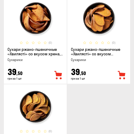
(0)
(0)
Сухари ржано-пшеничные
Сухари ржано-пшеничные
«Хвилясті» со вкусом хрена,
«Хвилясті» со вкусом
75г
чеснока, 75г
Сухарики
Сухарики
39
39
,50
,50
грн за 1 шт
грн за 1 шт
(0)