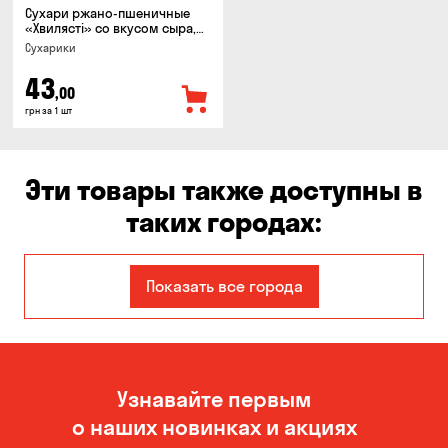
Сухари ржано-пшеничные
«Хвилясті» со вкусом сыра,
75г
Сухарики
43
,00
грн за 1 шт
Эти товары также доступны в
таких городах:
Авангард
Александровка
Показать все города
Бабурка
Балабино
Белая Церковь
Белогородка
Узнавайте первым
Бережинка
Борисполь
о наших новинках и акциях
Боярка
Бровары