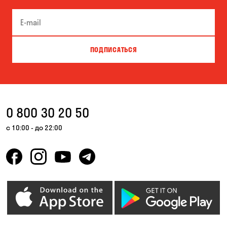
Буча
Великая Северинка
Вита-Почтовая
Вишневое
ПОДПИСАТЬСЯ
Власовка
Вольная Терешковка
Вольное
Ворзель
Вышгород
Гатное
0 800 30 20 50
Гнедин
Гора
с 10:00 - до 22:00
Горбаневка
Горенка
Горишние Плавни
Гостомель
Дмитровка
Днепр
Елизаветовка
Зазимье
Запорожье
Ирпень