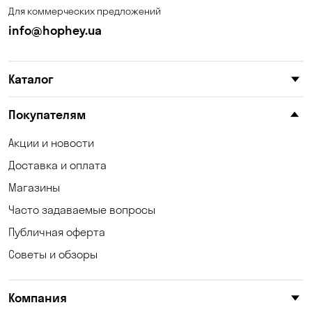
Для коммерческих предложений
Калиновка
Каменные Потоки
info@hophey.ua
Каменское
Карнауховка
Каталог
Катериновка
Келеберда
Киев
Клинцы
Покупателям
Княжичи
Корсунцы
Акции и новости
Доставка и оплата
Котовка
Коцюбинское
Магазины
Кошары
Красноселка
Часто задаваемые вопросы
Кременчуг
Кривуши
Публичная оферта
Советы и обзоры
Кропивницкий
Крюковщина
Кулеши
Кушугум
Компания