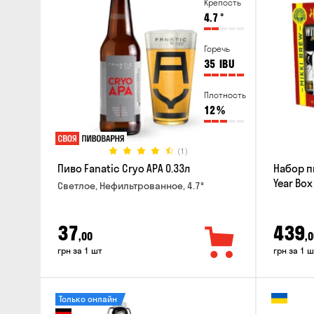
Крепость
4.7
°
Горечь
35
IBU
Плотность
12
%
(1)
Пиво Fanatic Cryo APA 0.33л
Набор п
Year Box
Светлое, Нефильтрованное, 4.7°
37
439
,00
,0
грн за 1 шт
грн за 1 ш
Только онлайн