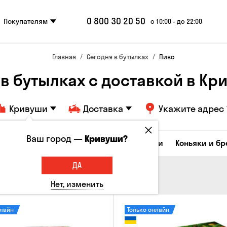
0 800 30 20 50
Покупателям
с 10:00 - до 22:00
Главная
Сегодня в бутылках
Пиво
 в бутылках с доставкой в Кр
Кривуши
Доставка
Укажите адрес
Ваш город —
Кривуши?
Коктейли
Соджу
Ликеры и настойки
Коньяки и б
ДА
Нет, изменить
нлайн
Только онлайн