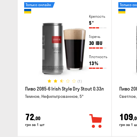
Только онлайн
Только о
Крепость
5
°
Горечь
30
IBU
Плотность
13
%
(1)
Пиво 2085-6 Irish Style Dry Stout 0.33л
Пиво 208
Темное, Нефильтрованное, 5°
Светлое,
72
109
,00
,0
грн за 1 шт
грн за 1 ш