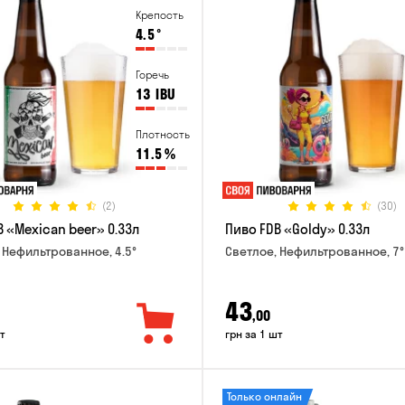
Крепость
4.5
°
Горечь
13
IBU
Плотность
11.5
%
(2)
(30)
 «Mexican beer» 0.33л
Пиво FDB «Goldy» 0.33л
 Нефильтрованное, 4.5°
Светлое, Нефильтрованное, 7°
43
,00
т
грн за 1 шт
Только онлайн