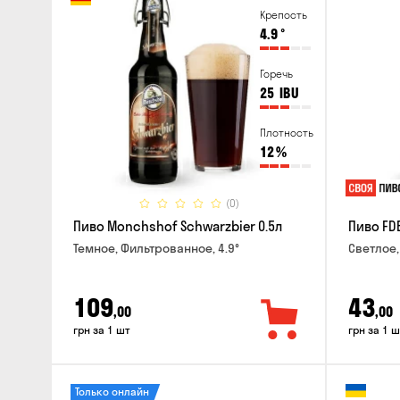
Крепость
4.9
°
Горечь
25
IBU
Плотность
12
%
(0)
Пиво Monchshof Schwarzbier 0.5л
Пиво FDB
Темное, Фильтрованное, 4.9°
Светлое,
109
43
,00
,00
грн за 1 шт
грн за 1 ш
Только онлайн