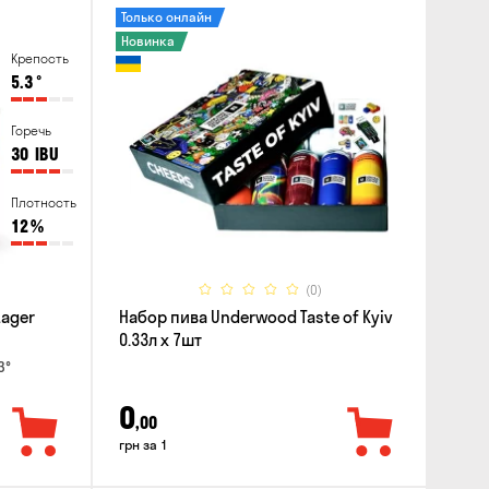
Только онлайн
Новинка
Крепость
5.3
°
Горечь
30
IBU
Плотность
12
%
(0)
Lager
Набор пива Underwood Taste of Kyiv
0.33л x 7шт
3°
0
,00
грн за 1