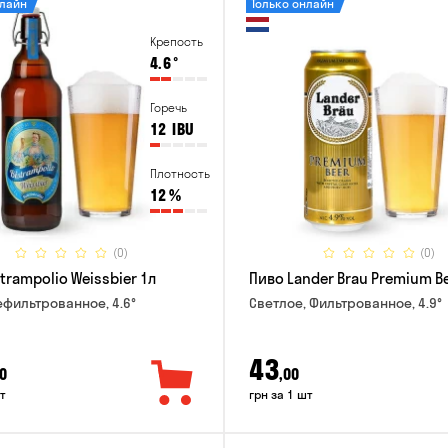
нлайн
Только онлайн
Крепость
4.6
°
Горечь
12
IBU
Плотность
12
%
(0)
(0)
trampolio Weissbier 1л
Пиво Lander Brau Premium Be
ефильтрованное, 4.6°
Светлое, Фильтрованное, 4.9°
43
0
,00
т
грн за 1 шт