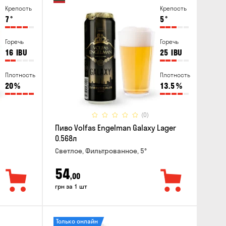
Крепость
Крепость
7
°
5
°
Горечь
Горечь
16
IBU
25
IBU
Плотность
Плотность
20
%
13.5
%
(0)
Пиво Volfas Engelman Galaxy Lager
0.568л
Светлое, Фильтрованное, 5°
54
,00
грн за 1 шт
Только онлайн