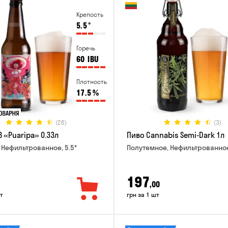
Крепость
5.5
°
Горечь
60
IBU
Плотность
17.5
%
(26)
(3)
 «Puaripa» 0.33л
Пиво Cannabis Semi-Dark 1л
 Нефильтрованное, 5.5°
Полутемное, Нефильтрованное
197
,00
т
грн за 1 шт