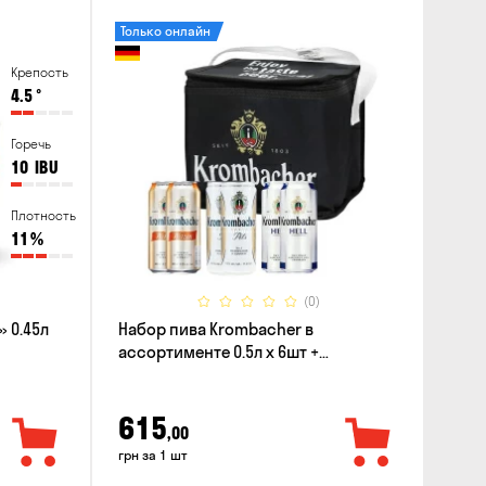
Только онлайн
Крепость
4.5
°
Горечь
10
IBU
Плотность
11
%
(0)
 0.45л
Набор пива Krombacher в
ассортименте 0.5л х 6шт +
термосумка
615
,00
грн за 1 шт