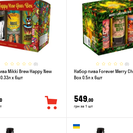
(0)
(0)
ива Mikki Brew Happy New
Набор пива Forever Merry C
 0.33л x 6шт
Box 0.5л x 6шт
549
0
,00
т
грн за 1 шт