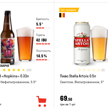
Топ продаж
Крепость
5.5
°
Горечь
42
IBU
Плотность
14.5
%
(28)
(0)
B «Hopkins» 0.33л
Пиво Stella Artois 0.5л
 Нефильтрованное, 5.5°
Светлое, Фильтрованное, 5°
69
,50
т
грн за 1 шт