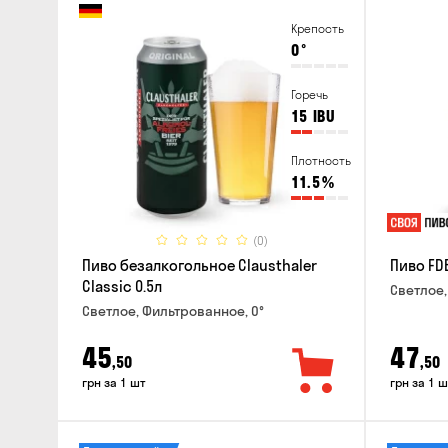
Крепость
0
°
Горечь
15
IBU
Плотность
11.5
%
(0)
Пиво безалкогольное Clausthaler
Пиво FDB
Classic 0.5л
Светлое,
Светлое, Фильтрованное, 0°
45
47
,50
,50
грн за 1 шт
грн за 1 ш