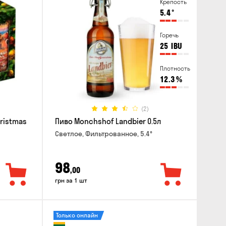
Крепость
5.4
°
Горечь
25
IBU
Плотность
12.3
%
(2)
hristmas
Пиво Monchshof Landbier 0.5л
Светлое, Фильтрованное, 5.4°
98
,00
грн за 1 шт
Только онлайн