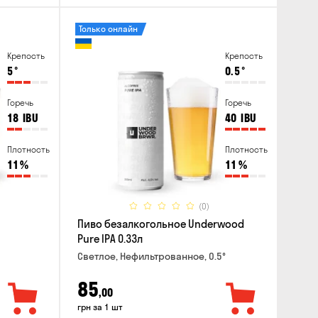
Только онлайн
Крепость
Крепость
5
°
0.5
°
Горечь
Горечь
18
IBU
40
IBU
Плотность
Плотность
11
%
11
%
(0)
Пиво безалкогольное Underwood
Pure IPA 0.33л
Светлое, Нефильтрованное, 0.5°
85
,00
грн за 1 шт