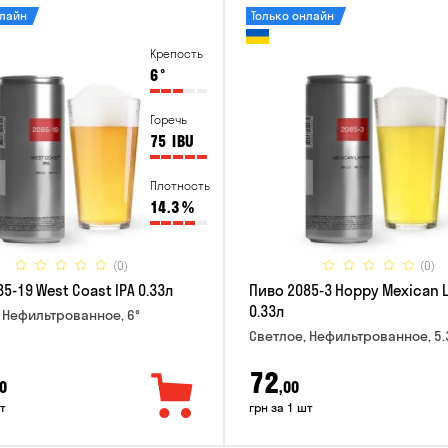
нлайн
Только онлайн
Крепость
6
°
Горечь
75
IBU
Плотность
14.3
%
(0)
(0)
5-19 West Coast IPA 0.33л
Пиво 2085-3 Hoppy Mexican 
0.33л
 Нефильтрованное, 6°
Светлое, Нефильтрованное, 5.
72
0
,00
т
грн за 1 шт