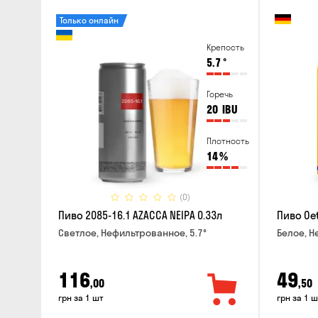
Только онлайн
Крепость
5.7
°
Горечь
20
IBU
Плотность
14
%
(0)
Пиво 2085-16.1 AZACCA NEIPA 0.33л
Пиво Oet
Светлое, Нефильтрованное, 5.7°
Белое, Н
116
49
,00
,50
грн за 1 шт
грн за 1 ш