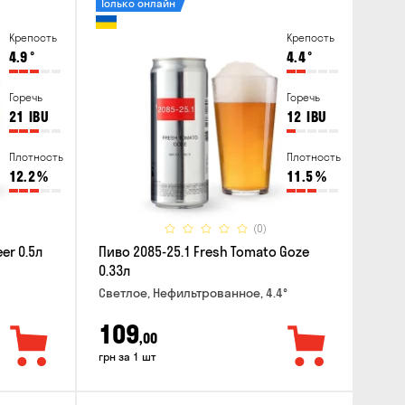
Только онлайн
Крепость
Крепость
4.9
°
4.4
°
Горечь
Горечь
21
IBU
12
IBU
Плотность
Плотность
12.2
%
11.5
%
(0)
er 0.5л
Пиво 2085-25.1 Fresh Tomato Goze
0.33л
Светлое, Нефильтрованное, 4.4°
109
,00
грн за 1 шт