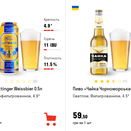
Крепость
4.9
°
Горечь
11
IBU
Плотность
11.5
%
(0)
(1)
tinger Weissbier 0.5л
Пиво «Чайка Чорноморська»
ефильтрованное, 4.9°
Светлое, Фильтрованное, 4.5°
59
,50
т
грн за 1 шт