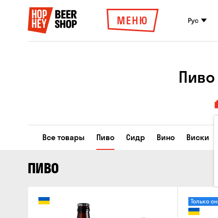
МЕНЮ
Рус
Пиво
Все товары
Пиво
Сидр
Вино
Виски
ПИВО
Только о