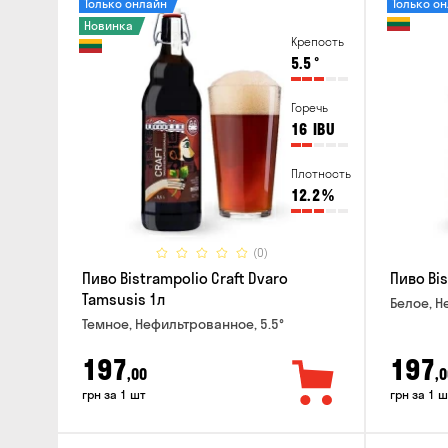
Только онлайн
Только о
Новинка
Крепость
5.5
°
Горечь
16
IBU
Плотность
12.2
%
(0)
Пиво Bistrampolio Craft Dvaro
Пиво Bis
Tamsusis 1л
Белое, Н
Темное, Нефильтрованное, 5.5°
197
197
,00
,0
грн за 1 шт
грн за 1 ш