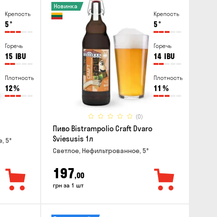
Новинка
Крепость
Крепость
5
°
5
°
Горечь
Горечь
15
IBU
14
IBU
Плотность
Плотность
12
%
11
%
(0)
Пиво Bistrampolio Craft Dvaro
Sviesusis 1л
, 5°
Светлое, Нефильтрованное, 5°
197
,00
грн за 1 шт