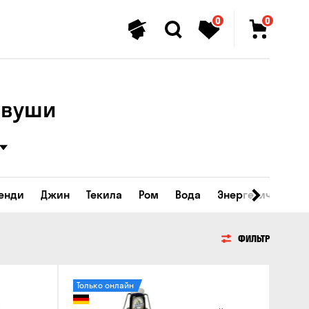
0
0
ивуши
ренди
Джин
Текила
Ром
Вода
Энергетические 
ФИЛЬТР
Только онлайн