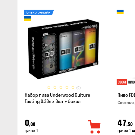
Только онлайн
(0)
Набор пива Underwood Culture
Пиво FD
Tasting 0.33л x 3шт + бокал
Светлое,
0
47
,00
,50
грн за 1
грн за 1 ш