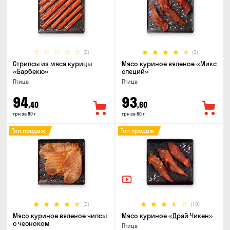
(0)
(3)
Стрипсы из мяса курицы
Мясо куриное вяленое «Микс
«Барбекю»
специй»
Птица
Птица
94
93
,40
,60
грн за 80 г
грн за 60 г
Топ продаж
Топ продаж
(3)
(19)
Мясо куриное вяленое чипсы
Мясо куриное «Драй Чикен»
с чесноком
Птица