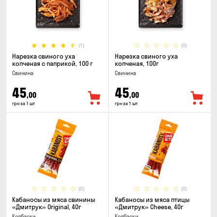
(1)
(0)
Нарезка свиного уха
Нарезка свиного уха
копченая с паприкой, 100 г
копченая, 100г
Свинина
Свинина
45
45
,00
,00
грн за 1 шт
грн за 1 шт
(0)
(0)
Кабаносы из мяса свинины
Кабаносы из мяса птицы
«Дмитрук» Original, 40г
«Дмитрук» Cheese, 40г
Колбаски
Колбаски