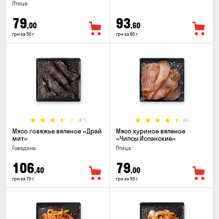
Птица
79
93
,00
,60
грн за 50 г
грн за 60 г
(41)
(4)
Мясо говяжье вяленое «Драй
Мясо куриное вяленое
мит»
«Чипсы Испанские»
Говядина
Птица
106
79
,40
,00
грн за 70 г
грн за 50 г