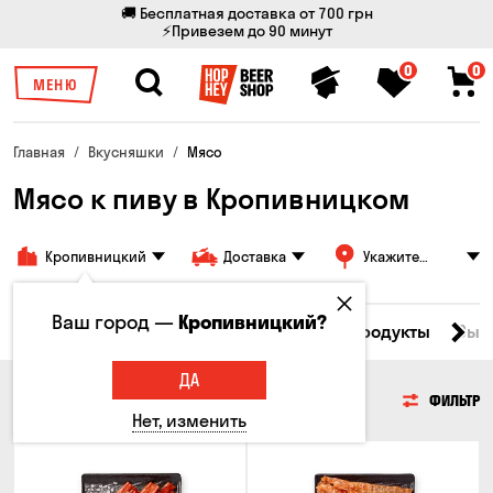
🚚 Бесплатная доставка от 700 грн
⚡Привезем до 90 минут
0
0
МЕНЮ
Главная
Вкусняшки
Мясо
Мясо к пиву в Кропивницком
Кропивницкий
Доставка
Укажите
адрес
Ваш город —
Кропивницкий?
Все товары
Мясо
Рыба
Морепродукты
Сыр
ДА
МЯСО
ФИЛЬТР
Нет, изменить