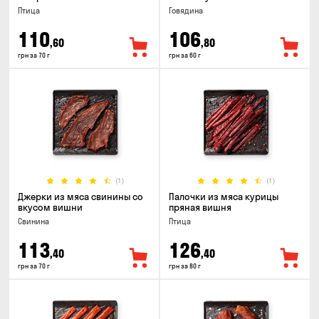
Птица
Говядина
110
106
,60
,80
грн за 70 г
грн за 60 г
(1)
(1)
Джерки из мяса свинины со
Палочки из мяса курицы
вкусом вишни
пряная вишня
Свинина
Птица
113
126
,40
,40
грн за 70 г
грн за 80 г