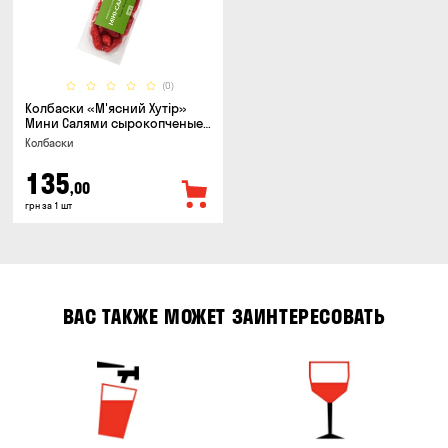
(0)
Колбаски «М'ясний Хутір»
Мини Салями сырокопченые,
150г
Колбаски
135
,00
грн за 1 шт
ВАС ТАКЖЕ МОЖЕТ ЗАИНТЕРЕСОВАТЬ