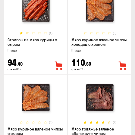
(1)
(0)
Стрипсы из мяса курицы с
Мясо куриное вяленое чипсы
сыром
холодец с хреном
Птица
Птица
94
110
,40
,60
грн за 80 г
грн за 70 г
(0)
(2)
Мясо куриное вяленое чипсы
Мясо говяжье вяленое
с сыром
«Лапскаут» чипсы