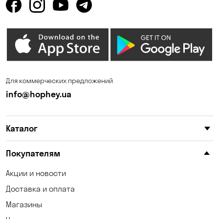
Одесса
Орловщина
Петропавловская
Песчанка
Борщаговка
Погребы
Пуховка
Для коммерческих предложений
Самар
Святопетровское
info@hophey.ua
Солнечное
Софиевская Борщаговка
Сухой Лиман
Счастливое
Каталог
Таирово
Тарасовка
Покупателям
Ходосовка
Хотов
Акции и новости
Чабаны
Черноморск
Доставка и оплата
Шульговка
Юровка
Магазины