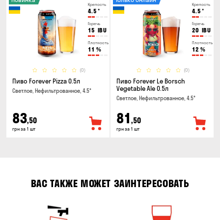
Крепость
Крепость
4.5
°
4.5
°
Горечь
Горечь
15
IBU
20
IBU
Плотность
Плотность
11
%
12
%
(0)
(0)
Пиво Forever Pizza 0.5л
Пиво Forever Le Borsch
Vegetable Ale 0.5л
Светлое, Нефильтрованное, 4.5°
Светлое, Нефильтрованное, 4.5°
83
81
,50
,50
грн за 1 шт
грн за 1 шт
ВАС ТАКЖЕ МОЖЕТ ЗАИНТЕРЕСОВАТЬ