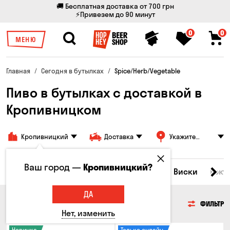
🚚 Бесплатная доставка от 700 грн
⚡Привезем до 90 минут
0
0
МЕНЮ
Главная
Сегодня в бутылках
Spice/Herb/Vegetable
Пиво в бутылках с доставкой в
Кропивницком
Кропивницкий
Доставка
Укажите
адрес
Ваш город —
Кропивницкий?
Все товары
Пиво
Сидр
Вино
Виски
Кокт
ДА
ПИВО
ФИЛЬТР
Нет, изменить
Новинка
Только онлайн