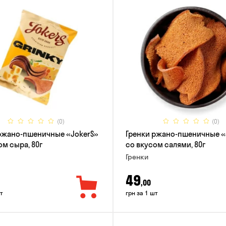
(0)
(0)
ржано-пшеничные «JokerS»
Гренки ржано-пшеничные «
ом сыра, 80г
со вкусом салями, 80г
Гренки
49
,00
т
грн за 1 шт