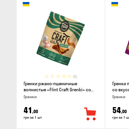
(0)
Гренки ржано-пшеничные
Гренки 
волнистые «Flint Craft Grenki» со
со вкус
вкусом чеснока, 80г
Гренки
Гренки
41
54
,00
,00
грн за 1 шт
грн за 1 ш