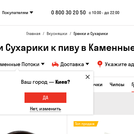
0 800 30 20 50
Покупателям
с 10:00 - до 22:00
Главная
Вкусняшки
Гренки и Сухарики
и Сухарики к пиву в Каменны
аменные Потоки
Доставка
Укажите а
Ваш город —
Киев?
е закуски
Орешки
Кукуруза
Семечки
Чипсы
ДА
Нет, изменить
Топ продаж