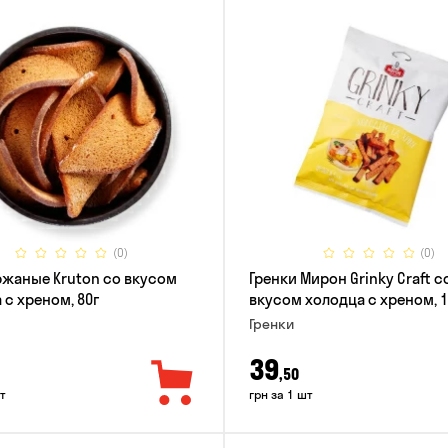
(0)
(0)
ржаные Kruton со вкусом
Гренки Мирон Grinky Craft с
 с хреном, 80г
вкусом холодца с хреном, 1
Гренки
39
,50
т
грн за 1 шт