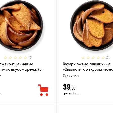
(0)
(0)
 ржано-пшеничные
Сухари ржано-пшеничные
ті» со вкусом хрена, 75г
«Хвилясті» со вкусом чесно
и
Сухарики
39
,50
т
грн за 1 шт