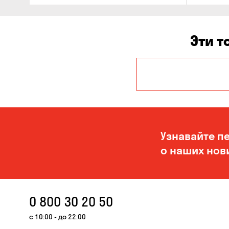
Эти т
Авангард
Белогородка
Буча
Узнавайте п
Вольная
о наших нов
Терешковка
Гнедин
Гостомель
0 800 30 20 50
Запорожье
с 10:00 - до 22:00