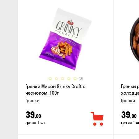
(0)
Гренки Мирон Grinky Craft с
Гренки 
чесноком, 100г
холодца
Гренки
Гренки
39
39
,00
,00
грн за 1 шт
грн за 1 ш