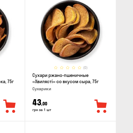
(0)
Сухари ржано-пшеничные
ка, 75г
«Хвилясті» со вкусом сыра, 75г
Сухарики
43
,00
грн за 1 шт