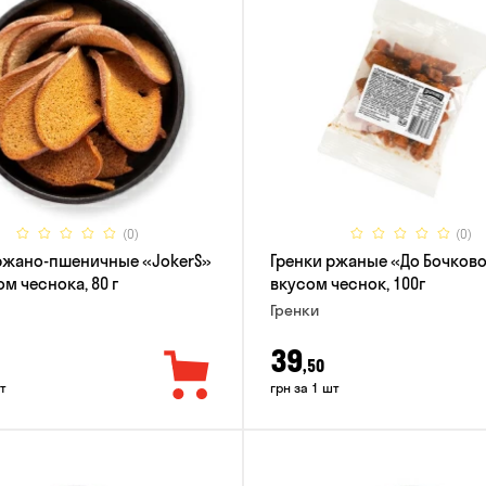
(0)
(0)
ржано-пшеничные «JokerS»
Гренки ржаные «До Бочково
м чеснока, 80 г
вкусом чеснок, 100г
Гренки
39
,50
т
грн за 1 шт