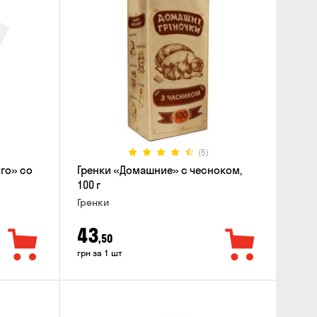
(5)
го» со
Гренки «Домашние» с чесноком,
100 г
Гренки
43
,50
грн за 1 шт