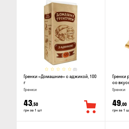
(0)
Гренки «Домашние» с аджикой, 100
Гренки 
г
со вкус
Гренки
Гренки
43
49
,50
,00
грн за 1 шт
грн за 1 ш