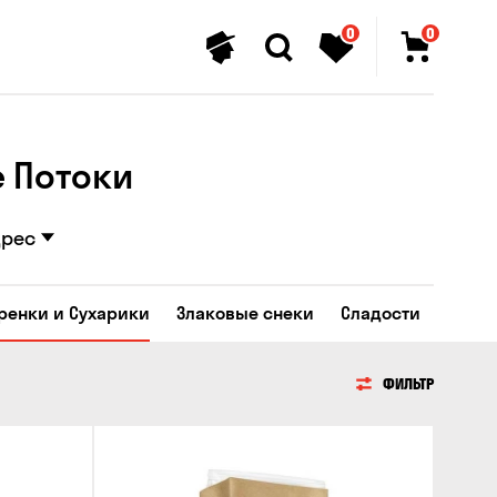
0
0
е Потоки
дрес
Гренки и Сухарики
Злаковые снеки
Сладости
ФИЛЬТР