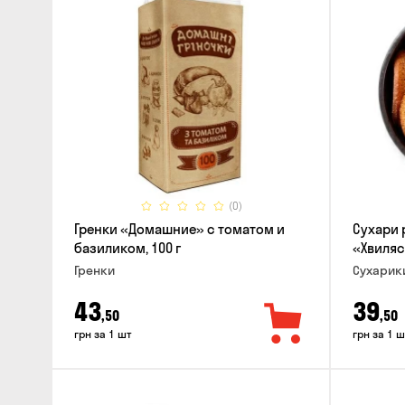
(0)
Гренки «Домашние» с томатом и
Сухари
базиликом, 100 г
«Хвиляс
Гренки
Сухарик
43
39
,50
,50
грн за 1 шт
грн за 1 ш