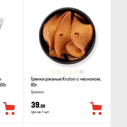
(0)
о
Гренки ржаные Kruton с чесноком,
00г
80г
Гренки
39
,00
грн за 1 шт