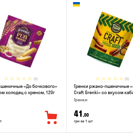
(0)
(0)
пшеничные «До бочкового»
Гренки ржано-пшеничные «F
ом холодец с хреном, 120г
Craft Grenki» со вкусом ка
и горчицы, 80г
Гренки
41
,00
т
грн за 1 шт