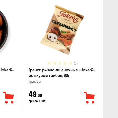
(0)
JokerS»
Гренки ржано-пшеничные «JokerS»
со вкусом грибов, 80г
Гренки
49
,00
грн за 1 шт