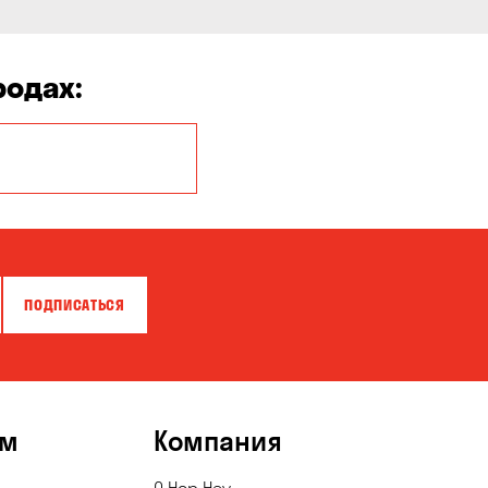
родах:
Белая Церковь
Бровары
Власовка
ПОДПИСАТЬСЯ
Гатное
Горишние Плавни
Зазимье
ям
Компания
Карнауховка