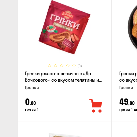
(0)
Гренки ржано-пшеничные «До
Гренки 
Бочкового» со вкусом телятины и
со вкусо
аджики, 75г
Гренки
Гренки
0
49
,00
,00
грн за 1
грн за 1 ш