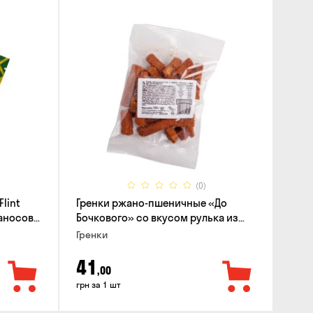
(0)
lint
Гренки ржано-пшеничные «До
баносов
Бочкового» со вкусом рулька из
печи, 100г
Гренки
41
,00
грн за 1 шт