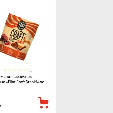
(0)
 ржано-пшеничные
е «Flint Craft Grenki» со
острых джерки, 80г
т