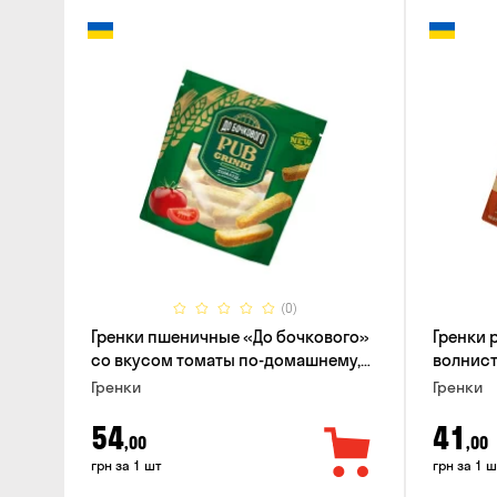
(0)
Гренки пшеничные «До бочкового»
Гренки
со вкусом томаты по-домашнему,
волнисты
120г
вкусом 
Гренки
Гренки
54
41
,00
,00
грн за 1 шт
грн за 1 ш