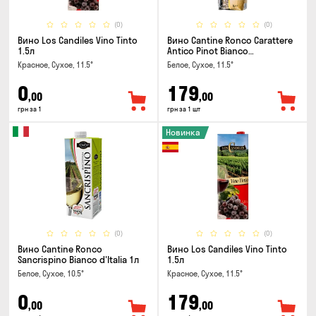
(0)
(0)
Вино Los Candiles Vino Tinto
Вино Cantine Ronco Carattere
1.5л
Antico Pinot Bianco
Chardonnay Rubicone IGT 1л
Красное, Сухое, 11.5°
Белое, Сухое, 11.5°
0
179
,00
,00
грн за 1
грн за 1 шт
Новинка
(0)
(0)
Вино Cantine Ronco
Вино Los Candiles Vino Tinto
Sancrispino Bianco d'Italia 1л
1.5л
Белое, Сухое, 10.5°
Красное, Сухое, 11.5°
0
179
,00
,00