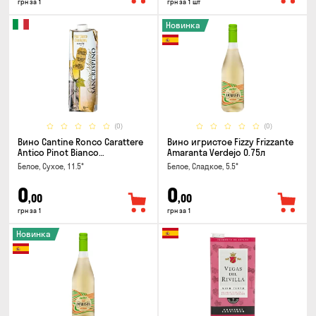
грн за 1
грн за 1 шт
Новинка
(0)
(0)
Вино Cantine Ronco Carattere
Вино игристое Fizzy Frizzante
Antico Pinot Bianco
Amaranta Verdejo 0.75л
Chardonnay Rubicone IGT 1л
Белое, Сухое, 11.5°
Белое, Сладкое, 5.5°
0
0
,00
,00
грн за 1
грн за 1
Новинка