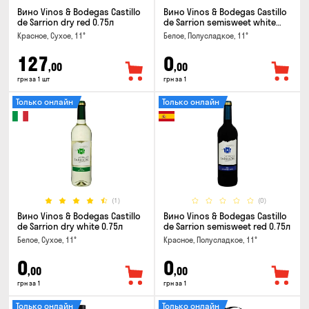
Вино Vinos & Bodegas Castillo
Вино Vinos & Bodegas Castillo
de Sarrion dry red 0.75л
de Sarrion semisweet white
0.75л
Красное, Сухое, 11°
Белое, Полусладкое, 11°
127
0
,00
,00
грн за 1 шт
грн за 1
Только онлайн
Только онлайн
(1)
(0)
Вино Vinos & Bodegas Castillo
Вино Vinos & Bodegas Castillo
de Sarrion dry white 0.75л
de Sarrion semisweet red 0.75л
Белое, Сухое, 11°
Красное, Полусладкое, 11°
0
0
,00
,00
грн за 1
грн за 1
Только онлайн
Только онлайн