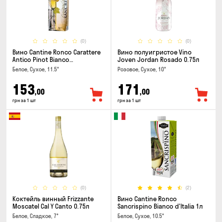
(0)
(0)
Вино Cantine Ronco Carattere
Вино полуигристое Vino
Antico Pinot Bianco
Joven Jordan Rosado 0.75л
Chardonnay Rubicone IGT 1л
Белое, Сухое, 11.5°
Розовое, Сухое, 10°
153
171
,00
,00
грн за 1 шт
грн за 1 шт
(0)
(2)
Коктейль винный Frizzante
Вино Cantine Ronco
Moscatel Cal Y Canto 0.75л
Sancrispino Bianco d'Italia 1л
Белое, Сладкое, 7°
Белое, Сухое, 10.5°