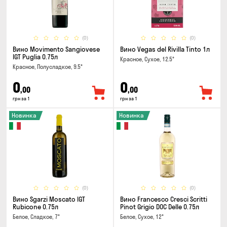
(0)
(0)
Вино Movimento Sangiovese
Вино Vegas del Rivilla Tinto 1л
IGT Puglia 0.75л
Красное, Сухое, 12.5°
Красное, Полусладкое, 9.5°
0
0
,00
,00
грн за 1
грн за 1
Новинка
Новинка
(0)
(0)
Вино Sgarzi Moscato IGT
Вино Francesco Cresci Scritti
Rubicone 0.75л
Pinot Grigio DOC Delle 0.75л
Белое, Сладкое, 7°
Белое, Сухое, 12°