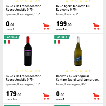
(0)
(0)
Вино Villa Francesca Vino
Вино Sgarzi Moscato IGT
Rosso Amabile 0.75л
Rubicone 0.75л
Красное, Полусладкое, 10.5°
Белое, Сладкое, 7°
0
199
,00
,00
грн за 1
грн за 1 шт
Новинка
Новинка
(0)
(0)
Вино Villa Francesca Vino
Напиток виноградный
Rosso Amabile 0.75л
Cantine Sgarzi Luigi Lambrusco
IGT Emilia Bianca Frizziante
Красное, Полусладкое, 10.5°
Белое, Полусладкое, 6.5°
0.75л
179
0
,00
,00
грн за 1 шт
грн за 1