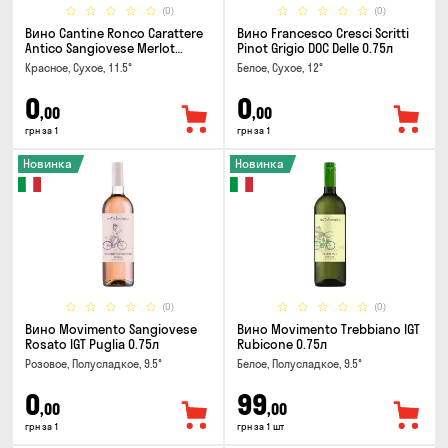
(0)
(0)
Вино Cantine Ronco Carattere
Вино Francesco Cresci Scritti
Antico Sangiovese Merlot
Pinot Grigio DOC Delle 0.75л
Rubicone IGT 0.25л
Красное, Сухое, 11.5°
Белое, Сухое, 12°
0
0
,00
,00
грн за 1
грн за 1
Новинка
Новинка
(0)
(0)
Вино Movimento Sangiovese
Вино Movimento Trebbiano IGT
Rosato IGT Puglia 0.75л
Rubicone 0.75л
Розовое, Полусладкое, 9.5°
Белое, Полусладкое, 9.5°
0
99
,00
,00
грн за 1
грн за 1 шт