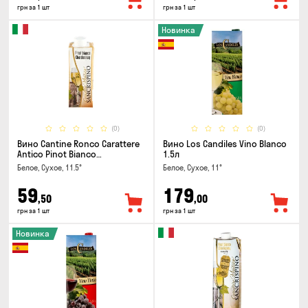
грн за 1 шт
грн за 1 шт
Новинка
(0)
(0)
Вино Cantine Ronco Carattere
Вино Los Candiles Vino Blanco
Antico Pinot Bianco
1.5л
Chardonnay Rubicone IGT 0.25л
Белое, Сухое, 11.5°
Белое, Сухое, 11°
59
179
,50
,00
грн за 1 шт
грн за 1 шт
Новинка