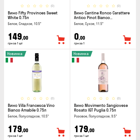
(0)
(0)
Вино Fifty Provinces Sweet
Вино Cantine Ronco Carattere
White 0.75л
Antico Pinot Bianco
Chardonnay Rubicone IGT 0.25л
Белое, Сладкое, 10.5°
Белое, Сухое, 11.5°
149
0
,00
,00
грн за 1 шт
грн за 1
Новинка
Новинка
(0)
(0)
Вино Villa Francesca Vino
Вино Movimento Sangiovese
Bianco Amabile 0.75л
Rosato IGT Puglia 0.75л
Белое, Полусладкое, 10.5°
Розовое, Полусладкое, 9.5°
179
179
,00
,00
грн за 1 шт
грн за 1 шт