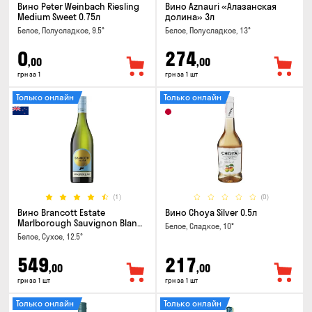
Вино Peter Weinbach Riesling
Вино Aznauri «Алазанская
Medium Sweet 0.75л
долина» 3л
Белое, Полусладкое, 9.5°
Белое, Полусладкое, 13°
0
274
,00
,00
грн за 1
грн за 1 шт
Только онлайн
Только онлайн
(1)
(0)
Вино Brancott Estate
Вино Choya Silver 0.5л
Marlborough Sauvignon Blanc
Белое, Сладкое, 10°
0.75л
Белое, Сухое, 12.5°
549
217
,00
,00
грн за 1 шт
грн за 1 шт
Только онлайн
Только онлайн