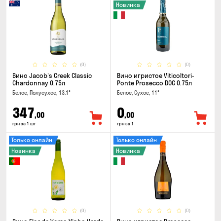
Новинка
(0)
(0)
Вино Jacob's Creek Classic
Вино игристое Viticoltori-
Chardonnay 0.75л
Ponte Prosecco DOC 0.75л
Белое, Полусухое, 13.1°
Белое, Сухое, 11°
347
0
,00
,00
грн за 1 шт
грн за 1
Только онлайн
Только онлайн
Новинка
Новинка
(0)
(0)