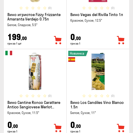
(0)
(0)
Вино игристое Fizzy Frizzante
Вино Vegas del Rivilla Tinto 1л
Amaranta Verdejo 0.75л
Красное, Сухое, 12.5°
Белое, Сладкое, 5.5°
199
0
,00
,00
грн за 1 шт
грн за 1
Новинка
(0)
(0)
Вино Cantine Ronco Carattere
Вино Los Candiles Vino Blanco
Antico Sangiovese Merlot
1.5л
Rubicone IGT 1л
Красное, Сухое, 11.5°
Белое, Сухое, 11°
0
0
,00
,00
грн за 1
грн за 1