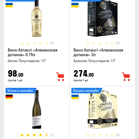
(0)
(0)
Вино Aznauri «Алазанская
Вино Aznauri «Алазанская
долина» 0.75л
долина» 3л
Белое, Полусладкое, 13°
Красное, Полусладкое, 13°
98
274
,00
,00
грн за 1 шт
грн за 1 шт
Только онлайн
Только онлайн
(1)
(0)