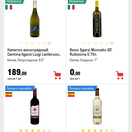
Новинка
Новинка
(0)
(0)
Напиток виноградный
Вино Sgarzi Moscato IGT
Cantine Sgarzi Luigi Lambrusco
Rubicone 0.75л
IGT Emilia Bianca Frizziante
Белое, Полусладкое, 6.5°
Белое, Сладкое, 7°
0.75л
189
0
,00
,00
грн за 1 шт
грн за 1
Только онлайн
Только онлайн
(1)
(1)