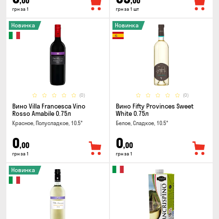
,00
,00
грн за 1
грн за 1 шт
Новинка
Новинка
(0)
(0)
Вино Villa Francesca Vino
Вино Fifty Provinces Sweet
Rosso Amabile 0.75л
White 0.75л
Красное, Полусладкое, 10.5°
Белое, Сладкое, 10.5°
0
0
,00
,00
грн за 1
грн за 1
Новинка