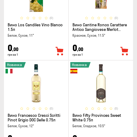
(0)
(0)
Вино Los Candiles Vino Blanco
Вино Cantine Ronco Carattere
1.5л
Antico Sangiovese Merlot
Rubicone IGT 0.25л
Белое, Сухое, 11°
Красное, Сухое, 11.5°
0
0
,00
,00
грн за 1
грн за 1
Новинка
Новинка
(0)
(0)
Вино Francesco Cresci Scritti
Вино Fifty Provinces Sweet
Pinot Grigio DOC Delle 0.75л
White 0.75л
Белое, Сухое, 12°
Белое, Сладкое, 10.5°