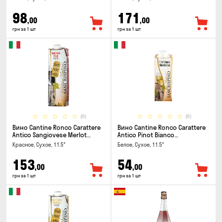
98
171
,00
,00
грн за 1 шт
грн за 1 шт
(0)
(0)
Вино Cantine Ronco Carattere
Вино Cantine Ronco Carattere
Antico Sangiovese Merlot
Antico Pinot Bianco
Rubicone IGT 1л
Chardonnay Rubicone IGT 0.25л
Красное, Сухое, 11.5°
Белое, Сухое, 11.5°
153
54
,00
,00
грн за 1 шт
грн за 1 шт