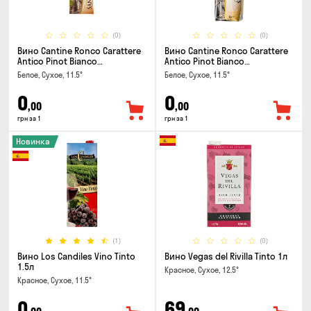
(0)
(0)
Вино Cantine Ronco Carattere
Вино Cantine Ronco Carattere
Antico Pinot Bianco
Antico Pinot Bianco
Chardonnay Rubicone IGT 0.25л
Chardonnay Rubicone IGT 1л
Белое, Сухое, 11.5°
Белое, Сухое, 11.5°
0
0
,00
,00
грн за 1
грн за 1
Новинка
(1)
(0)
Вино Los Candiles Vino Tinto
Вино Vegas del Rivilla Tinto 1л
1.5л
Красное, Сухое, 12.5°
Красное, Сухое, 11.5°
0
69