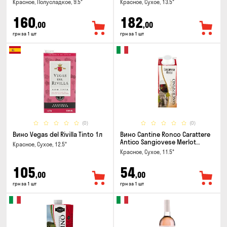
Красное, Полусладкое, 9.5°
Красное, Сухое, 13.5°
160
182
,00
,00
грн за 1 шт
грн за 1 шт
(0)
(0)
Вино Vegas del Rivilla Tinto 1л
Вино Cantine Ronco Carattere
Antico Sangiovese Merlot
Красное, Сухое, 12.5°
Rubicone IGT 0.25л
Красное, Сухое, 11.5°
105
54
,00
,00
грн за 1 шт
грн за 1 шт