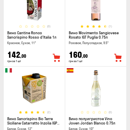
(0)
(1)
Вино Cantine Ronco
Вино Movimento Sangiovese
Sancrispino Rosso d'Italia 1л
Rosato IGT Puglia 0.75л
Красное, Сухое, 11°
Розовое, Полусладкое, 9.5°
142
160
,00
,00
грн за 1 шт
грн за 1 шт
(2)
(0)
Вино Sancrispino Bio Terre
Вино полуигристое Vino
Siciliane Catarratto Inzolia IGP
Joven Jordan Blanco 0.75л
0.5л
Белое, Сухое, 12°
Белое, Сухое, 10°