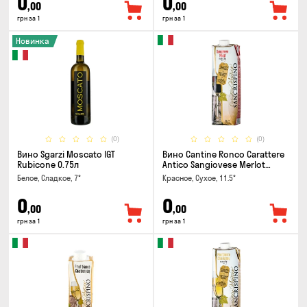
0
0
,00
,00
грн за 1
грн за 1
Новинка
(0)
(0)
Вино Sgarzi Moscato IGT
Вино Cantine Ronco Carattere
Rubicone 0.75л
Antico Sangiovese Merlot
Rubicone IGT 1л
Белое, Сладкое, 7°
Красное, Сухое, 11.5°
0
0
,00
,00
грн за 1
грн за 1