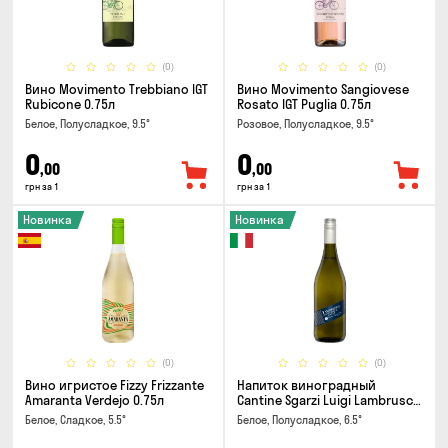
(0)
(0)
Вино Movimento Trebbiano IGT
Вино Movimento Sangiovese
Rubicone 0.75л
Rosato IGT Puglia 0.75л
Белое, Полусладкое, 9.5°
Розовое, Полусладкое, 9.5°
0
0
,00
,00
грн за 1
грн за 1
Новинка
Новинка
(0)
(0)
Вино игристое Fizzy Frizzante
Напиток виноградный
Amaranta Verdejo 0.75л
Cantine Sgarzi Luigi Lambrusco
IGT Emilia Bianca Frizziante
Белое, Сладкое, 5.5°
Белое, Полусладкое, 6.5°
0.75л