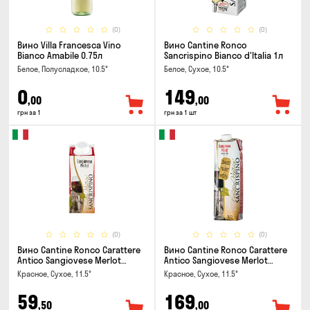
(0)
(0)
Вино Villa Francesca Vino
Вино Cantine Ronco
Bianco Amabile 0.75л
Sancrispino Bianco d'Italia 1л
Белое, Полусладкое, 10.5°
Белое, Сухое, 10.5°
0
149
,00
,00
грн за 1
грн за 1 шт
(0)
(0)
Вино Cantine Ronco Carattere
Вино Cantine Ronco Carattere
Antico Sangiovese Merlot
Antico Sangiovese Merlot
Rubicone IGT 0.25л
Rubicone IGT 1л
Красное, Сухое, 11.5°
Красное, Сухое, 11.5°
59
169
,50
,00