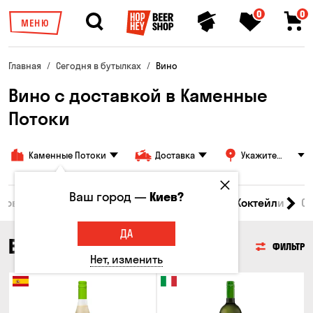
0
0
МЕНЮ
Главная
Сегодня в бутылках
Вино
Вино с доставкой в Каменные
Потоки
Каменные Потоки
Доставка
Укажите
адрес
Ваш город —
Киев?
 товары
Пиво
Сидр
Вино
Виски
Коктейли
С
ДА
ВИНО
ФИЛЬТР
Нет, изменить