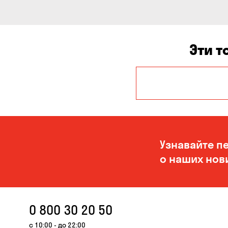
Эти т
Авангард
Бережинка
Великая
Северинка
Узнавайте п
Вольное
о наших нов
Гора
Дмитровка
0 800 30 20 50
Ирпень
с 10:00 - до 22:00