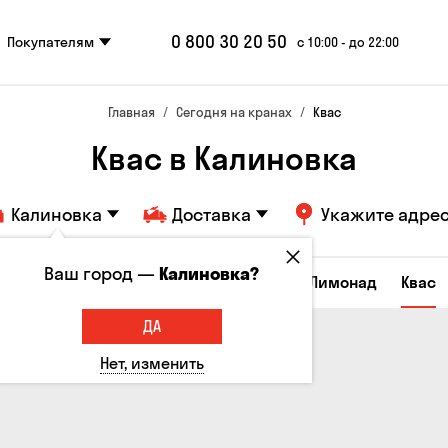
0 800 30 20 50
Покупателям
с 10:00 - до 22:00
Главная
Сегодня на кранах
Квас
Квас в Калиновка
Калиновка
Доставка
Укажите адре
Ваш город —
Калиновка?
Все товары
Пиво
Сидр
Вино
Лимонад
Квас
ДА
Нет, изменить