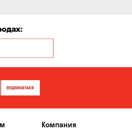
родах:
Белогородка
Буча
Вольная
Терешковка
ПОДПИСАТЬСЯ
Гнедин
Гостомель
Запорожье
ям
Компания
Катериновка