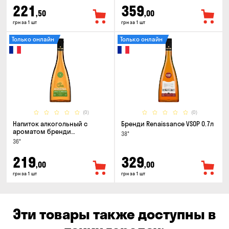
221
359
,50
,00
грн за 1 шт
грн за 1 шт
Только онлайн
Только онлайн
(0)
(0)
Напиток алкогольный с
Бренди Renaissance VSOP 0.7л
ароматом бренди
38°
Renaissance Cinamon & Apple
36°
0.5л
219
329
,00
,00
грн за 1 шт
грн за 1 шт
Эти товары также доступны в