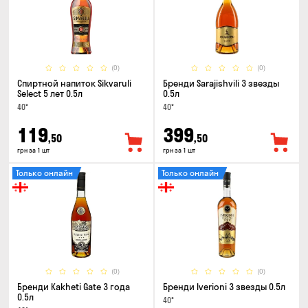
(0)
(0)
Спиртной напиток Sikvaruli
Бренди Sarajishvili 3 звезды
Select 5 лет 0.5л
0.5л
40°
40°
119
399
,50
,50
грн за 1 шт
грн за 1 шт
Только онлайн
Только онлайн
(0)
(0)
Бренди Kakheti Gate 3 года
Бренди Iverioni 3 звезды 0.5л
0.5л
40°