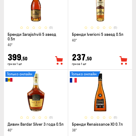
(0)
(0)
Бренди Sarajishvili 5 звезд
Бренди Iverioni 5 звезд 0.5л
0.5л
40°
40°
399
237
,50
,50
грн за 1 шт
грн за 1 шт
Только онлайн
Только онлайн
(0)
(0)
Дивин Bardar Silver 3 года 0.5л
Бренди Renaissance XO 0.7л
40°
38°