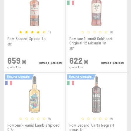
(1)
(0)
Ром Bacardi Spiced 1л
Ромовий напій Oakheart
Original 12 місяців 1л
40°
35°
659
622
,00
,00
Немає в наявності
Немає в наявності
грн за 1 шт
грн за 1 шт
Тільки онлайн
Тільки онлайн
(0)
(0)
Ромовий напій Lamb's Spiced
Ром Bacardi Carta Negra 4
0.7л
роки 1л