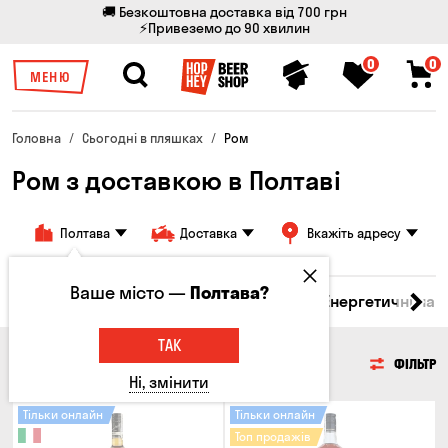
🚚 Безкоштовна доставка від 700 грн
⚡Привеземо до 90 хвилин
0
0
МЕНЮ
Головна
Сьогодні в пляшках
Ром
Ром з доставкою в Полтаві
Полтава
Доставка
Вкажіть адресу
Ваше місто —
Полтава?
 бренді
Джин
Текіла
Ром
Вода
Енергетичні нап
ТАК
РОМ
ФІЛЬТР
Ні, змінити
Тільки онлайн
Тільки онлайн
Топ продажів