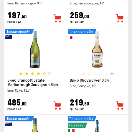
Біле, Напівсолодке, 9.5°
Біле, Напівсолодке, 13°
197
259
,50
,00
грн за 1 шт
грн за 1 шт
Тільки онлайн
Тільки онлайн
(1)
(0)
Вино Brancott Estate
Вино Choya Silver 0.5л
Marlborough Sauvignon Blanc
Біле, Солодке, 10°
0.75л
Біле, Сухе, 12.5°
485
219
,00
,50
грн за 1 шт
грн за 1 шт
Тільки онлайн
Тільки онлайн
Новинка