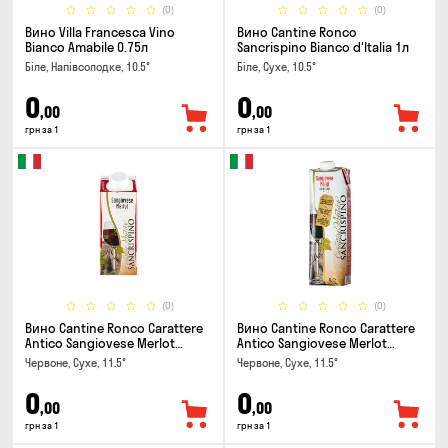
(0)
(0)
Вино Villa Francesca Vino
Вино Cantine Ronco
Bianco Amabile 0.75л
Sancrispino Bianco d'Italia 1л
Біле, Напівсолодке, 10.5°
Біле, Сухе, 10.5°
0
0
,00
,00
грн за 1
грн за 1
(0)
(0)
Вино Cantine Ronco Carattere
Вино Cantine Ronco Carattere
Antico Sangiovese Merlot
Antico Sangiovese Merlot
Rubicone IGT 0.25л
Rubicone IGT 1л
Червоне, Сухе, 11.5°
Червоне, Сухе, 11.5°
0
0
,00
,00
грн за 1
грн за 1