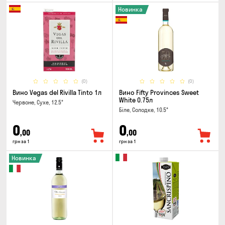
Новинка
(0)
(0)
Вино Vegas del Rivilla Tinto 1л
Вино Fifty Provinces Sweet
White 0.75л
Червоне, Сухе, 12.5°
Біле, Солодке, 10.5°
0
0
,00
,00
грн за 1
грн за 1
Новинка