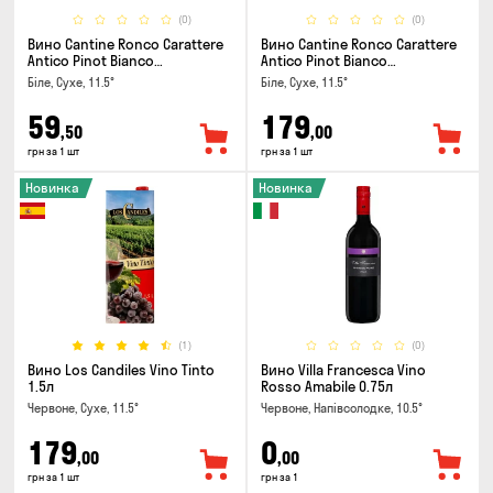
(0)
(0)
Вино Cantine Ronco Carattere
Вино Cantine Ronco Carattere
Antico Pinot Bianco
Antico Pinot Bianco
Chardonnay Rubicone IGT 0.25л
Chardonnay Rubicone IGT 1л
Біле, Сухе, 11.5°
Біле, Сухе, 11.5°
59
179
,50
,00
грн за 1 шт
грн за 1 шт
Новинка
Новинка
(1)
(0)
Вино Los Candiles Vino Tinto
Вино Villa Francesca Vino
1.5л
Rosso Amabile 0.75л
Червоне, Сухе, 11.5°
Червоне, Напівсолодке, 10.5°
179
0
,00
,00
грн за 1 шт
грн за 1