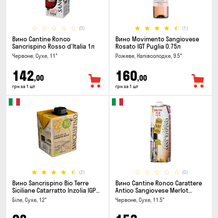
(0)
(1)
Вино Cantine Ronco
Вино Movimento Sangiovese
Sancrispino Rosso d'Italia 1л
Rosato IGT Puglia 0.75л
Червоне, Сухе, 11°
Рожеве, Напівсолодке, 9.5°
142
160
,00
,00
грн за 1 шт
грн за 1 шт
(2)
(0)
Вино Sancrispino Bio Terre
Вино Cantine Ronco Carattere
Siciliane Catarratto Inzolia IGP
Antico Sangiovese Merlot
0.5л
Rubicone IGT 1л
Біле, Сухе, 12°
Червоне, Сухе, 11.5°