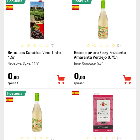
Новинка
Новинка
(0)
(0)
Вино Los Candiles Vino Tinto
Вино ігристе Fizzy Frizzante
1.5л
Amaranta Verdejo 0.75л
Червоне, Сухе, 11.5°
Біле, Солодке, 5.5°
0
0
,00
,00
грн за 1
грн за 1
Новинка
(0)
(0)