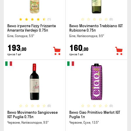
(1)
(0)
Вино ігристе Fizzy Frizzante
Вино Movimento Trebbiano IGT
Amaranta Verdejo 0.75л
Rubicone 0.75л
Біле, Солодке, 5.5°
Біле, Напівсолодке, 9.5°
193
160
,00
,00
грн за 1 шт
грн за 1 шт
(0)
(0)
Вино Movimento Sangiovese
Вино Ciao Primitivo Merlot IGT
IGT Puglia 0.75л
Puglia 1л
Червоне, Напівсолодке, 9.5°
Червоне, Сухе, 13.5°