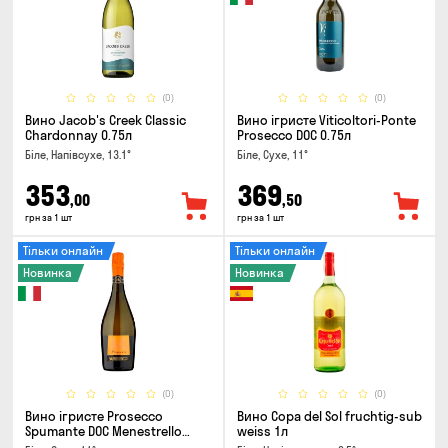
(0)
(0)
Вино Jacob's Creek Classic
Вино ігристе Viticoltori-Ponte
Chardonnay 0.75л
Prosecco DOC 0.75л
Біле, Напівсухе, 13.1°
Біле, Сухе, 11°
353
369
,00
,50
грн за 1 шт
грн за 1 шт
Тільки онлайн
Тільки онлайн
Новинка
Новинка
(0)
(0)
Вино ігристе Prosecco
Вино Copa del Sol fruchtig-sub
Spumante DOC Menestrello
weiss 1л
0.75л