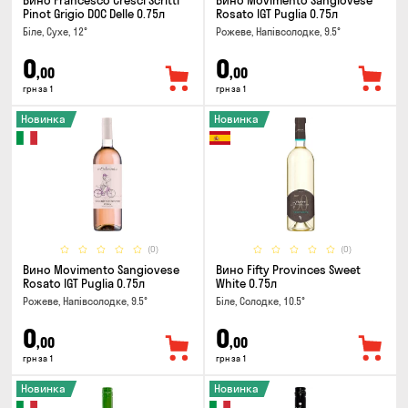
Вино Francesco Cresci Scritti
Вино Movimento Sangiovese
Pinot Grigio DOC Delle 0.75л
Rosato IGT Puglia 0.75л
Біле, Сухе, 12°
Рожеве, Напівсолодке, 9.5°
0
0
,00
,00
грн за 1
грн за 1
Новинка
Новинка
(0)
(0)
Вино Movimento Sangiovese
Вино Fifty Provinces Sweet
Rosato IGT Puglia 0.75л
White 0.75л
Рожеве, Напівсолодке, 9.5°
Біле, Солодке, 10.5°
0
0
,00
,00
грн за 1
грн за 1
Новинка
Новинка