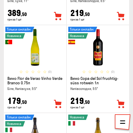
Біле, Сухе, 11°
Біле, Напівсолодке, 9.5°
389
219
,50
,50
грн за 1 шт
грн за 1 шт
Тільки онлайн
Тільки онлайн
Новинка
Новинка
(0)
(0)
Вино Flor de Verao Vinho Verde
Вино Copa del Sol fruchtig-
Branco 0.75л
süss rotwein 1л
Біле, Напівсухе, 9.5°
Напівсолодке, 9.5°
179
219
,50
,50
грн за 1 шт
грн за 1 шт
Тільки онлайн
Новинка
Новинка