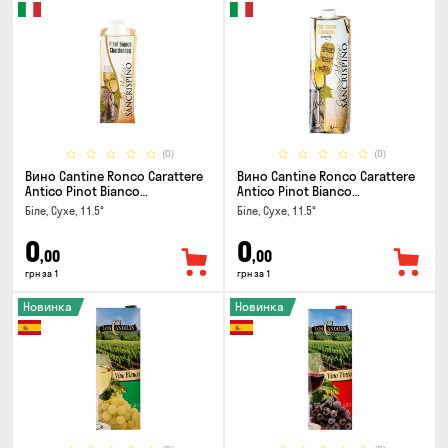
(0)
(0)
Вино Cantine Ronco Carattere
Вино Cantine Ronco Carattere
Antico Pinot Bianco
Antico Pinot Bianco
Chardonnay Rubicone IGT 0.25л
Chardonnay Rubicone IGT 1л
Біле, Сухе, 11.5°
Біле, Сухе, 11.5°
0
0
,00
,00
грн за 1
грн за 1
Новинка
Новинка