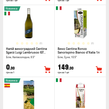
грн за 1 шт
грн за 1 шт
Новинка
(0)
(0)
Напій виноградний Cantine
Вино Cantine Ronco
Sgarzi Luigi Lambrusco IGT
Sancrispino Bianco d'Italia 1л
Emilia Bianca Frizziante 0.75л
Біле, Напівсолодке, 6.5°
Біле, Сухе, 10.5°
0
149
,00
,00
грн за 1
грн за 1 шт
Новинка