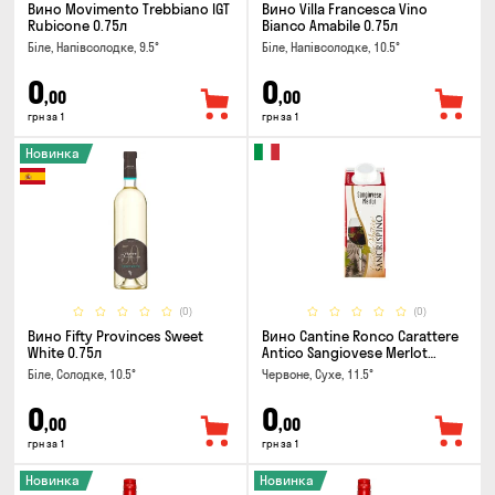
Вино Movimento Trebbiano IGT
Вино Villa Francesca Vino
Rubicone 0.75л
Bianco Amabile 0.75л
Біле, Напівсолодке, 9.5°
Біле, Напівсолодке, 10.5°
0
0
,00
,00
грн за 1
грн за 1
Новинка
(0)
(0)
Вино Fifty Provinces Sweet
Вино Cantine Ronco Carattere
White 0.75л
Antico Sangiovese Merlot
Rubicone IGT 0.25л
Біле, Солодке, 10.5°
Червоне, Сухе, 11.5°
0
0
,00
,00
грн за 1
грн за 1
Новинка
Новинка