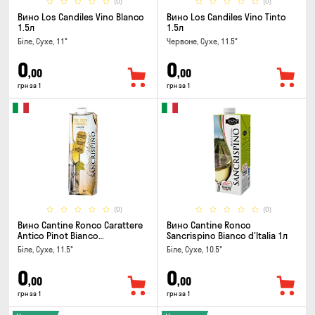
(0)
(0)
Вино Los Candiles Vino Blanco
Вино Los Candiles Vino Tinto
1.5л
1.5л
Біле, Сухе, 11°
Червоне, Сухе, 11.5°
0
0
,00
,00
грн за 1
грн за 1
(0)
(0)
Вино Cantine Ronco Carattere
Вино Cantine Ronco
Antico Pinot Bianco
Sancrispino Bianco d'Italia 1л
Chardonnay Rubicone IGT 1л
Біле, Сухе, 11.5°
Біле, Сухе, 10.5°
0
0
,00
,00
грн за 1
грн за 1