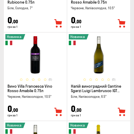
Rubicone 0.75л
Rosso Amabile 0.75л
Біле, Солодке, 7°
Червоне, Напівсолодке, 10.5°
0
0
,00
,00
грн за 1
грн за 1
Новинка
Новинка
(0)
(0)
Вино Villa Francesca Vino
Напій виноградний Cantine
Rosso Amabile 0.75л
Sgarzi Luigi Lambrusco IGT
Emilia Bianca Frizziante 0.75л
Червоне, Напівсолодке, 10.5°
Біле, Напівсолодке, 6.5°
0
0
,00
,00
грн за 1
грн за 1
Новинка
Новинка