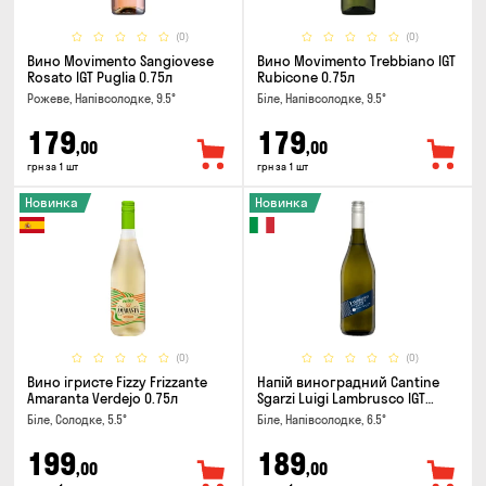
(0)
(0)
Вино Movimento Sangiovese
Вино Movimento Trebbiano IGT
Rosato IGT Puglia 0.75л
Rubicone 0.75л
Рожеве, Напівсолодке, 9.5°
Біле, Напівсолодке, 9.5°
179
179
,00
,00
грн за 1 шт
грн за 1 шт
Новинка
Новинка
(0)
(0)
Вино ігристе Fizzy Frizzante
Напій виноградний Cantine
Amaranta Verdejo 0.75л
Sgarzi Luigi Lambrusco IGT
Emilia Bianca Frizziante 0.75л
Біле, Солодке, 5.5°
Біле, Напівсолодке, 6.5°
199
189
,00
,00