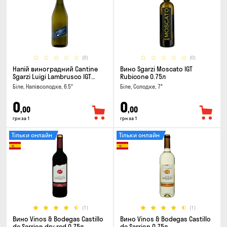
(0)
(0)
Напій виноградний Cantine
Вино Sgarzi Moscato IGT
Sgarzi Luigi Lambrusco IGT
Rubicone 0.75л
Emilia Bianca Frizziante 0.75л
Біле, Напівсолодке, 6.5°
Біле, Солодке, 7°
0
0
,00
,00
грн за 1
грн за 1
Тільки онлайн
Тільки онлайн
(1)
(1)
Вино Vinos & Bodegas Castillo
Вино Vinos & Bodegas Castillo
de Sarrion dry red 0.75л
de Sarrion 0.75л