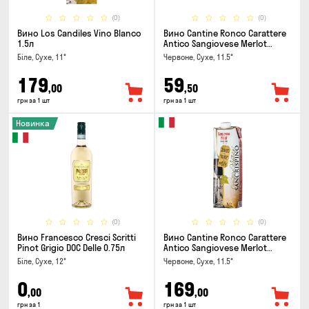
(0)
(0)
Вино Los Candiles Vino Blanco
Вино Cantine Ronco Carattere
1.5л
Antico Sangiovese Merlot
Rubicone IGT 0.25л
Біле, Сухе, 11°
Червоне, Сухе, 11.5°
179
59
,00
,50
грн за 1 шт
грн за 1 шт
Новинка
(0)
(0)
Вино Francesco Cresci Scritti
Вино Cantine Ronco Carattere
Pinot Grigio DOC Delle 0.75л
Antico Sangiovese Merlot
Rubicone IGT 1л
Біле, Сухе, 12°
Червоне, Сухе, 11.5°
0
169
,00
,00
грн за 1
грн за 1 шт