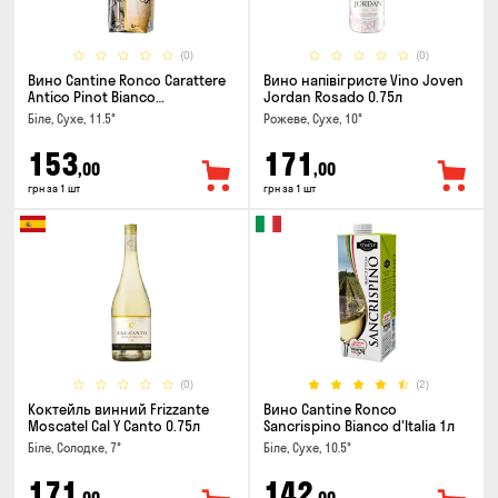
(0)
(0)
Вино Cantine Ronco Carattere
Вино напівігристе Vino Joven
Antico Pinot Bianco
Jordan Rosado 0.75л
Chardonnay Rubicone IGT 1л
Біле, Сухе, 11.5°
Рожеве, Сухе, 10°
153
171
,00
,00
грн за 1 шт
грн за 1 шт
(0)
(2)
Коктейль винний Frizzante
Вино Cantine Ronco
Moscatel Cal Y Canto 0.75л
Sancrispino Bianco d'Italia 1л
Біле, Солодке, 7°
Біле, Сухе, 10.5°
171
142