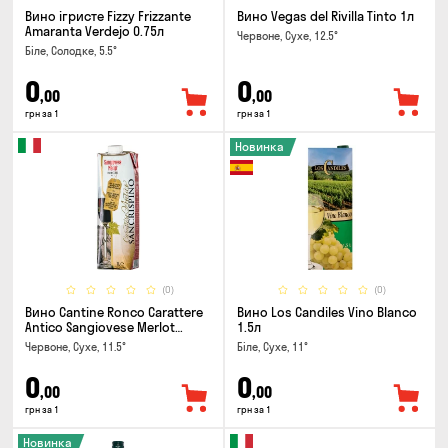
Вино ігристе Fizzy Frizzante
Вино Vegas del Rivilla Tinto 1л
Amaranta Verdejo 0.75л
Червоне, Сухе, 12.5°
Біле, Солодке, 5.5°
0
0
,00
,00
грн за 1
грн за 1
Новинка
(0)
(0)
Вино Cantine Ronco Carattere
Вино Los Candiles Vino Blanco
Antico Sangiovese Merlot
1.5л
Rubicone IGT 1л
Червоне, Сухе, 11.5°
Біле, Сухе, 11°
0
0
,00
,00
грн за 1
грн за 1
Новинка