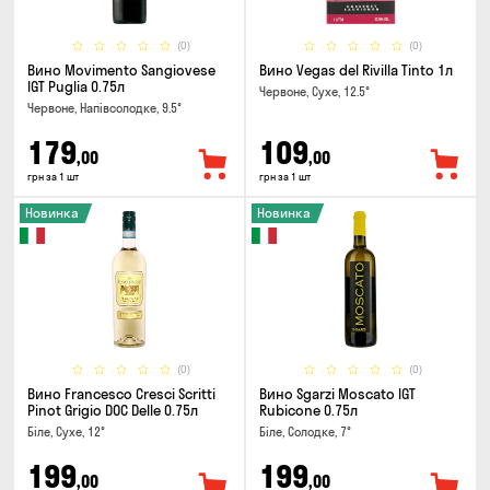
(0)
(0)
Вино Movimento Sangiovese
Вино Vegas del Rivilla Tinto 1л
IGT Puglia 0.75л
Червоне, Сухе, 12.5°
Червоне, Напівсолодке, 9.5°
179
109
,00
,00
грн за 1 шт
грн за 1 шт
Новинка
Новинка
(0)
(0)
Вино Francesco Cresci Scritti
Вино Sgarzi Moscato IGT
Pinot Grigio DOC Delle 0.75л
Rubicone 0.75л
Біле, Сухе, 12°
Біле, Солодке, 7°
199
199
,00
,00