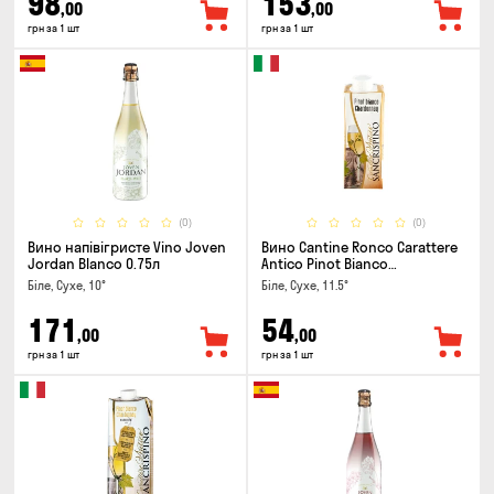
98
153
,00
,00
грн за 1 шт
грн за 1 шт
(0)
(0)
Вино напівігристе Vino Joven
Вино Cantine Ronco Carattere
Jordan Blanco 0.75л
Antico Pinot Bianco
Chardonnay Rubicone IGT 0.25л
Біле, Сухе, 10°
Біле, Сухе, 11.5°
171
54
,00
,00
грн за 1 шт
грн за 1 шт