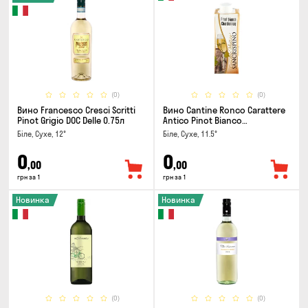
(0)
(0)
Вино Francesco Cresci Scritti
Вино Cantine Ronco Carattere
Pinot Grigio DOC Delle 0.75л
Antico Pinot Bianco
Chardonnay Rubicone IGT 0.25л
Біле, Сухе, 12°
Біле, Сухе, 11.5°
0
0
,00
,00
грн за 1
грн за 1
Новинка
Новинка
(0)
(0)