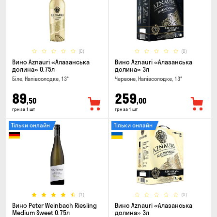
(0)
(0)
Вино Aznauri «Алазанська
Вино Aznauri «Алазанська
долина» 0.75л
долина» 3л
Біле, Напівсолодке, 13°
Червоне, Напівсолодке, 13°
89
259
,50
,00
грн за 1 шт
грн за 1 шт
Тільки онлайн
Тільки онлайн
(1)
(0)
Вино Peter Weinbach Riesling
Вино Aznauri «Алазанська
Medium Sweet 0.75л
долина» 3л