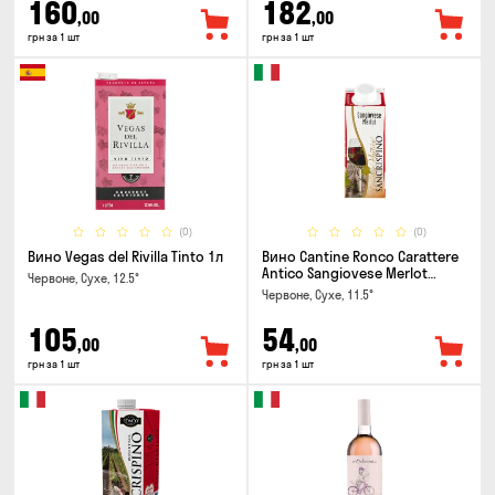
160
182
,00
,00
грн за 1 шт
грн за 1 шт
(0)
(0)
Вино Vegas del Rivilla Tinto 1л
Вино Cantine Ronco Carattere
Antico Sangiovese Merlot
Червоне, Сухе, 12.5°
Rubicone IGT 0.25л
Червоне, Сухе, 11.5°
105
54
,00
,00
грн за 1 шт
грн за 1 шт