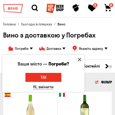
0
0
МЕНЮ
Головна
Сьогодні в пляшках
Вино
Вино з доставкою у Погребах
Погреби
Доставка
Вкажіть адресу
Ваше місто —
Погреби?
і товари
Пиво
Сидр
Вино
Віскі
Коктейлі
Горі
ТАК
ВИНО
ФІЛЬТР
Ні, змінити