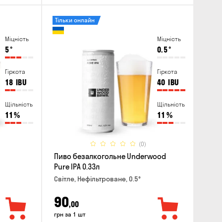
Тільки онлайн
Міцність
Міцність
5
°
0.5
°
Гіркота
Гіркота
18
IBU
40
IBU
Щільність
Щільність
11
%
11
%
(0)
Пиво безалкогольне Underwood
Pure IPA 0.33л
Світле, Нефільтроване, 0.5°
90
,00
грн за 1 шт