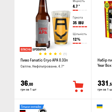
Міцність
4.7
°
Гіркота
35
IBU
Щільність
12
%
(1)
Пиво Fanatic Cryo APA 0.33л
Набір п
Year Box
Світле, Нефільтроване, 4.7°
36
331
,00
,5
грн за 1 шт
грн за 1 ш
Тільки онлайн