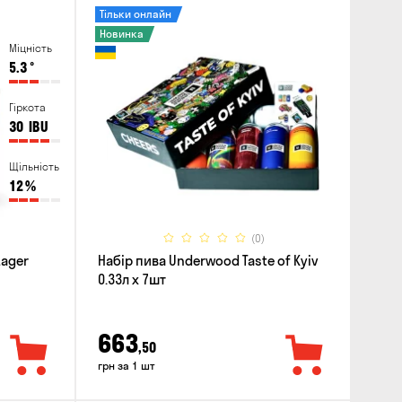
Тільки онлайн
Новинка
Міцність
5.3
°
Гіркота
30
IBU
Щільність
12
%
(0)
Lager
Набір пива Underwood Taste of Kyiv
0.33л x 7шт
663
,50
грн за 1 шт