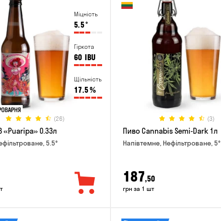
Міцність
5.5
°
Гіркота
60
IBU
Щільність
17.5
%
(26)
(3)
 «Puaripa» 0.33л
Пиво Cannabis Semi-Dark 1л
ефільтроване, 5.5°
Напівтемне, Нефільтроване, 5°
187
,50
т
грн за 1 шт