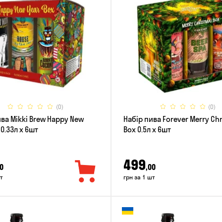
(0)
(0)
ива Mikki Brew Happy New
Набір пива Forever Merry Ch
 0.33л x 6шт
Box 0.5л x 6шт
499
0
,00
т
грн за 1 шт