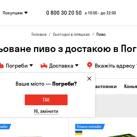
0 800 30 20 50
Покупцям
з 10:00 - до 22:00
Головна
Сьогодні в пляшках
Пиво
ьоване пиво з достакою в По
Погреби
Доставка
Вкажіть адресу
Ваше місто —
Погреби?
октейлі
Горілка
Соджу
Лікери та настоянки
Конья
ТАК
Ні, змінити
лайн
Тільки онлайн