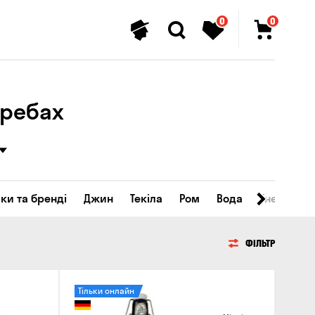
0
0
гребах
ки та бренді
Джин
Текіла
Ром
Вода
Енергетичн
ФІЛЬТР
Тільки онлайн