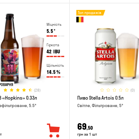
Топ продажів
Міцність
5.5
°
Гіркота
42
IBU
Щільність
14.5
%
(28)
(0)
B «Hopkins» 0.33л
Пиво Stella Artois 0.5л
ефільтроване, 5.5°
Світле, Фільтроване, 5°
69
,50
т
грн за 1 шт