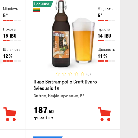
Новинка
Міцність
Міцність
5
°
5
°
Гіркота
Гіркота
15
IBU
14
IBU
Щільність
Щільність
12
%
11
%
(0)
Пиво Bistrampolio Craft Dvaro
Sviesusis 1л
Світле, Нефільтроване, 5°
187
,50
грн за 1 шт