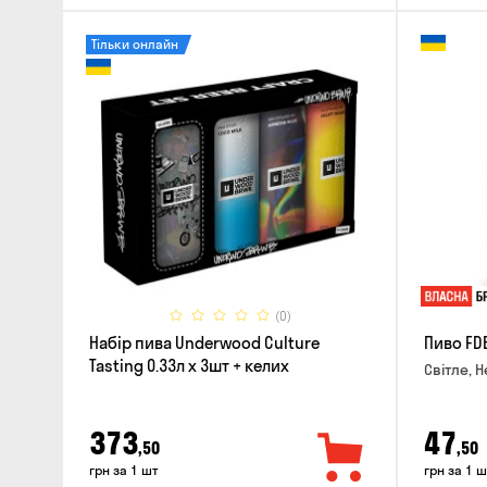
Тільки онлайн
(0)
Набір пива Underwood Culture
Пиво FD
Tasting 0.33л x 3шт + келих
Світле, Н
373
47
,50
,50
грн за 1 шт
грн за 1 ш