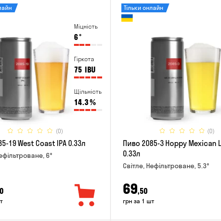
лайн
Тільки онлайн
Міцність
6
°
Гіркота
75
IBU
Щільність
14.3
%
(0)
(0)
5-19 West Coast IPA 0.33л
Пиво 2085-3 Hoppy Mexican 
0.33л
Нефільтроване, 6°
Світле, Нефільтроване, 5.3°
69
0
,50
т
грн за 1 шт