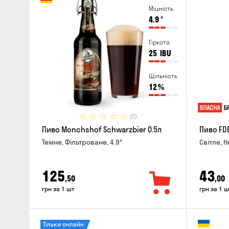
Міцність
4.9
°
Гіркота
25
IBU
Щільність
12
%
(0)
Пиво Monchshof Schwarzbier 0.5л
Пиво FDB
Темне, Фільтроване, 4.9°
Світле, Н
125
43
,50
,00
грн за 1 шт
грн за 1 ш
Тільки онлайн