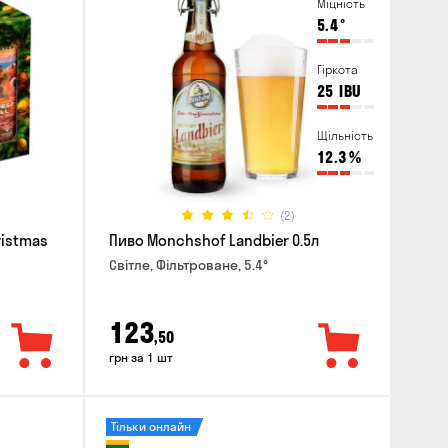
Міцність
5.4
°
Гіркота
25
IBU
Щільність
12.3
%
(2)
ristmas
Пиво Monchshof Landbier 0.5л
Світле, Фільтроване, 5.4°
123
,50
грн за 1 шт
Тільки онлайн