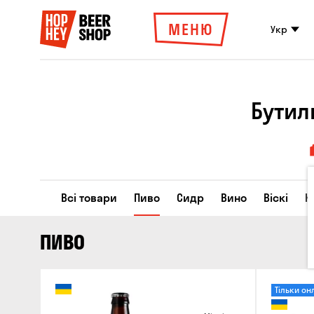
МЕНЮ
Укр
Бутил
Всі товари
Пиво
Сидр
Вино
Віскі
К
ПИВО
Тільки он