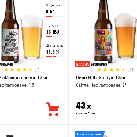
Міцність
4.5
°
Гіркота
13
IBU
Щільність
11.5
%
(2)
(30)
 «Mexican beer» 0.33л
Пиво FDB «Goldy» 0.33л
ефільтроване, 4.5°
Світле, Нефільтроване, 7°
43
,00
т
грн за 1 шт
Тільки онлайн