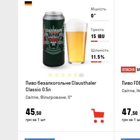
Міцність
0
°
Гіркота
15
IBU
Щільність
11.5
%
(0)
Пиво безалкогольне Clausthaler
Пиво FDB
Classic 0.5л
Світле, Н
Світле, Фільтроване, 0°
45
47
,50
,50
грн за 1 шт
грн за 1 ш