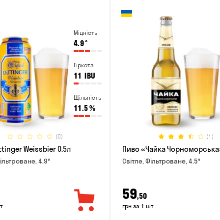
Міцність
4.9
°
Гіркота
11
IBU
Щільність
11.5
%
(0)
(1)
tinger Weissbier 0.5л
Пиво «Чайка Чорноморська»
ільтроване, 4.9°
Світле, Фільтроване, 4.5°
59
,50
т
грн за 1 шт