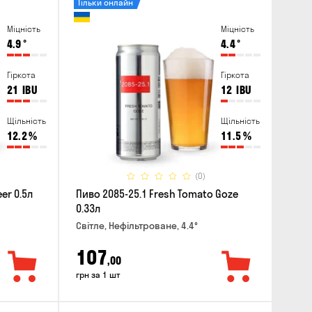
Тільки онлайн
Міцність
Міцність
4.9
°
4.4
°
Гіркота
Гіркота
21
IBU
12
IBU
Щільність
Щільність
12.2
%
11.5
%
(0)
er 0.5л
Пиво 2085-25.1 Fresh Tomato Goze
0.33л
Світле, Нефільтроване, 4.4°
107
,00
грн за 1 шт