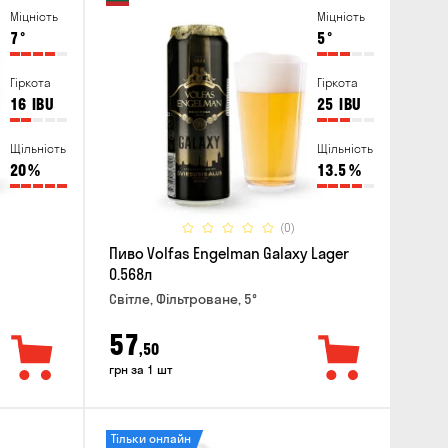
Міцність
Міцність
7
°
5
°
Гіркота
Гіркота
16
IBU
25
IBU
Щільність
Щільність
20
%
13.5
%
(0)
Пиво Volfas Engelman Galaxy Lager
0.568л
Світле, Фільтроване, 5°
57
,50
грн за 1 шт
Тільки онлайн