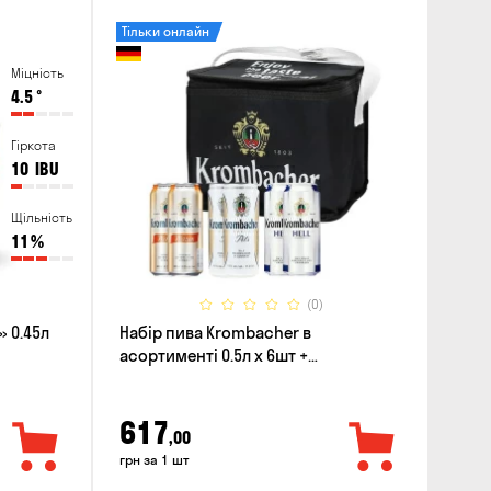
Тільки онлайн
Міцність
4.5
°
Гіркота
10
IBU
Щільність
11
%
(0)
 0.45л
Набір пива Krombacher в
асортименті 0.5л х 6шт +
термосумка
617
,00
грн за 1 шт