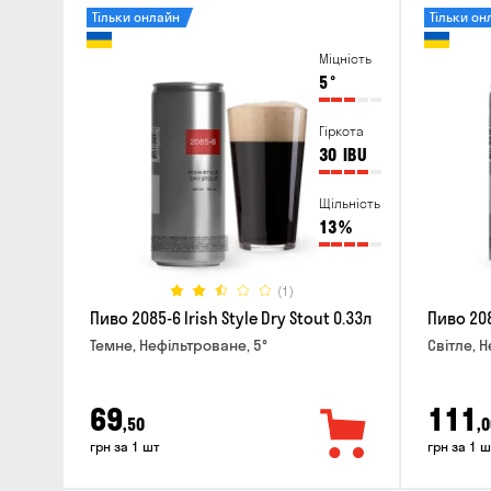
Тільки онлайн
Тільки он
Міцність
5
°
Гіркота
30
IBU
Щільність
13
%
(1)
Пиво 2085-6 Irish Style Dry Stout 0.33л
Пиво 208
Темне, Нефільтроване, 5°
Світле, 
69
111
,50
,0
грн за 1 шт
грн за 1 ш