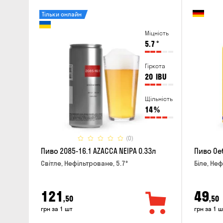
Тільки онлайн
Міцність
5.7
°
Гіркота
20
IBU
Щільність
14
%
(0)
Пиво 2085-16.1 AZACCA NEIPA 0.33л
Пиво Oet
Світле, Нефільтроване, 5.7°
Біле, Неф
121
49
,50
,50
грн за 1 шт
грн за 1 ш