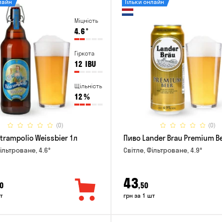
лайн
Тільки онлайн
Міцність
4.6
°
Гіркота
12
IBU
Щільність
12
%
(0)
(0)
trampolio Weissbier 1л
Пиво Lander Brau Premium Be
ільтроване, 4.6°
Світле, Фільтроване, 4.9°
43
0
,50
т
грн за 1 шт