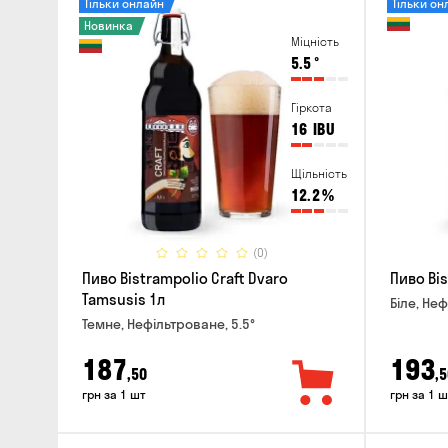
Тільки онлайн
Тільки он
Новинка
Міцність
5.5
°
Гіркота
16
IBU
Щільність
12.2
%
(0)
Пиво Bistrampolio Craft Dvaro
Пиво Bis
Tamsusis 1л
Біле, Неф
Темне, Нефільтроване, 5.5°
187
193
,50
,5
грн за 1 шт
грн за 1 ш