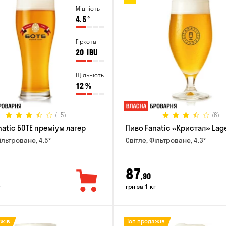
Міцність
4.5
°
Гіркота
20
IBU
Щільність
12
%
(15)
(6)
natic БОТЕ преміум лагер
Пиво Fanatic «Кристал» Lag
ільтроване, 4.5°
Світле, Фільтроване, 4.3°
87
,90
г
грн за 1 кг
ажів
Топ продажів