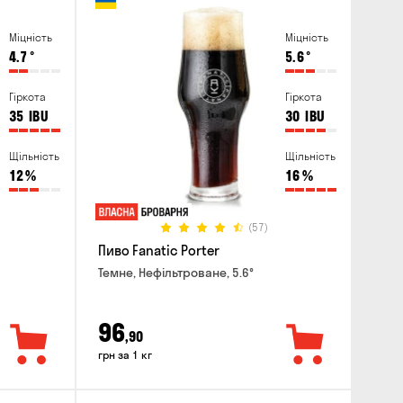
Міцність
Міцність
4.7
°
5.6
°
Гіркота
Гіркота
35
IBU
30
IBU
Щільність
Щільність
12
%
16
%
(57)
Пиво Fanatic Porter
Темне, Нефільтроване, 5.6°
96
,90
грн за 1 кг