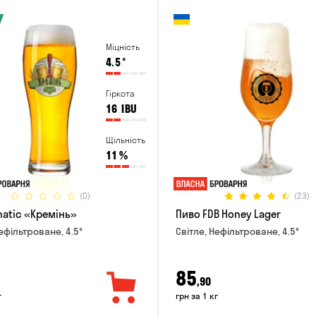
Міцність
4.5
°
Гіркота
16
IBU
Щільність
11
%
(0)
(23)
natic «Кремінь»
Пиво FDB Honey Lager
ефільтроване, 4.5°
Світле, Нефільтроване, 4.5°
85
,90
г
грн за 1 кг