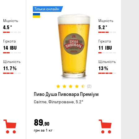
Тільки онлайн
Міцність
Міцність
4.5
°
5.2
°
Гіркота
Гіркота
14
IBU
11
IBU
Щільність
Щільність
11.7
%
13
%
(2)
Пиво Душа Пивовара Преміум
Світле, Фільтроване, 5.2°
89
,90
грн за 1 кг