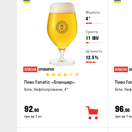
Міцність
4
°
Гіркота
11
IBU
Щільність
12.5
%
(8)
Пиво Fanatic «Бланшер»
Пиво Fan
Біле, Нефільтроване, 4°
Біле, Неф
92
96
,90
,90
грн за 1 кг
грн за 1 к