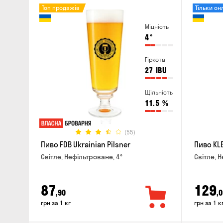
Топ продажів
Тільки он
Міцність
4
°
Гіркота
27
IBU
Щільність
11.5
%
(55)
Пиво FDB Ukrainian Pilsner
Пиво KLE
Світле, Нефільтроване, 4°
Світле, Н
87
129
,90
,0
грн за 1 кг
грн за 1 к