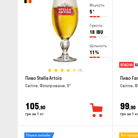
Міцність
5
°
Гіркота
18
IBU
Щільність
11
%
(4)
Пиво Stella Artois
Пиво Fa
Світле, Фільтроване, 5°
Світле, Ф
105
99
,90
,90
грн за 1 кг
грн за 1 к
Тільки онлайн
Топ прод