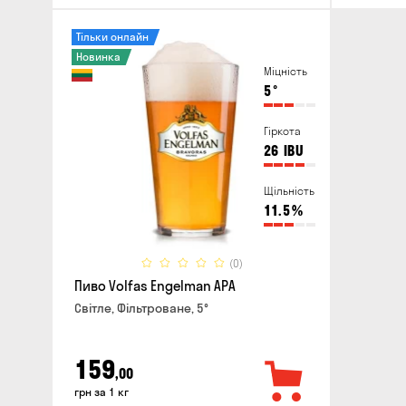
Тільки онлайн
Новинка
Міцність
5
°
Гіркота
26
IBU
Щільність
11.5
%
(0)
Пиво Volfas Engelman APA
Світле, Фільтроване, 5°
159
,00
грн за 1 кг