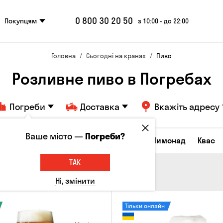
0 800 30 20 50
Покупцям
з 10:00 - до 22:00
Головна
Сьогодні на кранах
Пиво
Розливне пиво в Погребах
Погреби
Доставка
Вкажіть адресу
Ваше місто —
Погреби?
Всі товари
Пиво
Сидр
Вино
Лимонад
Квас
ТАК
Ні, змінити
Тільки онлайн