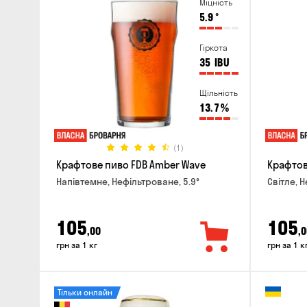
Міцність
5.9
°
Гіркота
35
IBU
Щільність
13.7
%
(1)
Крафтове пиво FDB Amber Wave
Крафтове
Напівтемне, Нефільтроване, 5.9°
Світле, 
105
105
,00
,0
грн за 1 кг
грн за 1 к
Тільки онлайн