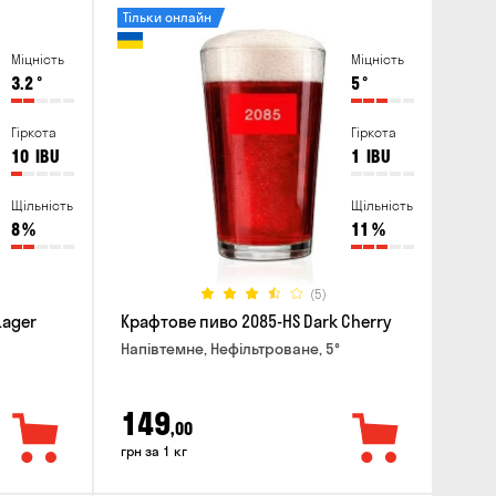
Тільки онлайн
Міцність
Міцність
3.2
°
5
°
Гіркота
Гіркота
10
IBU
1
IBU
Щільність
Щільність
8
%
11
%
(5)
Lager
Крафтове пиво 2085-HS Dark Cherry
Напівтемне, Нефільтроване, 5°
149
,00
грн за 1 кг