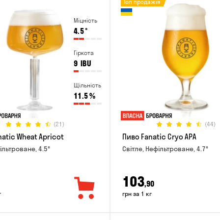
Топ продажів
Міцність
4.5
°
Гіркота
9
IBU
Щільність
11.5
%
(21)
(44)
atic Wheat Apricot
Пиво Fanatic Cryo APA
ільтроване, 4.5°
Світле, Нефільтроване, 4.7°
103
,90
г
грн за 1 кг