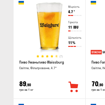
Міцність
4.7
°
Гіркота
11
IBU
Щільність
11
%
(7)
Пиво Уманьпиво Waissburg
Пиво Fa
Світле, Фільтроване, 4.7°
Світле, Н
89
70
,90
,90
грн за 1 кг
грн за 1 к