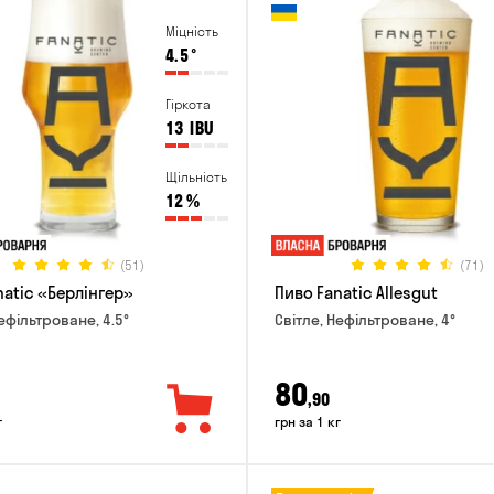
Міцність
4.5
°
Гіркота
13
IBU
Щільність
12
%
(51)
(71)
natic «Берлінгер»
Пиво Fanatic Allesgut
ефільтроване, 4.5°
Світле, Нефільтроване, 4°
80
,90
г
грн за 1 кг