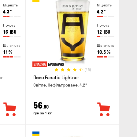
Міцність
Міцність
4.3
°
4.2
°
Гіркота
Гіркота
16
IBU
12
IBU
Щільність
Щільність
11
%
10.5
%
(45)
er
Пиво Fanatic Lightner
Світле, Нефільтроване, 4.2°
56
,90
грн за 1 кг