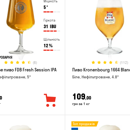
Міцність
5
°
Гіркота
31
IBU
Щільність
12
%
(6)
(112)
 пиво FDB Fresh Session IPA
Пиво Kronenbourg 1664 Blan
Нефільтроване, 5°
Біле, Нефільтроване, 4.8°
109
0
,00
г
грн за 1 кг
Топ продажів