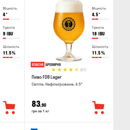
Міцність
Міцність
4
°
4.5
°
Гіркота
Гіркота
9
IBU
18
IBU
Щільність
Щільність
11.5
%
11.5
%
(57)
Пиво FDB Lager
Світле, Нефільтроване, 4.5°
83
,90
грн за 1 кг