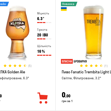
лайн
Новинка
Міцність
6.3
°
Гіркота
20
IBU
Щільність
16
%
(5)
(1)
ПКА Golden Ale
Пиво Fanatic Trembita Light 
ефільтроване, 6.3°
Світле, Фільтроване, 3.2°
0
0
,00
г
грн за 1