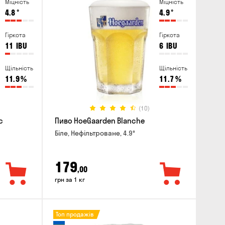
Міцність
Міцність
4.8
°
4.9
°
Гіркота
Гіркота
11
IBU
6
IBU
Щільність
Щільність
11.9
%
11.7
%
(10)
c
Пиво HoeGaarden Blanche
Біле, Нефільтроване, 4.9°
179
,00
грн за 1 кг
Топ продажів