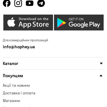
Горенка
Горішні Плавні
Гостомель
Дмитрівка
Дніпро
Зазим’є
Запоріжжя
Калинівка
Для комерційних пропозицій
Кам'янське
Кам'яні Потоки
info@hophey.ua
Карнаухівка
Катеринівка
Каталог
Келеберда
Київ
Клинці
Княжичі
Покупцям
Корсунці
Котівка
Акції та новини
Доставка і оплата
Коцюбинське
Кошари
Магазини
Красносілка
Кременчук