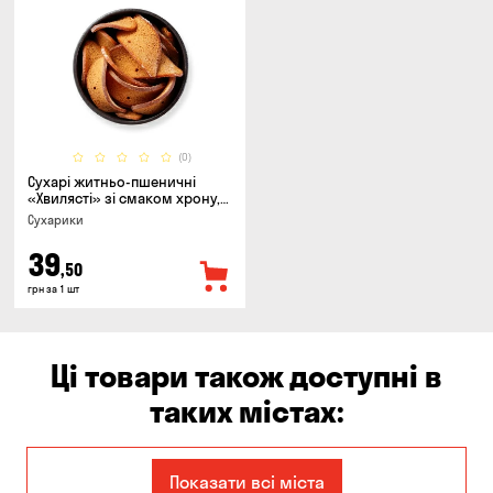
(0)
Сухарі житньо-пшеничні
«Хвилясті» зі смаком хрону,
75г
Сухарики
39
,50
грн за 1 шт
Ці товари також доступні в
таких містах:
Єлизаветівка
Ірпінь
Показати всі міста