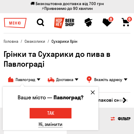
🚚 Безкоштовна доставка від 700 грн
⚡Привеземо до 90 хвилин
0
0
МЕНЮ
Головна
Смаколики
Сухарики Хрін
Грінки та Сухарики до пива в
Павлограді
Павлоград
Доставка
Вкажіть адресу
Ваше місто —
Павлоград?
Насіння
Чипси
Грінки та Сухарики
Злакові снеки
ТАК
ГРІНКИ ТА СУХАРИКИ
ФІЛЬТР
Ні, змінити