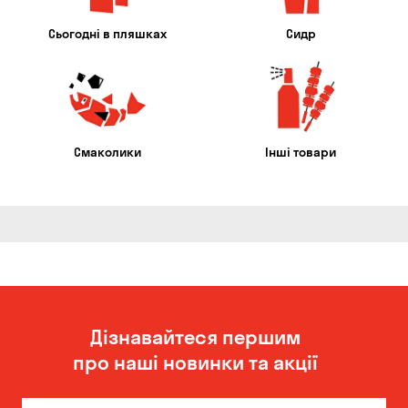
Сьогодні в пляшках
Сидр
Смаколики
Інші товари
Дізнавайтеся першим
про наші новинки та акції