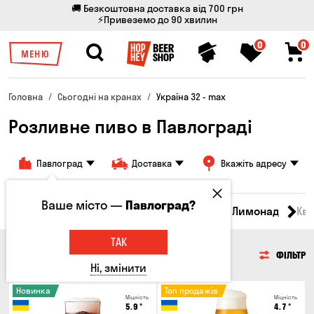
🚚 Безкоштовна доставка від 700 грн
⚡Привеземо до 90 хвилин
0
0
МЕНЮ
Головна
Сьогодні на кранах
Україна 32 - max
Розливне пиво в Павлограді
Павлоград
Доставка
Вкажіть адресу
Ваше місто —
Павлоград?
Всі товари
Пиво
Сидр
Вино
Лимонад
Кв
ТАК
ПИВО
ФІЛЬТР
Ні, змінити
Новинка
Топ продажів
Міцність
Міцність
5.9
°
4.7
°