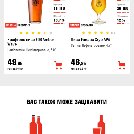
Гіркота
Гіркота
35
IBU
35
IBU
Щільність
Щільність
13.7
%
12
%
(2)
(44)
Крафтове пиво FDB Amber
Пиво Fanatic Cryo APA
Wave
Світле, Нефільтроване, 4.7°
Напівтемне, Нефільтроване, 5.9°
49
46
,95
,95
грн за 0.5 кг
грн за 0.5 кг
ВАС ТАКОЖ МОЖЕ ЗАЦІКАВИТИ