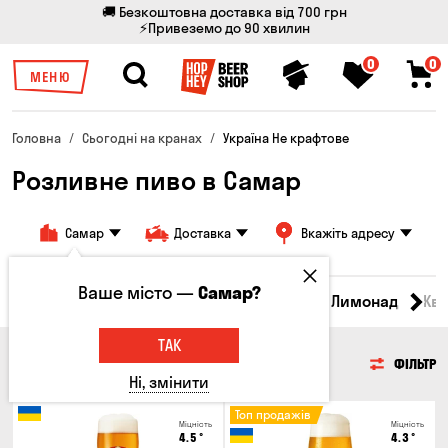
🚚 Безкоштовна доставка від 700 грн
⚡Привеземо до 90 хвилин
0
0
МЕНЮ
Головна
Сьогодні на кранах
Україна Не крафтове
Розливне пиво в Самар
Самар
Доставка
Вкажіть адресу
Ваше місто —
Самар?
Всі товари
Пиво
Сидр
Вино
Лимонад
Кв
ТАК
ПИВО
ФІЛЬТР
Ні, змінити
Топ продажів
Міцність
Міцність
4.5
°
4.3
°