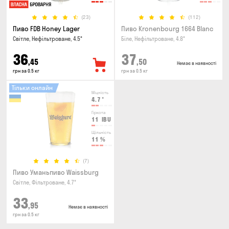
(23)
(112)
Пиво FDB Honey Lager
Пиво Kronenbourg 1664 Blanc
Світле, Нефільтроване, 4.5°
Біле, Нефільтроване, 4.8°
36
37
,45
,50
Немає в наявності
грн за 0.5 кг
грн за 0.5 кг
Тільки онлайн
Міцність
4.7
°
Гіркота
11
IBU
Щільність
11
%
(7)
Пиво Уманьпиво Waissburg
Світле, Фільтроване, 4.7°
33
,95
Немає в наявності
грн за 0.5 кг