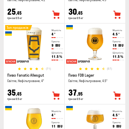
Світле, Нефільтроване, 4.2°
Світле, Нефільтроване, 4.5°
25
30
,45
,45
грн за 0.5 кг
грн за 0.5 кг
Топ продажів
Міцність
Міцність
4
°
4.5
°
Гіркота
Гіркота
9
IBU
18
IBU
Щільність
Щільність
11.5
%
11.5
%
(71)
(57)
Пиво Fanatic Allesgut
Пиво FDB Lager
Світле, Нефільтроване, 4°
Світле, Нефільтроване, 4.5°
35
37
,45
,95
грн за 0.5 кг
грн за 0.5 кг
Міцність
Міцність
4
°
4.5
°
Гіркота
Гіркота
11
IBU
9
IBU