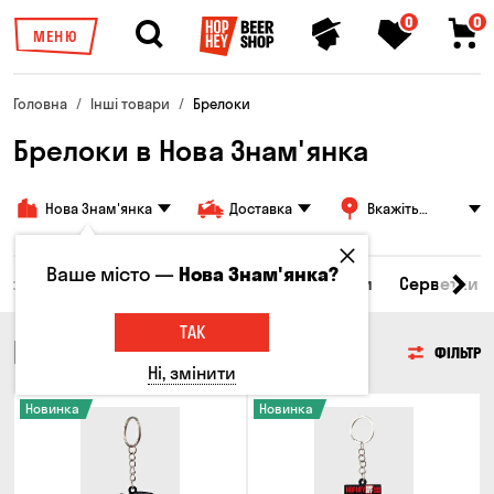
0
0
МЕНЮ
Головна
Інші товари
Брелоки
Брелоки в Нова Знам'янка
Нова Знам'янка
Доставка
Вкажіть
адресу
Ваше місто —
Нова Знам'янка?
вари
Келихи та кухлі
Брелоки
Стікери
Серветки
ТАК
БРЕЛОКИ
ФІЛЬТР
Ні, змінити
Новинка
Новинка