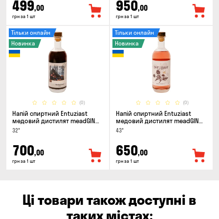
499
950
,00
,00
грн за 1 шт
грн за 1 шт
Тільки онлайн
Тільки онлайн
Новинка
Новинка
(0)
(0)
Напій спиртний Entuziast
Напій спиртний Entuziast
медовий дистилят meadGIN
медовий дистилят meadGIN
Sloe 0.5л
Raspberry 0.5л
32°
43°
700
650
,00
,00
грн за 1 шт
грн за 1 шт
Ці товари також доступні в
таких містах: