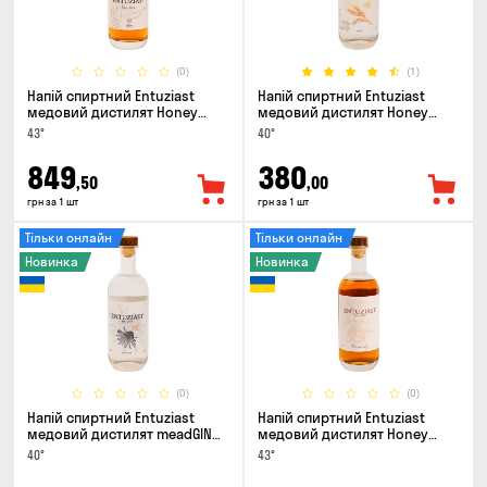
(0)
(1)
Напій спиртний Entuziast
Напій спиртний Entuziast
медовий дистилят Honey
медовий дистилят Honey
Spirit Aged 0.5л
Spirit Pure 0.5л
43°
40°
849
380
,50
,00
грн за 1 шт
грн за 1 шт
Тільки онлайн
Тільки онлайн
Новинка
Новинка
(0)
(0)
Напій спиртний Entuziast
Напій спиртний Entuziast
медовий дистилят meadGIN
медовий дистилят Honey
0.5л
Spirit Apple 0.5л
40°
43°