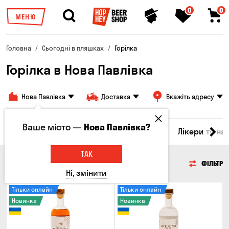
0
0
МЕНЮ
Головна
Сьогодні в пляшках
Горілка
Горілка в Нова Павлівка
Нова Павлівка
Доставка
Вкажіть адресу
Ваше місто —
Нова Павлівка?
ино
Віскі
Коктейлі
Горілка
Соджу
Лікери та на
ТАК
ГОРІЛКА
ФІЛЬТР
Ні, змінити
Тільки онлайн
Тільки онлайн
Новинка
Новинка