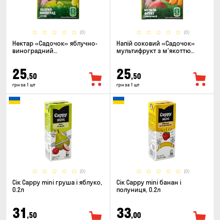
(0)
(0)
Нектар «Садочок» яблучно-
Напій соковий «Садочок»
виноградний
мультифрукт з м'якоттю
пастеризований 0.2л
пастеризований 0.2л
25
25
,50
,50
грн за 1 шт
грн за 1 шт
(0)
(0)
Сік Cappy mini груша і яблуко,
Сік Cappy mini банан і
0.2л
полуниця, 0.2л
31
33
,50
,00