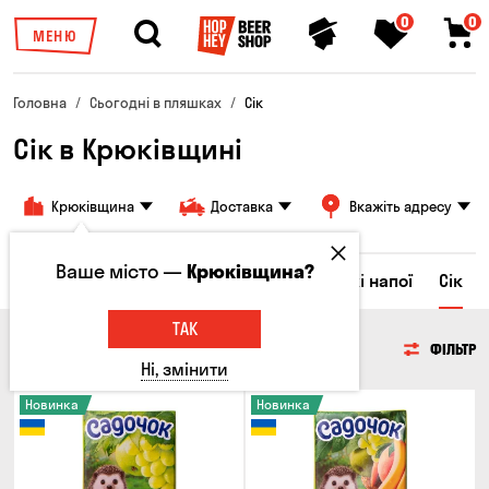
0
0
МЕНЮ
Головна
Сьогодні в пляшках
Сік
Сік в Крюківщині
Крюківщина
Доставка
Вкажіть адресу
Ваше місто —
Крюківщина?
Ром
Вода
Енергетичні напої
Солодкі напої
Сік
ТАК
СІК
ФІЛЬТР
Ні, змінити
Новинка
Новинка