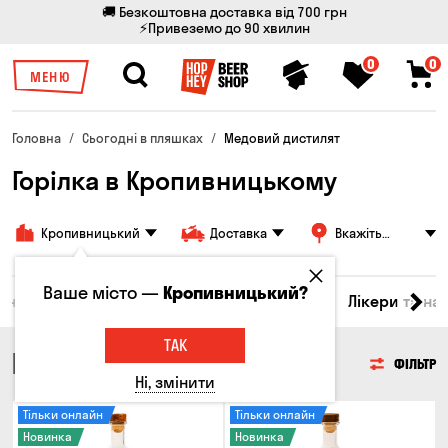
🚚 Безкоштовна доставка від 700 грн
⚡Привеземо до 90 хвилин
0
0
МЕНЮ
Головна
Сьогодні в пляшках
Медовий дистилят
Горілка в Кропивницькому
Кропивницький
Доставка
Вкажіть
адресу
Ваше місто —
Кропивницький?
ино
Віскі
Коктейлі
Горілка
Соджу
Лікери та на
ТАК
ГОРІЛКА
ФІЛЬТР
Ні, змінити
Тільки онлайн
Тільки онлайн
Новинка
Новинка