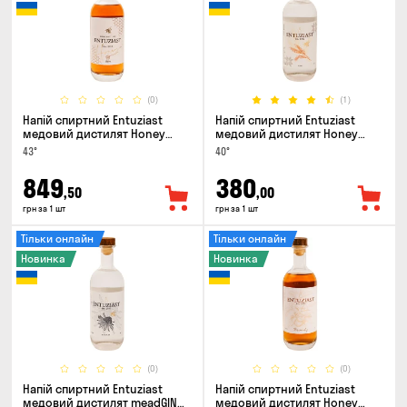
(0)
(1)
Напій спиртний Entuziast
Напій спиртний Entuziast
медовий дистилят Honey
медовий дистилят Honey
Spirit Aged 0.5л
Spirit Pure 0.5л
43°
40°
849
380
,50
,00
грн за 1 шт
грн за 1 шт
Тільки онлайн
Тільки онлайн
Новинка
Новинка
(0)
(0)
Напій спиртний Entuziast
Напій спиртний Entuziast
медовий дистилят meadGIN
медовий дистилят Honey