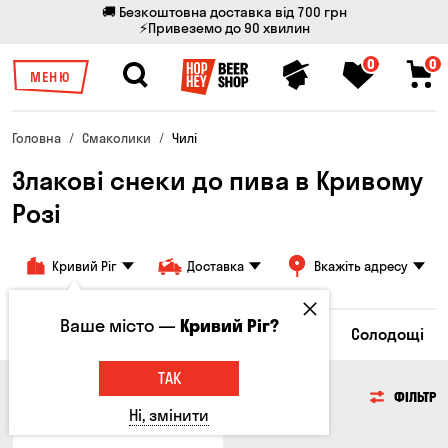
🚚 Безкоштовна доставка від 700 грн
⚡Привеземо до 90 хвилин
0
0
МЕНЮ
Головна
Смаколики
Чилі
Злакові снеки до пива в Кривому
Розі
Кривий Ріг
Доставка
Вкажіть адресу
Ваше місто —
Кривий Ріг?
пси
Грінки та Сухарики
Злакові снеки
Солодощі
ТАК
ЗЛАКОВІ СНЕКИ
ФІЛЬТР
Ні, змінити