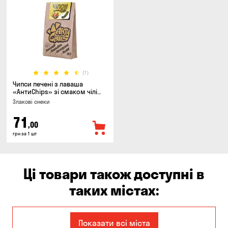
(1)
Чипси печені з лаваша
«АнтиChips» зі смаком чілі
BBQ, 100г
Злакові снеки
71
,00
грн за 1 шт
Ці товари також доступні в
таких містах:
Єлизаветівка
Ірпінь
Показати всі міста