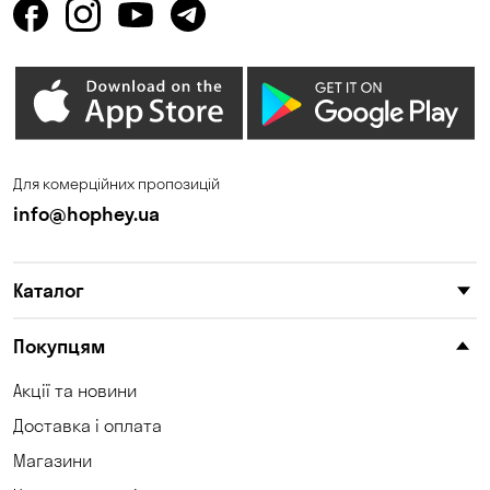
Горішні Плавні
Гостомель
Дмитрівка
Дніпро
Зазим’є
Запоріжжя
Калинівка
Кам'янське
Для комерційних пропозицій
Кам'яні Потоки
Катеринівка
info@hophey.ua
Келеберда
Київ
Каталог
Клинці
Княжичі
Корсунці
Котівка
Покупцям
Коцюбинське
Кошари
Акції та новини
Доставка і оплата
Красносілка
Кременчук
Магазини
Кривуші
Кропивницький