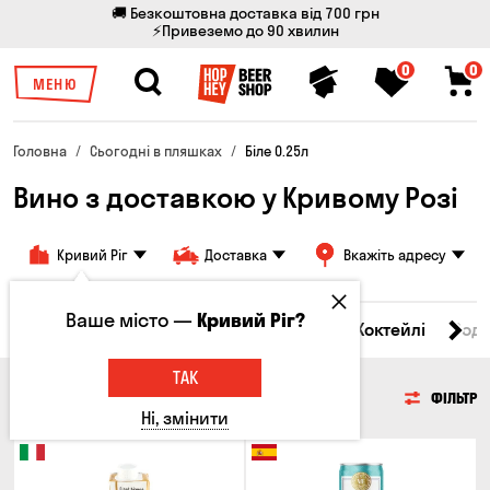
🚚 Безкоштовна доставка від 700 грн
⚡Привеземо до 90 хвилин
0
0
МЕНЮ
Головна
Сьогодні в пляшках
Біле 0.25л
Вино з доставкою у Кривому Розі
Кривий Ріг
Доставка
Вкажіть адресу
Ваше місто —
Кривий Ріг?
і товари
Пиво
Сидр
Вино
Віскі
Коктейлі
Сод
ТАК
ВИНО
ФІЛЬТР
Ні, змінити