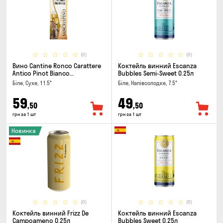
(0)
(0)
Вино Cantine Ronco Carattere
Коктейль винний Escanza
Antico Pinot Bianco
Bubbles Semi-Sweet 0.25л
Chardonnay Rubicone IGT 0.25л
Біле, Сухе, 11.5°
Біле, Напівсолодке, 7.5°
59
49
,50
,50
грн за 1 шт
грн за 1 шт
Новинка
(0)
(0)
Коктейль винний Frizz De
Коктейль винний Escanza
Campoameno 0.25л
Bubbles Sweet 0.25л