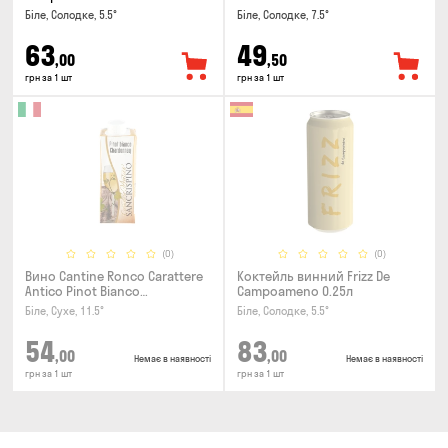
Біле, Солодке, 5.5°
Біле, Солодке, 7.5°
63
49
,00
,50
грн за 1 шт
грн за 1 шт
(0)
(0)
Вино Cantine Ronco Carattere
Коктейль винний Frizz De
Antico Pinot Bianco
Campoameno 0.25л
Chardonnay Rubicone IGT 0.25л
Біле, Сухе, 11.5°
Біле, Солодке, 5.5°
54
83
,00
,00
Немає в наявності
Немає в наявності
грн за 1 шт
грн за 1 шт