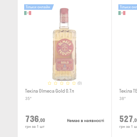
Тільки онлайн
Тільки он
(0)
Текіла Olmeca Gold 0.7л
Текіла TE
35°
38°
736
527
,00
,0
Немає в наявності
грн за 1 шт
грн за 1 ш