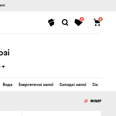
лин
0
0
озі
у
Вода
Енергетичні напої
Солодкі напої
Сік
ФІЛЬТР