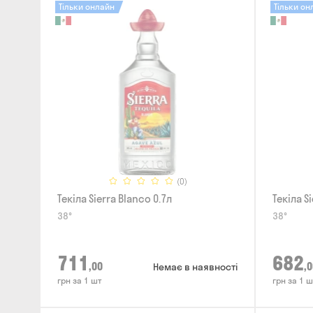
Тільки онлайн
Тільки он
(0)
Текіла Sierra Blanco 0.7л
Текіла S
38°
38°
711
682
,00
,0
Немає в наявності
грн за 1 шт
грн за 1 ш