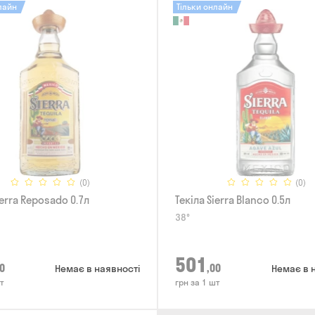
лайн
Тільки онлайн
(0)
(0)
ierra Reposado 0.7л
Текіла Sierra Blanco 0.5л
38°
501
0
,00
Немає в наявності
Немає в 
т
грн за 1 шт