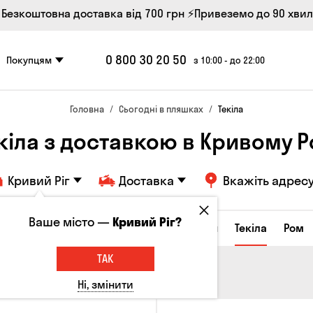
 Безкоштовна доставка від 700 грн
⚡Привеземо до 90 хви
0 800 30 20 50
Покупцям
з 10:00 - до 22:00
Головна
Сьогодні в пляшках
Текіла
кіла з доставкою в Кривому Р
Кривий Ріг
Доставка
Вкажіть адрес
Ваше місто —
Кривий Ріг?
а настоянки
Коньяки та бренді
Джин
Текіла
Ром
ТАК
Ні, змінити