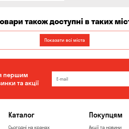
товари також доступні в таких міс
Показати всі міста
я першим
инки та акції
Каталог
Покупцям
Сьогодні на кранах
Акції та новини