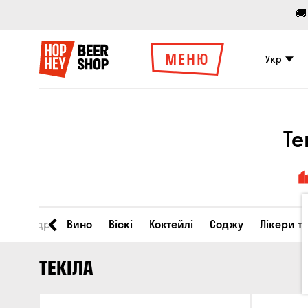
🚚
МЕНЮ
Укр
Те
во
Сидр
Вино
Віскі
Коктейлі
Соджу
Лікери т
ТЕКІЛА