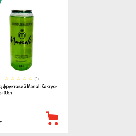
(0)
 фруктовий Manoli Кактус-
і 0.5л
т