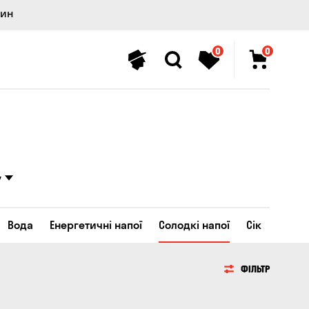
лин
0
0
у
Вода
Енергетичні напої
Солодкі напої
Сік
ФІЛЬТР