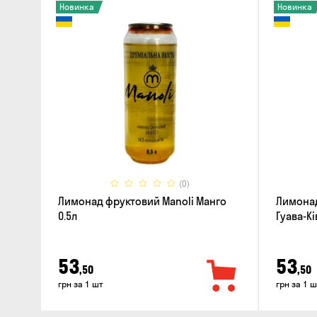
Новинка
Новинка
(0)
Лимонад фруктовий Manoli Манго
Лимонад
0.5л
Гуава-Ків
53
53
,50
,50
грн за 1 шт
грн за 1 ш