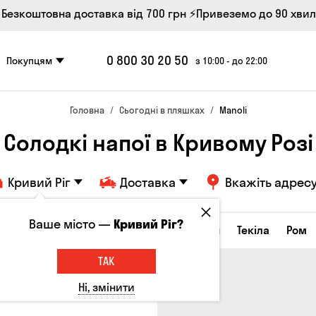
 Безкоштовна доставка від 700 грн
⚡Привеземо до 90 хви
0 800 30 20 50
Покупцям
з 10:00 - до 22:00
Головна
Сьогодні в пляшках
Manoli
Солодкі напої в Кривому Розі
Кривий Ріг
Доставка
Вкажіть адрес
Ваше місто —
Кривий Ріг?
а настоянки
Коньяки та бренді
Джин
Текіла
Ром
ТАК
Ні, змінити