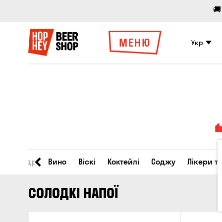
🚚
МЕНЮ
Укр
во
Сидр
Вино
Віскі
Коктейлі
Соджу
Лікери т
СОЛОДКІ НАПОЇ