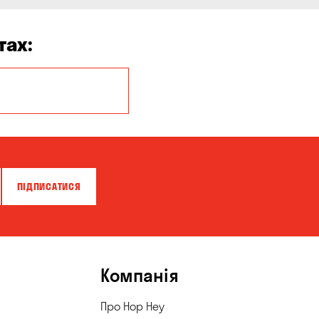
тах:
Білогородка
Дніпро
Кропивницький
Миколаїв
ПІДПИСАТИСЯ
Олександрівка
Піщанка
Компанія
Сухий Лиман
Про Hop Hey
Чабани