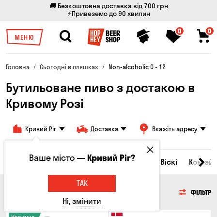
🚚 Безкоштовна доставка від 700 грн
⚡Привеземо до 90 хвилин
0
0
МЕНЮ
Головна
Сьогодні в пляшках
Non-alcoholic 0 - 12
Бутильоване пиво з достакою в
Кривому Розі
Кривий Ріг
Доставка
Вкажіть адресу
Ваше місто —
Кривий Ріг?
Всі товари
Пиво
Сидр
Вино
Віскі
Коктейл
ТАК
ПИВО
ФІЛЬТР
Ні, змінити
Новинка