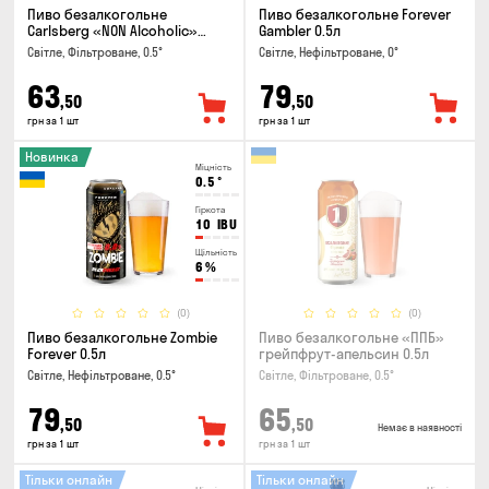
Пиво безалкогольне
Пиво безалкогольне Forever
Carlsberg «NON Alcoholic»
Gambler 0.5л
0.45л
Світле, Фільтроване, 0.5°
Світле, Нефільтроване, 0°
63
79
,50
,50
грн за 1 шт
грн за 1 шт
Новинка
Міцність
0.5
°
Гіркота
10
IBU
Щільність
6
%
(0)
(0)
Пиво безалкогольне Zombie
Пиво безалкогольне «ППБ»
Forever 0.5л
грейпфрут-апельсин 0.5л
Світле, Нефільтроване, 0.5°
Світле, Фільтроване, 0.5°
79
65
,50
,50
Немає в наявності
грн за 1 шт
грн за 1 шт
Тільки онлайн
Тільки онлайн