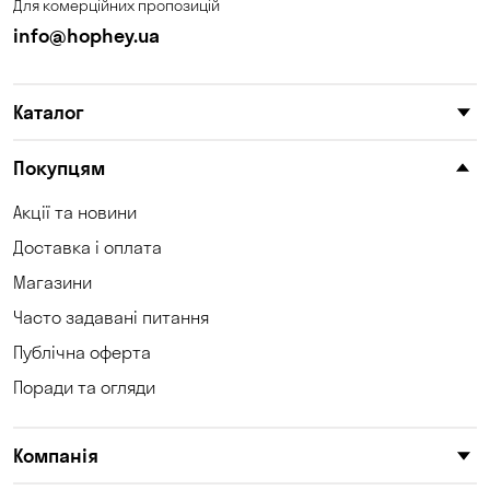
Для комерційних пропозицій
Кам'янське
Кам'яні Потоки
info@hophey.ua
Карнаухівка
Катеринівка
Каталог
Келеберда
Київ
Клинці
Княжичі
Покупцям
Корсунці
Котівка
Акції та новини
Доставка і оплата
Коцюбинське
Кошари
Магазини
Красносілка
Кременчук
Часто задавані питання
Кривуші
Кропивницький
Публічна оферта
Поради та огляди
Крюківщина
Куліші
Кушугум
Лозуватка
Компанія
Ліски
Лісники