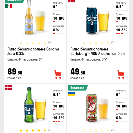
Міцність
Міцність
0
°
0.5
°
Гіркота
Гіркота
10
IBU
10
IBU
Щільність
Щільність
6
%
10.8
%
(0)
(0)
Пиво безалкогольне Corona
Пиво безалкогольне
Zero 0.33л
Carlsberg «NON Alcoholic» 0.5л
Світле, Фільтроване, 0°
Світле, Фільтроване, 0.5°
89
49
,50
,50
грн за 1 шт
грн за 1 шт
Новинка
Міцність
Міцність
0.5
°
0
°
Гіркота
Гіркота
10
IBU
10
IBU
Щільність
Щільність
10.8
%
6
%
(1)
(0)