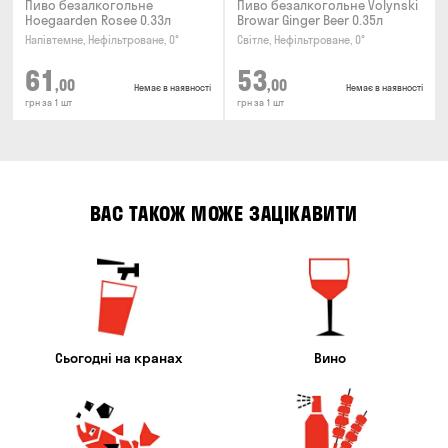
Пиво безалкогольне
Пиво безалкогольне Volynski
Hoegaarden Rosee 0.33л
Browar Ginger Beer 0.35л
Напівтемне, Нефільтроване, 0°
Світле, Нефільтроване, 0°
61
53
,00
,00
Немає в наявності
Немає в наявності
грн за 1 шт
грн за 1 шт
ВАС ТАКОЖ МОЖЕ ЗАЦІКАВИТИ
Сьогодні на кранах
Вино