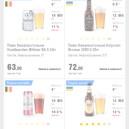
Міцність
Міцність
0
°
0.5
°
Гіркота
Гіркота
10
IBU
12
IBU
Щільність
Щільність
11
%
7
%
(0)
(0)
Пиво безалкогольне
Пиво безалкогольне Volynski
HoeGaarden Witbier NA 0.33л
Browar ZERO 0.35л
Світле, Нефільтроване, 0°
Світле, Нефільтроване, 0.5°
63
72
,00
,00
Немає в наявності
Немає в наявності
грн за 1 шт
грн за 1 шт
Тільки онлайн
Тільки онлайн
Міцність
Міцність
0
°
0
°
Гіркота
Гіркота
10
IBU
12
IBU
Щільність
Щільність
10.5
%
12
%
(0)
(1)