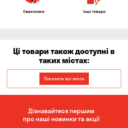
Смаколики
Інші товари
Ці товари також доступні в
таких містах:
Єлизаветівка
Ірпінь
Показати всі міста
Авангард
Бабурка
Балабине
Бережинка
Дізнавайтеся першим
Бориспіль
Боярка
про наші новинки та акції
Бровари
Буча