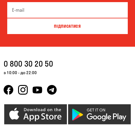
Біла Церква
Білогородка
Велика Северинка
Вишгород
ПІДПИСАТИСЯ
Вишневе
Власівка
Ворзель
Вільна Терешківка
Вільне
Віта-Поштова
0 800 30 20 50
Гатне
Гнідин
з 10:00 - до 22:00
Гора
Горбанівка
Горенка
Горішні Плавні
Гостомель
Дмитрівка
Дніпро
Зазим’є
Запоріжжя
Калинівка